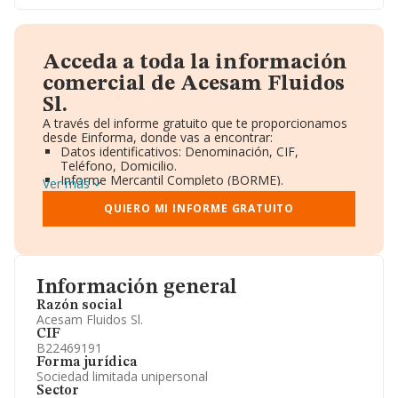
Acceda a toda la información
comercial de Acesam Fluidos
Sl.
A través del informe gratuito que te proporcionamos
desde Einforma, donde vas a encontrar:
Datos identificativos: Denominación, CIF,
Teléfono, Domicilio.
Informe Mercantil Completo (BORME).
Ver más
Gráficos de Evolución Ventas y Empleados.
Consejo de Administración y Administradores.
QUIERO MI INFORME GRATUITO
Directivos y Ejecutivos.
Accionistas.
Participaciones y Vinculaciones en otras empresas.
Artículos de prensa publicados sobre la empresa.
Información oficial y registral complementaria.
Información general
Razón social
Acesam Fluidos Sl.
CIF
B22469191
Forma jurídica
Sociedad limitada unipersonal
Sector