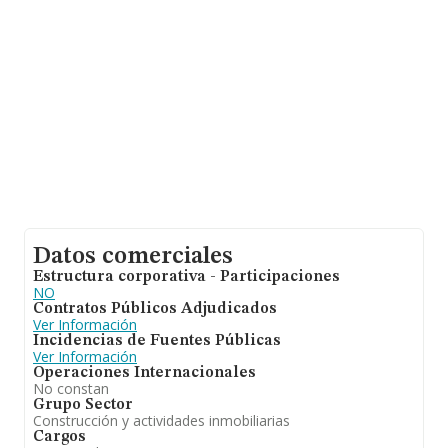
entre todas las compañías es de 316 mil euros de
ventas. Respecto a la información de la provincia
(hablamos de Madrid), en la base de datos de INFORMA
aparecen 5580 empresas, con ventas de hasta 2.172
millones de euros. Para aportar ulterior información de
interés en el ámbito sectorial, la media de antigüedad
desde la constitución es de 19 años. La media de
empleados de las empresas es de 3.
Datos comerciales
Estructura corporativa - Participaciones
NO
Contratos Públicos Adjudicados
Ver Información
Incidencias de Fuentes Públicas
Ver Información
Operaciones Internacionales
No constan
Grupo Sector
Construcción y actividades inmobiliarias
Cargos