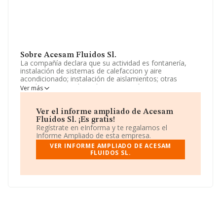
Sobre Acesam Fluidos Sl.
La compañía declara que su actividad es fontanería,
instalación de sistemas de calefaccion y aire
acondicionado; instalación de aislamientos; otras
instalaciones en obras de construcción. La empresa
Ver más
está registrada como Sociedad Limitada. Tiene CNAE:
4322 - 'Fontanería, instalaciones de sistemas de
calefacción y aire acondicionado'. No realiza actividad
Ver el informe ampliado de Acesam
de importación y/o exportación.
Fluidos Sl. ¡Es gratis!
Regístrate en eInforma y te regalamos el
Para más información es posible contactar a través del
Informe Ampliado de esta empresa.
teléfono 918291078 y puedes visitar su sitio web:
VER INFORME AMPLIADO DE ACESAM
www.acesam.es
.
FLUIDOS SL.
La empresa española
Acesam Fluidos S.L
, con
número de identificación fiscal B22469191, se
encuentra en Calle Juan Ramon Jiménez núm. 3 Ptl 3
Piso 3 C, (28922), en el municipio de Alcorcón, Madrid.
En relación con el sector y disponiendo de los datos de
hasta 30.641 empresas, la facturación en el ámbito
nacional alcanza los 9.687 millones de euros y la media