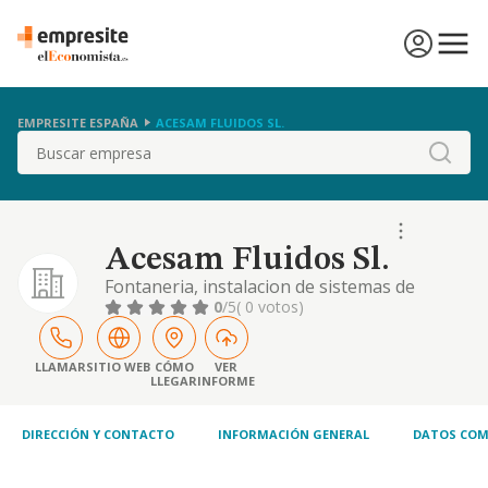
EMPRESITE ESPAÑA
ACESAM FLUIDOS SL.
Buscar
Acesam Fluidos Sl.
Fontaneria, instalacion de sistemas de
calefaccion y aire acondicionado; instalacion
0
/5
( 0 votos)
de aislamientos; otras instalaciones en
obras de construccion
LLAMAR
SITIO WEB
CÓMO
VER
LLEGAR
INFORME
DIRECCIÓN Y CONTACTO
INFORMACIÓN GENERAL
DATOS COM