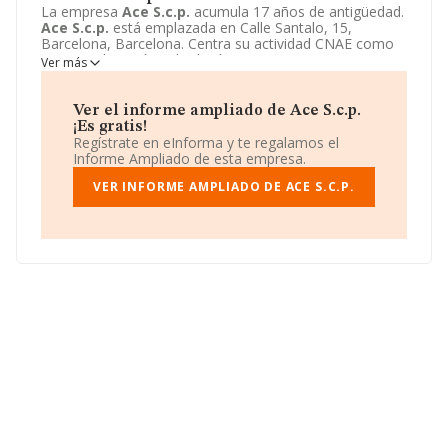
La empresa
Ace S.c.p.
acumula 17 años de antigüedad.
Ace S.c.p.
está emplazada en Calle Santalo, 15,
Barcelona, Barcelona. Centra su actividad CNAE como
9621 - Peluquerías y barberías. La empresa
Ace S.c.p.
Ver más
es Sociedad civil. Consulte la web
http://www.ace-ai.com
para encontrar más información sobre la empresa
Ace
S.c.p.
.
Ver el informe ampliado de Ace S.c.p.
¡Es gratis!
Regístrate en eInforma y te regalamos el
Informe Ampliado de esta empresa.
VER INFORME AMPLIADO DE ACE S.C.P.