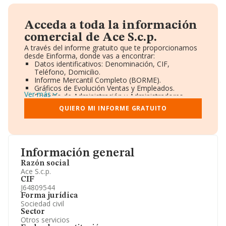
Acceda a toda la información
comercial de Ace S.c.p.
A través del informe gratuito que te proporcionamos
desde Einforma, donde vas a encontrar:
Datos identificativos: Denominación, CIF,
Teléfono, Domicilio.
Informe Mercantil Completo (BORME).
Gráficos de Evolución Ventas y Empleados.
Ver más
Consejo de Administración y Administradores.
Directivos y Ejecutivos.
QUIERO MI INFORME GRATUITO
Accionistas.
Participaciones y Vinculaciones en otras empresas.
Artículos de prensa publicados sobre la empresa.
Información oficial y registral complementaria.
Información general
Razón social
Ace S.c.p.
CIF
J64809544
Forma jurídica
Sociedad civil
Sector
Otros servicios