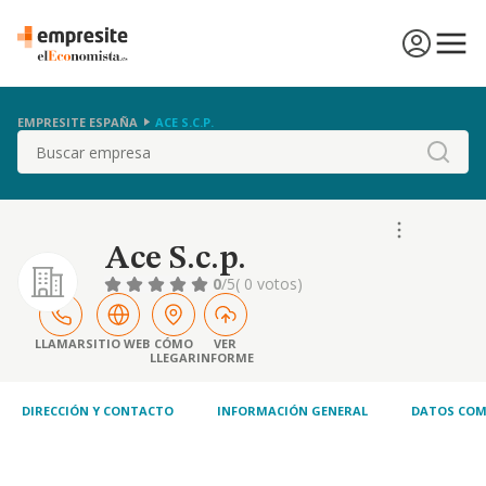
EMPRESITE ESPAÑA
ACE S.C.P.
Buscar
Ace S.c.p.
0
/5
( 0 votos)
LLAMAR
SITIO WEB
CÓMO
VER
LLEGAR
INFORME
DIRECCIÓN Y CONTACTO
INFORMACIÓN GENERAL
DATOS COM