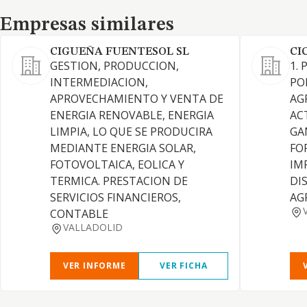
Empresas similares
Empresas similares
CIGUEÑA FUENTESOL SL
CI
GESTION, PRODUCCION,
1.
INTERMEDIACION,
PO
APROVECHAMIENTO Y VENTA DE
AG
ENERGIA RENOVABLE, ENERGIA
AC
LIMPIA, LO QUE SE PRODUCIRA
GA
MEDIANTE ENERGIA SOLAR,
FO
FOTOVOLTAICA, EOLICA Y
IM
TERMICA. PRESTACION DE
DI
SERVICIOS FINANCIEROS,
AG
CONTABLE
VALLADOLID
VER INFORME
VER FICHA