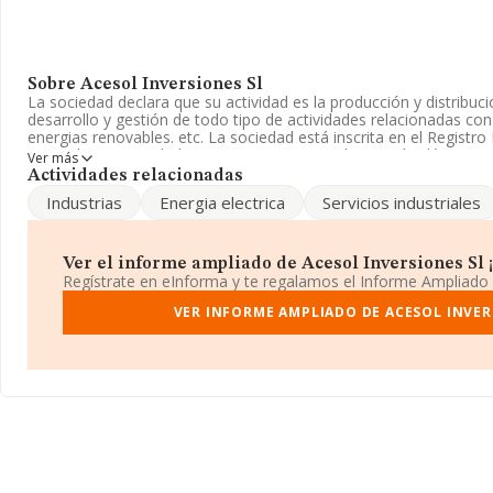
Sobre Acesol Inversiones Sl
La sociedad declara que su actividad es la producción y distribuci
desarrollo y gestión de todo tipo de actividades relacionadas con 
energias renovables. etc. La sociedad está inscrita en el Regist
Limitada. Su actividad CNAE es 'Transporte de energía eléctrica
Ver más
no tiene actividad en mercados exteriores.
Actividades relacionadas
Industrias
Energia electrica
Servicios industriales
La compañía
Acesol Inversiones S.L
, con NIF B47610175, se en
Castillo núm. 23, (47195), Arroyo De La Encomienda, en Valladolid,
En base a la información de la que dispone INFORMA sobre 46.04
Ver el informe ampliado de Acesol Inversiones Sl ¡
en el ámbito nacional alcanza los 23.269 millones de euros y se 
Regístrate en eInforma y te regalamos el Informe Ampliado
facturación entre todas las empresas es de 505 mil euros. Tenie
sobre Valladolid, en la base de datos de INFORMA aparecen 679 
VER INFORME AMPLIADO DE ACESOL INVER
año 2023 de 246 millones de euros. Finalmente, para completar l
media de empleados es de 1. La media de antigüedad desde la co