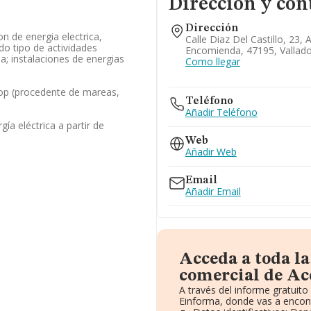
Dirección y con
Dirección
on de energia electrica,
Calle Diaz Del Castillo, 23,
do tipo de actividades
Encomienda, 47195, Vallado
a; instalaciones de energias
Como llegar
op (procedente de mareas,
Teléfono
Añadir Teléfono
ía eléctrica a partir de
Web
Añadir Web
Email
Añadir Email
Acceda a toda l
comercial de Ace
A través del informe gratuit
Einforma, donde vas a encont