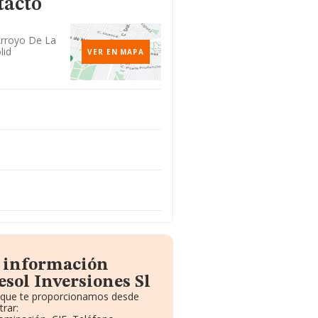
tacto
 Arroyo De La
lid
VER EN MAPA
a información
sol Inversiones Sl
o que te proporcionamos desde
rar: