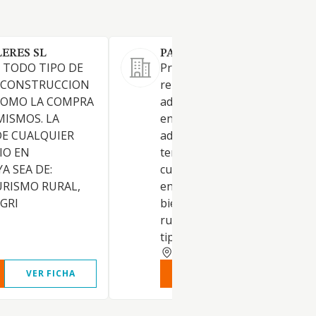
ERES SL
PAEX GESTION SL.
E TODO TIPO DE
Promocion, construccion,
A CONSTRUCCION
reparacion, conservacion,
I COMO LA COMPRA
adquisicion, venta, compra,
MISMOS. LA
enajenacion, alquiler, gestion
DE CUALQUIER
administracion, arrendamient
IO EN
tenencia y explotacion, bajo
A SEA DE:
cualquiera de las formas admi
URISMO RURAL,
en derecho, de toda clase de
GRI
bienes inmuebles, urbanos o
rusticos, edificaciones de tod
tipo,.
VALLADOLID
VER FICHA
VER INFORME
VER FIC