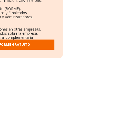
nominación, CIF, Teléfono,
eto (BORME).
tas y Empleados.
 y Administradores.
ciones en otras empresas.
cados sobre la empresa.
stral complementaria.
NFORME GRATUITO