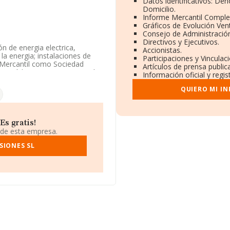
Datos identificativos: De
Domicilio.
Informe Mercantil Compl
Gráficos de Evolución Ven
Consejo de Administración
Directivos y Ejecutivos.
ón de energia electrica,
Accionistas.
la energia; instalaciones de
Participaciones y Vincula
ro Mercantil como Sociedad
Artículos de prensa publi
' con código 3512. La compañía
Información oficial y regi
QUIERO MI I
cuentra en Calle Diaz Del
 Castilla-león.
4 compañías, la facturación
Es gratis!
estima que el promedio de la
 de esta empresa.
ndo en cuenta la información
empresas, con ventas en el
SIONES SL
os datos de sector, en 2023, la
nstitución es de 14 años.