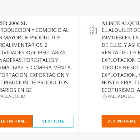
CER 2006 SL
ALISTE ALQUIL
 PRODUCCION Y COMERCIO AL
EL ALQUILER D
R MAYOR DE PRODUCTOS
INMUEBLES, L
ROALIMENTARIOS. 2.
DE ELLO, Y AS
TIVIDADES AGROPECUARIAS,
VENTA DE LOS 
NADERAS, FORESTALES Y
EXPLOTACION 
RMATIVAS. 3. COMPRA, VENTA,
TIPO DE NEGOC
PORTACION, EXPORTACION Y
EXPLOTACION, Y
STRIBUCION DE PRODUCTOS
HOSTELERIA, T
RARIOS EN GE
ECOTURISMO, A
VALLADOLID
VALLADOLID
VER INFORME
VER FICHA
VER INFORME