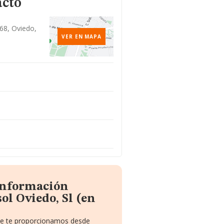
acto
 68, Oviedo,
VER EN MAPA
 información
ol Oviedo, Sl (en
que te proporcionamos desde