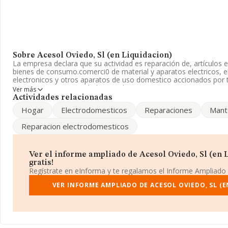
Sobre Acesol Oviedo, Sl (en Liquidacion)
La empresa declara que su actividad es reparación de, artículos e
bienes de consumo.comerci0 de material y aparatos electricos, 
electronicos y otros aparatos de uso domestico accionados por t
empresa es una Sociedad Limitada. Tiene CNAE: 4754 - 'Comerci
Ver más
electrodomésticos en establecimientos especializados'. La empre
Actividades relacionadas
mercados exteriores.
Hogar
Electrodomesticos
Reparaciones
Mant
Ha tenido un 25% más de empleados y teniendo en cuenta la inf
Reparacion electrodomesticos
INFORMA, ha dispuesto de un número de empleados por encima d
Para llamar las oficinas se puede hacer a través del número 985
Ver el informe ampliado de Acesol Oviedo, Sl (en L
La sociedad
Acesol Oviedo, S.L (en Liquidacion)
, con CIF B74
gratis!
Calle General Elorza (oviedo) núm. 68, (33001), Oviedo, Asturias.
Regístrate en eInforma y te regalamos el Informe Ampliado
En base a la información de la que dispone INFORMA sobre 12.13
VER INFORME AMPLIADO DE ACESOL OVIEDO, SL (E
nacional la facturación asciende a 8.303 millones de euros y se 
facturación entre todas las empresas es de 684 mil euros. Tenie
sobre Asturias, en la base de datos de INFORMA aparecen 205 
2007 de hasta 25 millones de euros. Con el fin de ampliar la infor
compañías, la media de empleados es de 2. La antigüedad alcanz