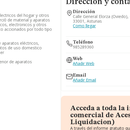
Dirección y cont
Dirección
lectricos del hogar y otros
Calle General Elorza (oviedo),
i0 de material y aparatos
33001, Asturias
cos, electronicos y otros
Como llegar
o accionados por todo tipo
Teléfono
 aparatos eléctricos,
985289360
ratos de uso domestico
ner
Web
enor de aparatos
Añadir Web
Email
Añadir Email
Acceda a toda la
comercial de Aces
Liquidacion)
A través del informe gratuito 