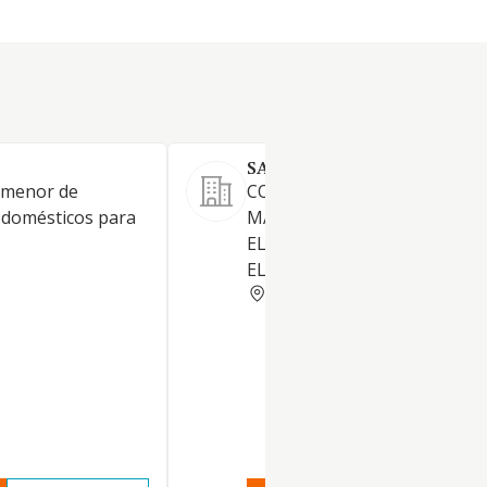
SAT ALLONCA S.L.
 menor de
COMERCIO AL POR MENOR D
odomésticos para
MATERIAL Y APARATOS
ELECTRONICOS, ELECTRICOS
ELECTRODOMESTICOS.
ASTURIAS