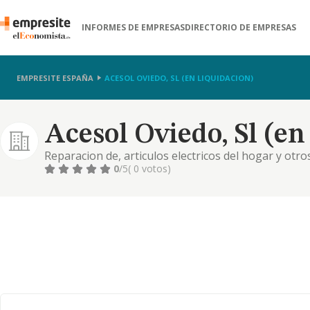
INFORMES DE EMPRESAS
DIRECTORIO DE EMPRESAS
EMPRESITE ESPAÑA
ACESOL OVIEDO, SL (EN LIQUIDACION)
Acesol Oviedo, Sl (en
Reparacion de, articulos electricos del hogar y otr
aparatos electricos, electrodomesticos, electronic
0
/5
( 0 votos)
por todo tipo de energias.r