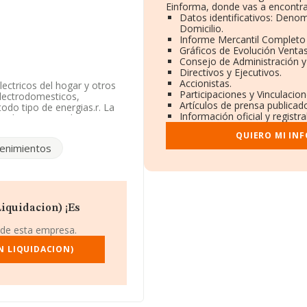
Einforma, donde vas a encontra
Datos identificativos: Denom
Domicilio.
Informe Mercantil Complet
Gráficos de Evolución Venta
Consejo de Administración y
Directivos y Ejecutivos.
Accionistas.
lectricos del hogar y otros
Participaciones y Vinculacio
electrodomesticos,
Artículos de prensa publicad
odo tipo de energias.r. La
Información oficial y regist
o al por menor de aparatos
sa no tiene actividad en
QUIERO MI IN
enimientos
ormación disponible en
e la media de sector.
289360.
iquidacion) ¡Es
157967, se encuentra en
 de esta empresa.
8 compañías, a nivel
N LIQUIDACION)
estima que el promedio de la
ndo en cuenta la información
empresas, con ventas en
mación relativa a las
a los 21 años desde la