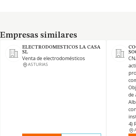
Empresas similares
Empresas similares
ELECTRODOMESTICOS LA CASA
CO
SL
SO
Venta de electrodomésticos
CNA
ASTURIAS
act
pro
com
Obj
de 
Alb
con
ins
4) 