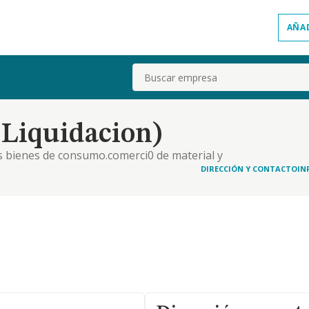
AÑA
Buscar
 Liquidacion)
os bienes de consumo.comerci0 de material y
os y otros aparatos de uso domestico accionados
DIRECCIÓN Y CONTACTO
IN