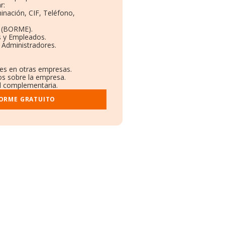
r:
inación, CIF, Teléfono,
o (BORME).
s y Empleados.
 Administradores.
nes en otras empresas.
os sobre la empresa.
ral complementaria.
FORME GRATUITO