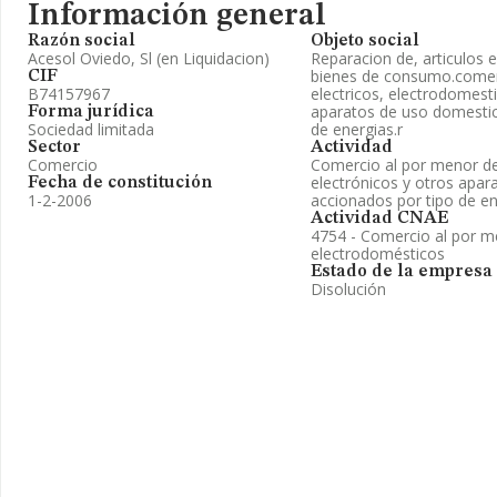
Información general
Razón social
Objeto social
Acesol Oviedo, Sl (en Liquidacion)
Reparacion de, articulos e
bienes de consumo.comerc
CIF
B74157967
electricos, electrodomesti
aparatos de uso domestic
Forma jurídica
Sociedad limitada
de energias.r
Sector
Actividad
Comercio
Comercio al por menor de
electrónicos y otros apa
Fecha de constitución
1-2-2006
accionados por tipo de e
Actividad CNAE
4754 - Comercio al por m
electrodomésticos
Estado de la empresa
Disolución