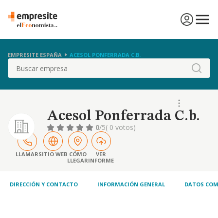
EMPRESITE ESPAÑA
ACESOL PONFERRADA C.B.
Buscar
Acesol Ponferrada C.b.
0
/5
( 0 votos)
LLAMAR
SITIO WEB
CÓMO
VER
LLEGAR
INFORME
DIRECCIÓN Y CONTACTO
INFORMACIÓN GENERAL
DATOS COM