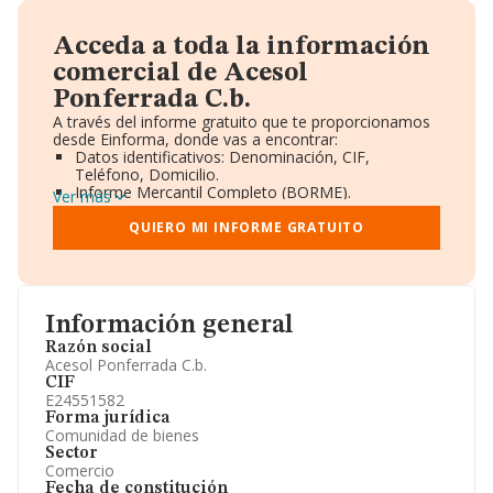
Acceda a toda la información
comercial de Acesol
Ponferrada C.b.
A través del informe gratuito que te proporcionamos
desde Einforma, donde vas a encontrar:
Datos identificativos: Denominación, CIF,
Teléfono, Domicilio.
Informe Mercantil Completo (BORME).
Ver más
Gráficos de Evolución Ventas y Empleados.
Consejo de Administración y Administradores.
QUIERO MI INFORME GRATUITO
Directivos y Ejecutivos.
Accionistas.
Participaciones y Vinculaciones en otras empresas.
Artículos de prensa publicados sobre la empresa.
Información oficial y registral complementaria.
Información general
Razón social
Acesol Ponferrada C.b.
CIF
E24551582
Forma jurídica
Comunidad de bienes
Sector
Comercio
Fecha de constitución