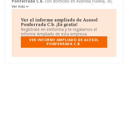
Ponferrada C.b.
con domicilio en Avenida Puebla, 30,
Ponferrada, leon. La empresa
Acesol Ponferrada C.b.
Ver más
está inscrita como Comunidad de bienes.
Ver el informe ampliado de Acesol
Ponferrada C.b. ¡Es gratis!
Regístrate en eInforma y te regalamos el
Informe Ampliado de esta empresa.
VER INFORME AMPLIADO DE ACESOL
PONFERRADA C.B.