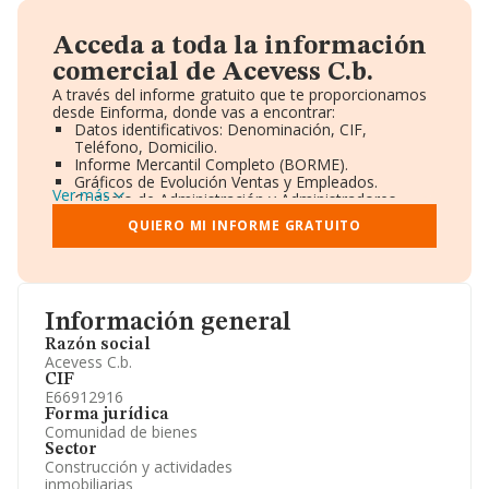
Acceda a toda la información
comercial de Acevess C.b.
A través del informe gratuito que te proporcionamos
desde Einforma, donde vas a encontrar:
Datos identificativos: Denominación, CIF,
Teléfono, Domicilio.
Informe Mercantil Completo (BORME).
Gráficos de Evolución Ventas y Empleados.
Ver más
Consejo de Administración y Administradores.
Directivos y Ejecutivos.
QUIERO MI INFORME GRATUITO
Accionistas.
Participaciones y Vinculaciones en otras empresas.
Artículos de prensa publicados sobre la empresa.
Información oficial y registral complementaria.
Información general
Razón social
Acevess C.b.
CIF
E66912916
Forma jurídica
Comunidad de bienes
Sector
Construcción y actividades
inmobiliarias