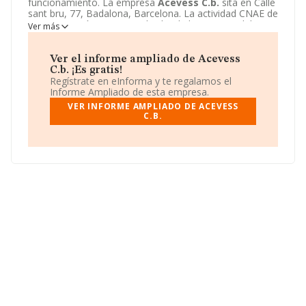
funcionamiento. La empresa
Acevess C.b.
sita en Calle
sant bru, 77, Badalona, Barcelona. La actividad CNAE de
esta compañía es 6820 - Alquiler de bienes inmobiliarios
Ver más
por cuenta propia. La emprea
Acevess C.b.
se registra
como Comunidad de bienes.
Ver el informe ampliado de Acevess
C.b. ¡Es gratis!
Regístrate en eInforma y te regalamos el
Informe Ampliado de esta empresa.
VER INFORME AMPLIADO DE ACEVESS
C.B.