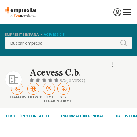
EMPRESITE ESPAÑA
ACEVESS C.B.
Buscar
Acevess C.b.
0
/5
( 0 votos)
LLAMAR
SITIO WEB
CÓMO
VER
LLEGAR
INFORME
DIRECCIÓN Y CONTACTO
INFORMACIÓN GENERAL
DATOS COM