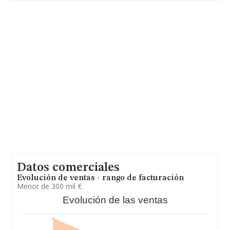
en 2024, la media de empleados es de 4; la antigüedad
alcanza los 18 años desde la constitución.
Datos comerciales
Evolución de ventas - rango de facturación
Menor de 300 mil €
Evolución de las ventas