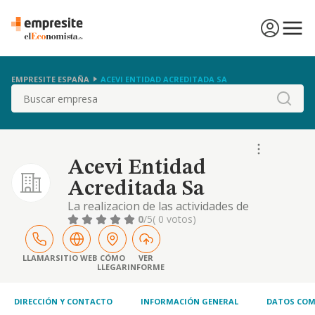
EMPRESITE ESPAÑA
ACEVI ENTIDAD ACREDITADA SA
Buscar
Acevi Entidad
Acreditada Sa
La realizacion de las actividades de
certificacion, ensayo inspeccion y auditoria
0
/5
( 0 votos)
en el campo de la seguridad y calidad
industrial; verificacion el cumplimiento de
caracter obligatorio de las condiciones de
LLAMAR
SITIO WEB
CÓMO
VER
LLEGAR
INFORME
seguridad de
DIRECCIÓN Y CONTACTO
INFORMACIÓN GENERAL
DATOS COM