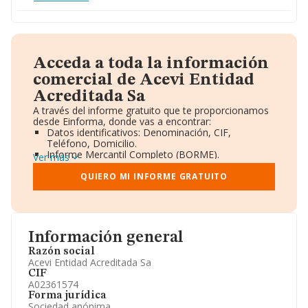
Acceda a toda la información
comercial de Acevi Entidad
Acreditada Sa
A través del informe gratuito que te proporcionamos
desde Einforma, donde vas a encontrar:
Datos identificativos: Denominación, CIF,
Teléfono, Domicilio.
Informe Mercantil Completo (BORME).
Ver más
Gráficos de Evolución Ventas y Empleados.
Consejo de Administración y Administradores.
QUIERO MI INFORME GRATUITO
Directivos y Ejecutivos.
Accionistas.
Participaciones y Vinculaciones en otras empresas.
Artículos de prensa publicados sobre la empresa.
Información oficial y registral complementaria.
Información general
Razón social
Acevi Entidad Acreditada Sa
CIF
A02361574
Forma jurídica
Sociedad anónima