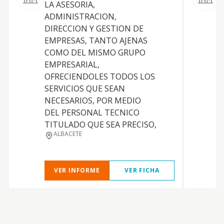
LA ASESORIA,
1
ADMINISTRACION,
r
DIRECCION Y GESTION DE
c
EMPRESAS, TANTO AJENAS
i
COMO DEL MISMO GRUPO
a
EMPRESARIAL,
p
OFRECIENDOLES TODOS LOS
i
SERVICIOS QUE SEAN
y
NECESARIOS, POR MEDIO
p
DEL PERSONAL TECNICO
a
TITULADO QUE SEA PRECISO,
i
ALBACETE
p
VER INFORME
VER FICHA