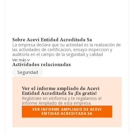
Sobre Acevi Entidad Acreditada Sa
La empresa declara que su actividad es la realización de
las actividades de certificacion, ensayo inspeccion y
auditoría en el campo de la seguridad y calidad
industrial; verificacion el cumplimiento de carácter
Ver más
obligatorio de las condiciones de seguridad de. La
Actividades relacionadas
empresa está registrada como Sociedad Anónima. Su
Seguridad
CNAE corresponde a 7499 con código '%cnae%'. La
empresa no tiene actividad en mercados exteriores.
La compañía
Acevi Entidad Acreditada S.A
, con NIF
Ver el informe ampliado de Acevi
A02361574, tiene su domicilio social establecido en
Entidad Acreditada Sa ¡Es gratis!
Calle Zapateros núm. 4, (02001), Albacete, Castilla-la
Regístrate en eInforma y te regalamos el
Mancha.
Informe Ampliado de esta empresa.
VER INFORME AMPLIADO DE ACEVI
En base a la información de la que dispone INFORMA
ENTIDAD ACREDITADA SA
sobre 26.323 compañías, a nivel nacional la facturación
asciende a 11.946 millones de euros y la media entre
todas las compañías es de 453 mil euros de ventas en
2024. Finalmente, para completar los datos de sector,