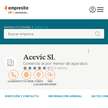
EMPRESITE ESPAÑA
ACEVIC SL.
Buscar
Acevic Sl.
Comercio al por menor de aparatos
electricos, electronicos, electrodomesticos; y
0
/5
( 0 votos)
otros aparatos
LLAMAR
SITIO WEB
CÓMO
VER
LLEGAR
INFORME
DIRECCIÓN Y CONTACTO
INFORMACIÓN GENERAL
DATOS COM