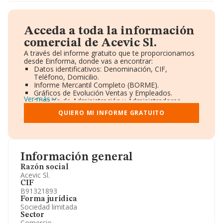
Acceda a toda la información
comercial de Acevic Sl.
A través del informe gratuito que te proporcionamos
desde Einforma, donde vas a encontrar:
Datos identificativos: Denominación, CIF,
Teléfono, Domicilio.
Informe Mercantil Completo (BORME).
Gráficos de Evolución Ventas y Empleados.
Ver más
Consejo de Administración y Administradores.
Directivos y Ejecutivos.
QUIERO MI INFORME GRATUITO
Accionistas.
Participaciones y Vinculaciones en otras empresas.
Artículos de prensa publicados sobre la empresa.
Información oficial y registral complementaria.
Información general
Razón social
Acevic Sl.
CIF
B91321893
Forma jurídica
Sociedad limitada
Sector
Comercio