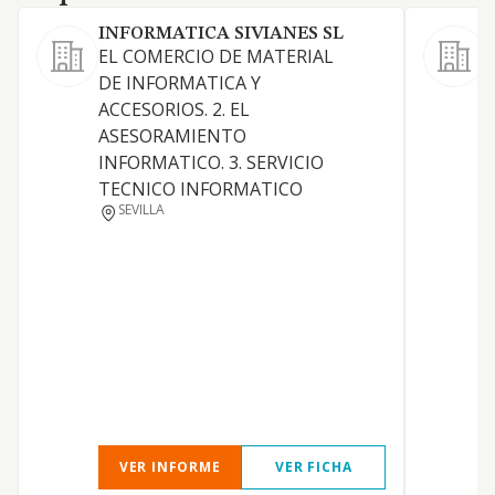
INFORMATICA SIVIANES SL
EL COMERCIO DE MATERIAL
DE INFORMATICA Y
L
ACCESORIOS. 2. EL
c
ASESORAMIENTO
r
INFORMATICO. 3. SERVICIO
a
TECNICO INFORMATICO
e
SEVILLA
i
e
e
VER INFORME
VER FICHA