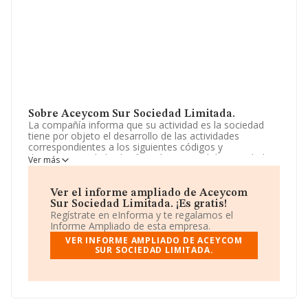
Sobre Aceycom Sur Sociedad Limitada.
La compañía informa que su actividad es la sociedad
tiene por objeto el desarrollo de las actividades
correspondientes a los siguientes códigos y
descripciones de la clasificación nacional de actividades
Ver más
económicas: actividad principal: 46.71. comercio al por
mayor de combustibles sólidos, líquidos y gaseosos, y
productos similares. La sociedad está registrada como
Ver el informe ampliado de Aceycom
Sociedad Limitada. Su actividad CNAE es '%cnae%' con
Sur Sociedad Limitada. ¡Es gratis!
código 4681. La empresa no tiene actividad en
Regístrate en eInforma y te regalamos el
mercados exteriores.
Informe Ampliado de esta empresa.
VER INFORME AMPLIADO DE ACEYCOM
La compañía
Aceycom Sur Sociedad Limitada
, NIF
SUR SOCIEDAD LIMITADA.
B90292004, está situada en Carretera Sevilla Málaga
A92 Km 59,2, (41620), Marchena, provincia de Sevilla,
Andalucía.
En base a la información de la que dispone INFORMA