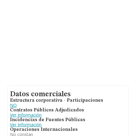
sobre 3.459 compañías, en el ámbito nacional la
facturación alcanza la cifra de 68.742 millones de euros
y el promedio de la facturación de ventas entre todas
las compañías asciende a los 19 millones de euros. En
cuanto a la información relativa a la provincia de Sevilla,
en la base de datos de INFORMA aparecen 157
empresas, con ventas de 113 millones de euros. Para
aportar ulterior información de interés en el ámbito
sectorial, la media de empleados de las empresas es de
4; la media de antigüedad desde la constitución es de 17
años.
Datos comerciales
Estructura corporativa - Participaciones
NO
Contratos Públicos Adjudicados
Ver Información
Incidencias de Fuentes Públicas
Ver Información
Operaciones Internacionales
No constan