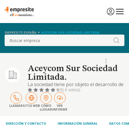
EMPRESITE ESPAÑA
ACEYCOM SUR SOCIEDAD LIMITADA.
Buscar
Aceycom Sur Sociedad
Limitada.
La sociedad tiene por objeto el desarrollo de
las actividades correspondientes a los
0
/5
( 0 votos)
siguientes códigos y descripciones de la
clasificación nacional de actividades
económicas: actividad principal: 46.71.
LLAMAR
SITIO WEB
CÓMO
VER
LLEGAR
INFORME
comercio al por mayor de combustibles
sólidos, líquidos y gaseosos, y productos
similares
DIRECCIÓN Y CONTACTO
INFORMACIÓN GENERAL
DATOS COM