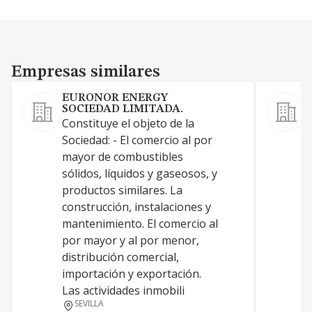
Empresas similares
Empresas similares
EURONOR ENERGY
SOCIEDAD LIMITADA.
Constituye el objeto de la
C
Sociedad: - El comercio al por
c
mayor de combustibles
y
sólidos, líquidos y gaseosos, y
s
productos similares. La
e
construcción, instalaciones y
e
mantenimiento. El comercio al
a
por mayor y al por menor,
s
distribución comercial,
p
importación y exportación.
s
Las actividades inmobili
i
SEVILLA
m