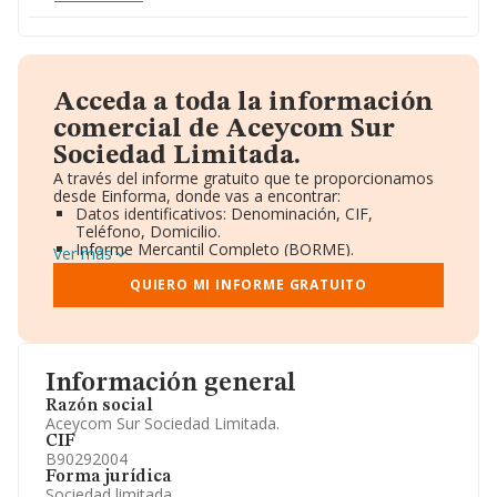
Acceda a toda la información
comercial de Aceycom Sur
Sociedad Limitada.
A través del informe gratuito que te proporcionamos
desde Einforma, donde vas a encontrar:
Datos identificativos: Denominación, CIF,
Teléfono, Domicilio.
Informe Mercantil Completo (BORME).
Ver más
Gráficos de Evolución Ventas y Empleados.
Consejo de Administración y Administradores.
QUIERO MI INFORME GRATUITO
Directivos y Ejecutivos.
Accionistas.
Participaciones y Vinculaciones en otras empresas.
Artículos de prensa publicados sobre la empresa.
Información oficial y registral complementaria.
Información general
Razón social
Aceycom Sur Sociedad Limitada.
CIF
B90292004
Forma jurídica
Sociedad limitada