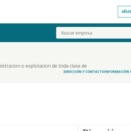
AÑA
Buscar
nistracion o explotacion de toda clase de
pastelerias, salas de fiestas, discotecas, pubs o
DIRECCIÓN Y CONTACTO
INFORMACIÓN 