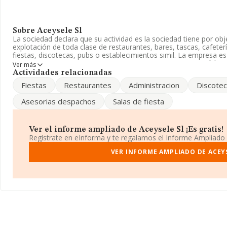
Sobre Aceysele Sl
La sociedad declara que su actividad es la sociedad tiene por obje
explotación de toda clase de restaurantes, bares, tascas, cafeterí
fiestas, discotecas, pubs o establecimientos simil. La empresa es
CNAE es 'Campings y aparcamientos para caravanas' con código 
Ver más
en mercados exteriores.
Actividades relacionadas
Fiestas
Restaurantes
Administracion
Discote
El número de empleados ha bajado un 22% y atendiendo a los d
número ha estado por encima de la media de sector.
Asesorias despachos
Salas de fiesta
Su teléfono es 922547950.
La empresa
Aceysele S.L
, con número de identificación fiscal B
Ver el informe ampliado de Aceysele Sl ¡Es gratis!
establecido en Calle Isla De La Gomera núm. 75 Bj El Fraile, (386
Regístrate en eInforma y te regalamos el Informe Ampliado
De Tenerife, Islas Canarias.
VER INFORME AMPLIADO DE ACEY
En base a la información de la que dispone INFORMA sobre 2.153
ámbito nacional alcanza los 1.012 millones de euros y en 2013 l
entre todas las compañías alcanza los 470 mil euros. Teniendo e
Cruz De Tenerife, en la base de datos de INFORMA aparecen 32
obtenido los 2 millones de euros. Como información adicional de 
constitución es de 20 años. Los empleados de media son 5.