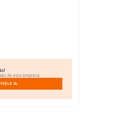
is!
iado de esta empresa.
YSELE SL