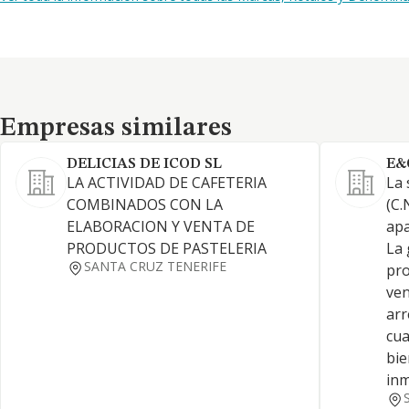
Empresas similares
Empresas similares
DELICIAS DE ICOD SL
E&
LA ACTIVIDAD DE CAFETERIA
La 
COMBINADOS CON LA
(C.
ELABORACION Y VENTA DE
apa
PRODUCTOS DE PASTELERIA
La 
SANTA CRUZ TENERIFE
pro
ven
arr
cua
bie
inm