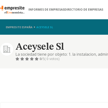
INFORMES DE EMPRESAS
DIRECTORIO DE EMPRESAS
EMPRESITE ESPAÑA
ACEYSELE SL
Aceysele Sl
La sociedad tiene por objeto: 1. la instalacion, admi
restaurantes, bares, tascas, cafeterias, heladerias, 
0
/5
( 0 votos)
establecimientos simil