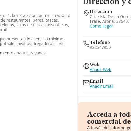
Dirección y 
Dirección
to: 1. la instalacion, administracion o
Calle Isla De La Gomer
 de restaurantes, bares, tascas,
Fraile, Arona, 38640,
telerias, salas de fiestas, discotecas,
Como llegar
imil
ue presentan los servicio mínimos
Teléfono
otable, lavabos, fregaderos .. etc
922547950
amientos para caravanas
922220475
922169197
Web
922733092
Añadir Web
Email
Añadir Email
Acceda a tod
comercial de
A través del informe g