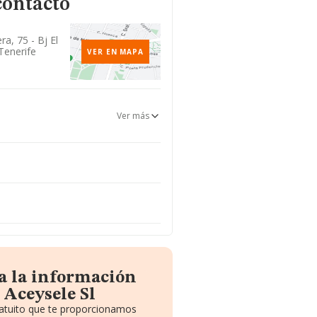
contacto
a, 75 - Bj El
 Tenerife
VER EN MAPA
Ver más
a la información
 Aceysele Sl
ratuito que te proporcionamos