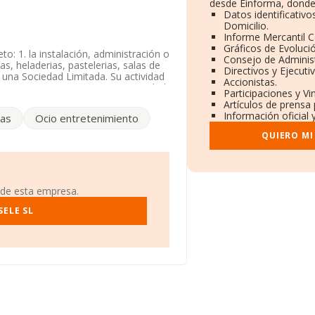
desde Einforma, donde
Datos identificativ
Domicilio.
Informe Mercantil 
Gráficos de Evoluci
to: 1. la instalación, administración o
Consejo de Administ
as, heladerias, pastelerias, salas de
Directivos y Ejecuti
 una Sociedad Limitada. Su actividad
Accionistas.
5530. La empresa no tiene actividad
Participaciones y V
Artículos de prensa
Información oficial 
cas
Ocio entretenimiento
atos disponibles en INFORMA, ese
QUIERO MI
38903449, tiene su domicilio social
40), Arona, provincia de Santa Cruz
 de esta empresa.
SELE SL
 compañías, la facturación en el
a media de facturación de ventas
n cuenta la información sobre Santa
 empresas, cuyas ventas han
interés, la antigüedad desde la