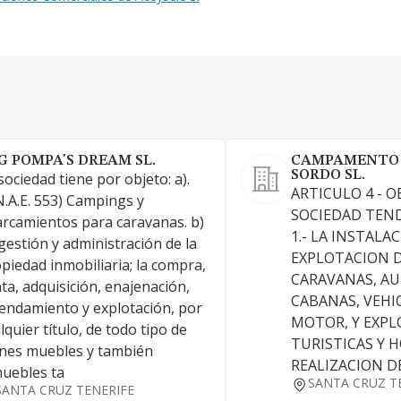
G POMPA'S DREAM SL.
CAMPAMENTO 
SORDO SL.
sociedad tiene por objeto: a).
ARTICULO 4 - O
N.A.E. 553) Campings y
SOCIEDAD TEND
rcamientos para caravanas. b)
1.- LA INSTALA
gestión y administración de la
EXPLOTACION D
piedad inmobiliaria; la compra,
CARAVANAS, A
ta, adquisición, enajenación,
CABANAS, VEHI
endamiento y explotación, por
MOTOR, Y EXP
lquier título, de todo tipo de
TURISTICAS Y 
nes muebles y también
REALIZACION D
uebles ta
SANTA CRUZ T
SANTA CRUZ TENERIFE