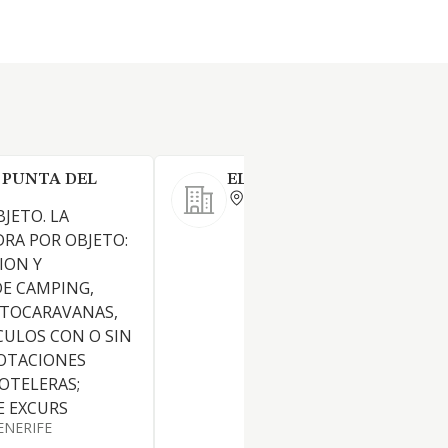
PUNTA DEL
ELOY R GARCIA GARCIA SA
SANTA CRUZ TENERIFE
BJETO. LA
RA POR OBJETO:
CION Y
E CAMPING,
UTOCARAVANAS,
CULOS CON O SIN
LOTACIONES
HOTELERAS;
E EXCURS
ENERIFE