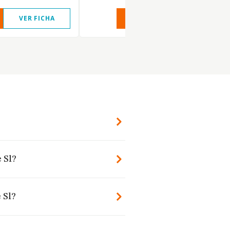
VER FICHA
VER INFORME
VER FIC
 Sl?
 Sl?