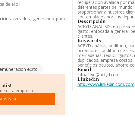
recuperación avalada por más
a de ello?
diferentes partes del mundo.
proporcionar a nuestros clien
.767 empresas, la facturación en
contemplados por sus depart
ima que el promedio de la
rcicios cerrados, generando para
Descripción
ción con la información de la
ACFYD ANALISIS, empresa esp
2 empresas, con ventas en el
gasto, enfocada a generar be
liar la información relativa al
clientes.
dad desde la constitución es de
Keywords
ACFYD análisis, auditoría, aud
acreedores, auditoría de servi
asesoría,recuperación de activos
mercaderías, reducir gastos, 
 experimentado una subida.
duplicados, empresa costos, 
beneficios ocultos, ahorro co
emuneracion exito
Email
infoacfyd@acfyd.com
Linkedin
http://www.linkedin.com/compa
atis!
 de esta empresa.
LISIS SL