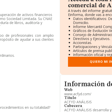
comercial de A
A través del informe grat
cuperación de activos financieros
Einforma, donde vas a enco
 como Sociedad Limitada. Su CNAE
Datos identificativos: 
uría de libros, auditoría y
Domicilio.
ón.
Informe Mercantil Com
Gráficos de Evolución 
 y atendiendo a los datos
Consejo de Administraci
upo de profesionales con amplio
 media de sector.
Directivos y Ejecutivos.
ropósito de ayudar a sus clientes
Accionistas.
do a los niveles de facturación
Participaciones y Vincu
tos en el ranking sectorial,
Artículos de prensa pub
la superan en el ranking de
Información oficial y re
rdinarios.
o Asesor Sociedad Limitada
;
QUIERO MI 
 debajo son
Gestoria Juan Amer
.000 puestos en el ranking
ejor posición las siguientes
n Online S.L
; entre las
co El Pelao Sociedad Limitada
Informacion de su págin
a subida de 1.645 puestos
Información d
Web
www.acfyd.com/
el número de teléfono 911104089
Titulo
der a su página web en este
ACFYD ANÁLISIS
Cabecera
procedimientos en su totalidad?
ACFYD ANÁLISIS desarrolla y r
le Castrobarto núm. 10 3 Oficina