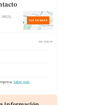
ntacto
, 28023,
VER EN MAPA
Ver más
 empresa.
Saber más
la información