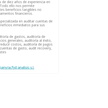
 de diez años de experiencia en
 Todo ello nos permite
tes beneficios tangibles no
amentos financieros.
ecializada en auditar cuentas de
neficios inmediatos para sus
itoría de gastos, auditoría de
cios generales, auditoría al éxito,
reducir costos, auditoría de pagos
cuentas de gasto, audit recovery,
stes
ny/acfyd-analisis-s.l.