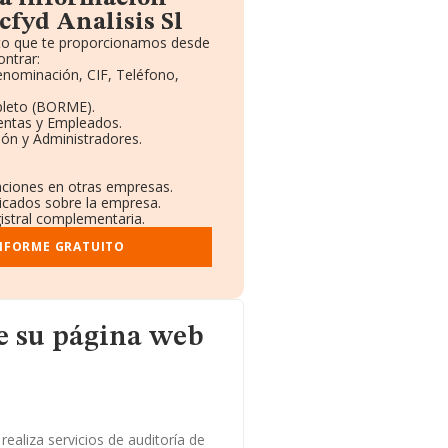
cfyd Analisis Sl
uito que te proporcionamos desde
ntrar:
Denominación, CIF, Teléfono,
pleto (BORME).
Ventas y Empleados.
ón y Administradores.
laciones en otras empresas.
licados sobre la empresa.
gistral complementaria.
INFORME GRATUITO
a web
e su página web
ealiza servicios de auditoría de