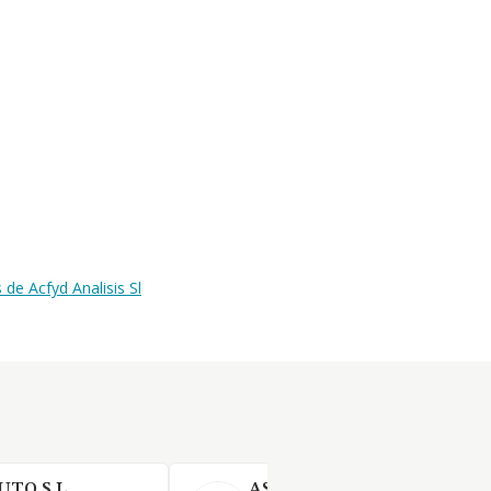
de Acfyd Analisis Sl
TO S.L.
ASESORIA FISCAL CONTAB