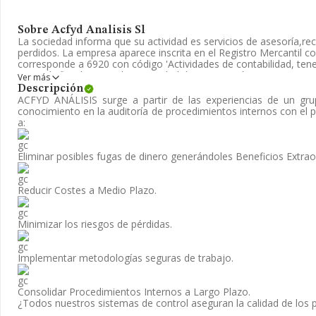
Sobre Acfyd Analisis Sl
La sociedad informa que su actividad es servicios de asesoría,re
perdidos. La empresa aparece inscrita en el Registro Mercantil
corresponde a 6920 con código 'Actividades de contabilidad, tened
asesoría fiscal'. No realiza actividad de importación y/o exportaci
Ver más
Descripción
Acerca de los empleados, ha contado con una reducción del 13%
ACFYD ANÁLISIS
surge a partir de las experiencias de un gr
disponibles en INFORMA, ese número ha estado por encima de la
conocimiento en la auditoría de procedimientos internos con el p
a:
Dentro del ranking de empresas elaborado por INFORMA, atendien
de la compañía, se destaca que: la empresa ha subido de 173 pues
pasando del 1.142 al 969. Éstas son algunas de las empresas que 
Eliminar posibles fugas de dinero generándoles Beneficios Extrao
sectores:
Syca Aequitas Sociedad Limitada
y
Doseme Estudi
sin embargo, algunas de las empresas españolas que están por
S.L
y
Diego Comendador Economistas y Ac S.L
. Ha ganado 15
Reducir Costes a Medio Plazo.
nacional, pasando del 173.637 al 173.637. Se encuentran en una m
empresas:
Manuel Bello Rama S.L
y
Plataformas de Formacio
compañías que se colocan por detrás podemos encontrar:
Bio-e
Minimizar los riesgos de pérdidas.
y
H Olapar Sociedad Limitada
. La empresa ha destacado por l
posicionándose en el puesto 30.210 del ranking provincial.
Implementar metodologías seguras de trabajo.
Para ponerse en contacto con sus oficinas, la empresa facilita 
y su email es
infoacfyd@acfyd.com
. Para saber más puedes acce
enlace
www.acfyd.com
.
Consolidar Procedimientos Internos a Largo Plazo.
¿Todos nuestros sistemas de control aseguran la calidad de los 
La empresa
Acfyd Analisis S.L
, B84984491, está situada en Cal