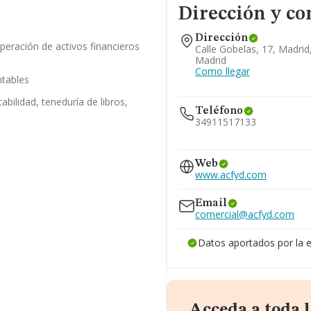
Dirección y co
Dirección
uperación de activos financieros
Calle Gobelas, 17, Madrid
Madrid
Como llegar
ntables
abilidad, teneduría de libros,
Teléfono
34911517133
685...
Web
Ver teléfono 685...
www.acfyd.com
Email
comercial@acfyd.com
Datos aportados por la
Acceda a toda 