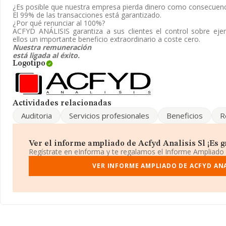
21, (28042), en el municipio de Madrid, Madrid.
¿Es posible que nuestra empresa pierda dinero como consecuenci
El 99% de las transacciones está garantizado.
En relación con el sector y disponiendo de los datos de hasta 56
¿Por qué renunciar al 100%?
el ámbito nacional alcanza los 14.633 millones de euros y se est
ACFYD ANÁLISIS
garantiza a sus clientes el control sobre eje
facturación entre todas las empresas es de 257 mil euros. En rela
ellos un importante beneficio extraordinario a coste cero.
provincia de Madrid, en la base de datos INFORMA constan 1446
Nuestra remuneración
año 2024 de 6.197 millones de euros. Por último, con el fin de amp
está ligada al éxito.
ámbito de la empresa, la media de empleados es de 3. La antigüe
Logotipo
19 años.
Para concluir, la actividad de
Acfyd Analisis S.L
es servicios de 
financieros perdidos. En el ranking de provincia, la compañía ha
Actividades relacionadas
Auditoria
Servicios profesionales
Beneficios
R
Ver el informe ampliado de Acfyd Analisis Sl ¡Es gr
Regístrate en eInforma y te regalamos el Informe Ampliado
VER INFORME AMPLIADO DE ACFYD ANA