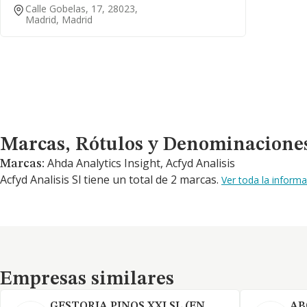
Calle Gobelas, 17, 28023,
Madrid, Madrid
Marcas, Rótulos y Denominaciones Comerciales
Marcas, Rótulos y Denominacione
Ahda Analytics Insight, Acfyd Analisis
Marcas:
Acfyd Analisis Sl tiene un total de 2 marcas.
Ver toda la inform
Empresas similares
Empresas similares
GESTORIA PINOS XXI SL (EN
AB