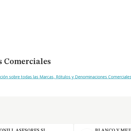
s Comerciales
ación sobre todas las Marcas, Rótulos y Denominaciones Comerciales 
ONILL ASESORES SL
BLANCO Y MEJU