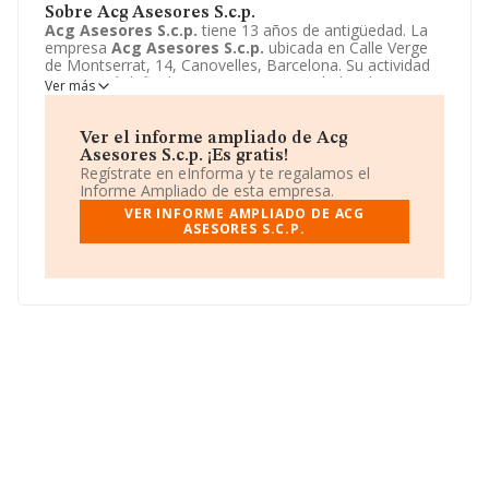
Sobre Acg Asesores S.c.p.
Acg Asesores S.c.p.
tiene 13 años de antigüedad. La
empresa
Acg Asesores S.c.p.
ubicada en Calle Verge
de Montserrat, 14, Canovelles, Barcelona. Su actividad
CNAE está definida como 6920 - Actividades de
Ver más
contabilidad, teneduría de libros, auditoría y asesoría
fiscal. La forma jurídica de
Acg Asesores S.c.p.
es
Sociedad civil. Si quiere conseguir más información
Ver el informe ampliado de Acg
sobre
Acg Asesores S.c.p.
la encontrará en su web:
Asesores S.c.p. ¡Es gratis!
http://www.acgasesores.es
.
Regístrate en eInforma y te regalamos el
Informe Ampliado de esta empresa.
VER INFORME AMPLIADO DE ACG
ASESORES S.C.P.