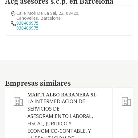
Acg asesores s.c.p. en Barcelona
Calle Moli De La Sal, 22, 08420,
Canovelles, Barcelona
938406975
938406975
Empresas similares
Empresas similares
MARTI ALBO BARANERA SL
LA INTERMEDIACION DE
SERVICIOS DE
S
ASESORAMIENTO LABORAL,
a
FISCAL, JURIDICO Y
ECONOMICO-CONTABLE, Y