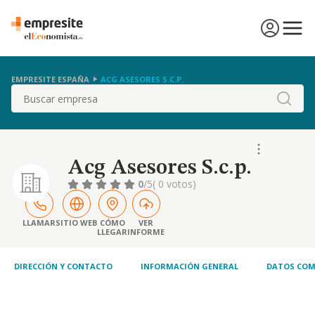
EMPRESITE ESPAÑA
ACG ASESORES S.C.P.
Buscar
Acg Asesores S.c.p.
0
/5
( 0 votos)
LLAMAR
SITIO WEB
CÓMO
VER
LLEGAR
INFORME
DIRECCIÓN Y CONTACTO
INFORMACIÓN GENERAL
DATOS COM