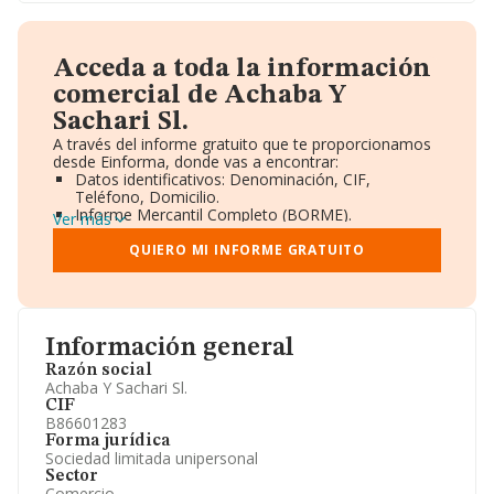
Acceda a toda la información
comercial de Achaba Y
Sachari Sl.
A través del informe gratuito que te proporcionamos
desde Einforma, donde vas a encontrar:
Datos identificativos: Denominación, CIF,
Teléfono, Domicilio.
Informe Mercantil Completo (BORME).
Ver más
Gráficos de Evolución Ventas y Empleados.
Consejo de Administración y Administradores.
QUIERO MI INFORME GRATUITO
Directivos y Ejecutivos.
Accionistas.
Participaciones y Vinculaciones en otras empresas.
Artículos de prensa publicados sobre la empresa.
Información oficial y registral complementaria.
Información general
Razón social
Achaba Y Sachari Sl.
CIF
B86601283
Forma jurídica
Sociedad limitada unipersonal
Sector
Comercio