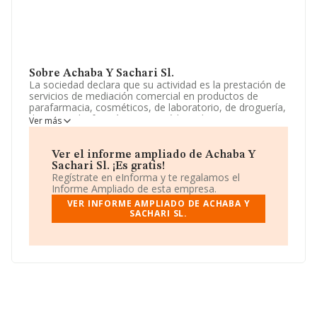
Sobre Achaba Y Sachari Sl.
La sociedad declara que su actividad es la prestación de
servicios de mediación comercial en productos de
parafarmacia, cosméticos, de laboratorio, de droguería,
de material informático, ortopédico, de envases y
Ver más
embalajes; y el comercio al por mayor y al menor. La
empresa es una Sociedad Limitada. Su actividad CNAE
es 'Comercio al por mayor de productos farmacéuticos'
Ver el informe ampliado de Achaba Y
con código 4646. La sociedad no tiene actividad en
Sachari Sl. ¡Es gratis!
mercados exteriores.
Regístrate en eInforma y te regalamos el
Informe Ampliado de esta empresa.
De acuerdo con la Recomendación 2003/361/CE de la
VER INFORME AMPLIADO DE ACHABA Y
Comisión, de 6 de mayo de 2003, sobre la definición de
SACHARI SL.
microempresas, pequeñas y medianas empresas, la
compañía reúne los requisitos de una microempresa. Ha
tenido un 400% más de empleados y según los datos a
disposición de INFORMA, ha tenido un número de
empleados por debajo de la media de sector.
La empresa española
Achaba y Sachari S.L
, CIF
B86601283, se encuentra en Calle Rufino Sánchez núm.
83 Ofic 2, Bj, (28290), Las Rozas De Madrid, Madrid.