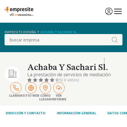
EMPRESITE ESPAÑA
ACHABA Y SACHARI SL.
Buscar
Achaba Y Sachari Sl.
La prestación de servicios de mediación
comercial en productos de parafarmacia,
0
/5
( 0 votos)
cosméticos, de laboratorio, de droguería, de
material informático, ortopédico, de envases
y embalajes; y el comercio al por mayor y al
LLAMAR
SITIO WEB
CÓMO
VER
LLEGAR
INFORME
menor
DIRECCIÓN Y CONTACTO
INFORMACIÓN GENERAL
DATOS COM