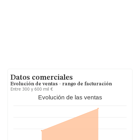
En base a la información de la que dispone INFORMA
sobre 7.469 compañías, en el ámbito nacional la
facturación alcanza la cifra de 49.803 millones de euros
y la media entre todas las compañías es de 6 millones
de euros de ventas en 2014, siendo la facturación de la
empresa en estudio superior a este promedio. En
relación con la información de la provincia de Madrid, en
la base de datos INFORMA constan 2084 empresas,
con ventas en el año 2014 de 21.413 millones de euros.
Para aportar ulterior información de interés en el
ámbito sectorial, la media de empleados de las
empresas es de 8; la media de antigüedad desde la
constitución es de 18 años.
Datos comerciales
Evolución de ventas - rango de facturación
Entre 300 y 600 mil €
Evolución de las ventas