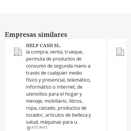
Empresas similares
Empresas similares
HELP CASH SL.
la compra, venta, trueque,
E
permuta de productos de
s
consumo de segunda mano a
t
través de cualquier medio
p
físico y presencial, telemático,
c
informático o Internet, de
utensilios para el hogar y
menaje, mobiliario, libros,
ropa, calzado, productos de
tocador, artículos de belleza y
salud, máquinas para u.
ASTURIAS