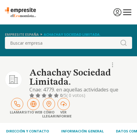
EMPRESITE ESPAÑA
ACHACHAY SOCIEDAD LIMITADA.
Buscar
Achachay Sociedad
Limitada.
Cnae: 4779. en aquellas actividades que
tuvieran carácter proresional la sociedad
0
/5
( 0 votos)
actuará como intermediaria. objeto:
comercio al por menor de artículos de
segunda mano en establecimientos
LLAMAR
SITIO WEB
CÓMO
VER
LLEGAR
INFORME
especializados. comercio al por menor en
establecimientos no especializados, con
predominio en productos alimen
DIRECCIÓN Y CONTACTO
INFORMACIÓN GENERAL
DATOS COM