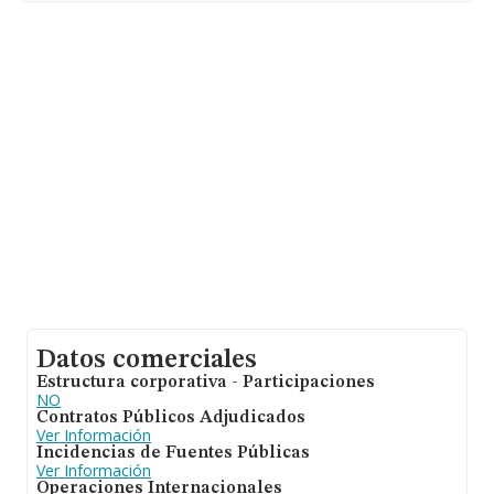
En base a la información de la que dispone INFORMA
sobre 1.530 compañías, la facturación en el ámbito
nacional alcanza los 395 millones de euros y el
promedio de la facturación de ventas entre todas las
compañías asciende a los 258 mil euros. Respecto a la
información de la provincia (hablamos de Asturias), en
la base de datos de INFORMA aparecen 21 empresas,
con ventas de 14 millones de euros. Para aportar
ulterior información de interés en el ámbito sectorial,
los empleados de media son 2; la antigüedad desde la
constitución es de 14 años.
Datos comerciales
Estructura corporativa - Participaciones
NO
Contratos Públicos Adjudicados
Ver Información
Incidencias de Fuentes Públicas
Ver Información
Operaciones Internacionales