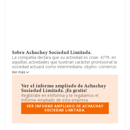
Sobre Achachay Sociedad Limitada.
La compañía declara que su actividad es cnae: 4779. en
aquellas actividades que tuvieran carácter proresional la
sociedad actuará como intermediaria. objeto: comercio
al por menor de artículos de segunda mano en
Ver más
establecimientos especializados. comercio al por menor
en establecimientos no especializados, con predominio
en productos alimen. La empresa está registrada como
Ver el informe ampliado de Achachay
Sociedad Limitada. Clasifica su actividad CNAE como
Sociedad Limitada. ¡Es gratis!
'Comercio al por menor de artículos de segunda mano',
Regístrate en eInforma y te regalamos el
código 4779. No realiza actividad de importación y/o
Informe Ampliado de esta empresa.
exportación.
VER INFORME AMPLIADO DE ACHACHAY
SOCIEDAD LIMITADA.
La sociedad española
Achachay Sociedad Limitada
,
CIF B16391377, se encuentra en Avenida Del Nalon
núm. 1 Entrego, (33950), San Martin Del Rey Aurelio,
Asturias.