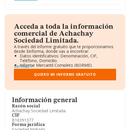
Acceda a toda la información
comercial de Achachay
Sociedad Limitada.
A través del informe gratuito que te proporcionamos
desde Einforma, donde vas a encontrar:
Datos identificativos: Denominación, CIF,
Teléfono, Domicilio.
Informe Mercantil Completo (BORME).
Ver más
Gráficos de Evolución Ventas y Empleados.
Consejo de Administración y Administradores.
QUIERO MI INFORME GRATUITO
Directivos y Ejecutivos.
Accionistas.
Participaciones y Vinculaciones en otras empresas.
Artículos de prensa publicados sobre la empresa.
Información oficial y registral complementaria.
Información general
Razón social
Achachay Sociedad Limitada.
CIF
B16391377
Forma jurídica
Sociedad limitada