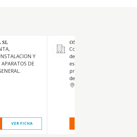
 SL
ONUFONE SL
NTA,
Comercio al por menor de eq
INSTALACION Y
de telecomunicaciones en
 APARATOS DE
establecimientos especializad
GENERAL.
principalmente distribuidor of
de Orange.
HUELVA
VER FICHA
VER INFORME
VER FIC