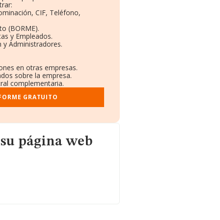
rar:
nominación, CIF, Teléfono,
eto (BORME).
tas y Empleados.
 y Administradores.
ciones en otras empresas.
cados sobre la empresa.
stral complementaria.
NFORME GRATUITO
web
 su página web