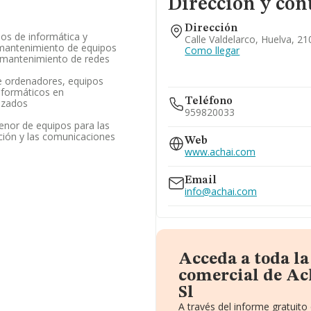
Dirección y con
Dirección
os de informática y
Calle Valdelarco, Huelva, 2
 mantenimiento de equipos
Como llegar
 mantenimiento de redes
e ordenadores, equipos
nformáticos en
Teléfono
izados
959820033
enor de equipos para las
ción y las comunicaciones
Web
www.achai.com
Email
info@achai.com
Acceda a toda l
comercial de Ac
Sl
A través del informe gratuit