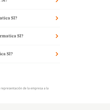
 Sl?
tica Sl?
ormatica Sl?
ica Sl?
u representación de la empresa a la