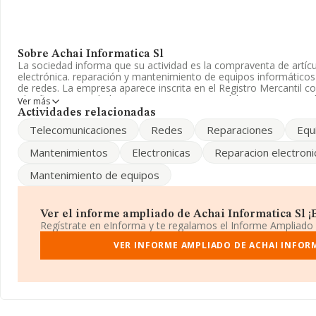
Sobre Achai Informatica Sl
La sociedad informa que su actividad es la compraventa de artícu
electrónica. reparación y mantenimiento de equipos informático
de redes. La empresa aparece inscrita en el Registro Mercantil 
Clasifica su actividad CNAE como '%cnae%', código 4740. No real
Ver más
y/o exportación.
Actividades relacionadas
Telecomunicaciones
Redes
Reparaciones
Equ
No ha habido variación en cuanto al número de empleados con r
datos a disposición de INFORMA, ha tenido un número de emple
Mantenimientos
Electronicas
Reparacion electroni
de sector.
Mantenimiento de equipos
Para más información es posible contactar a través del teléfono
electrónico es
info@achai.com
. Para saber más puedes acceder 
www.achai.com
.
Ver el informe ampliado de Achai Informatica Sl ¡E
La sociedad
Achai Informatica S.L
, NIF B21489489, está situad
Regístrate en eInforma y te regalamos el Informe Ampliado
en el municipio de Huelva, Andalucía.
VER INFORME AMPLIADO DE ACHAI INFOR
En base a la información de la que dispone INFORMA sobre 10.64
la facturación asciende a 5.855 millones de euros y en 2024 la m
entre todas las compañías alcanza los 550 mil euros. En relación 
provincia de Huelva, en la base de datos de INFORMA aparecen 
2024 han alcanzado los 19 millones de euros. Por último, con el f
relativa al ámbito de la empresa, la media de empleados de las 