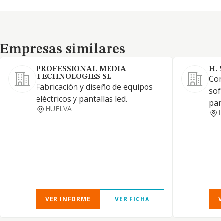
Empresas similares
Empresas similares
PROFESSIONAL MEDIA
H.
TECHNOLOGIES SL
Com
Fabricación y diseño de equipos
sof
eléctricos y pantallas led.
par
HUELVA
VER INFORME
VER FICHA