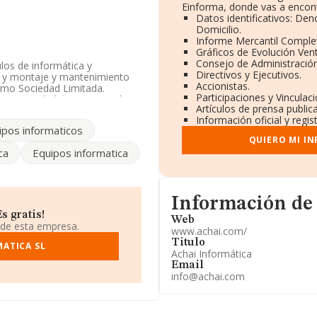
Einforma, donde vas a encont
Datos identificativos: De
Domicilio.
Informe Mercantil Compl
Gráficos de Evolución Ven
Consejo de Administración
los de informática y
Directivos y Ejecutivos.
s y montaje y mantenimiento
Accionistas.
como Sociedad Limitada.
Participaciones y Vincula
iza actividad de importación
Artículos de prensa publi
Información oficial y regi
ipos informaticos
especto al 2023 y según los
QUIERO MI I
ados por debajo de la media
ca
Equipos informatica
 959820033 y el correo
a su página web en este enlace
Informacion de su página 
Información de
s gratis!
Web
a en Calle Valdelarco, (21005),
 de esta empresa.
www.achai.com/
Titulo
MATICA SL
Achai Informática
2 compañías, a nivel nacional
Email
edia de facturación de ventas
info@achai.com
con la información de la
96 empresas, cuyas ventas en
in de ampliar la información
empresas es de 3. La