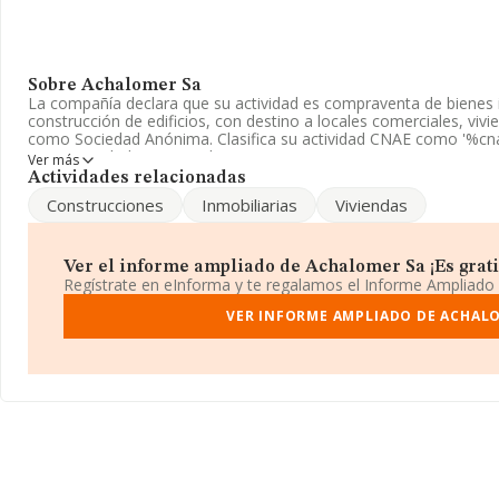
Sobre Achalomer Sa
La compañía declara que su actividad es compraventa de bienes
construcción de edificios, con destino a locales comerciales, vivi
como Sociedad Anónima. Clasifica su actividad CNAE como '%cn
tiene actividad en mercados exteriores.
Ver más
Actividades relacionadas
La empresa española
Achalomer S.A
, A84252980, tiene domicil
Construcciones
Inmobiliarias
Viviendas
núm. 5, (28020), en el municipio de Madrid, Madrid.
En relación con el sector y disponiendo de los datos de hasta 67.
ámbito nacional alcanza los 7.139 millones de euros y la media 
Ver el informe ampliado de Achalomer Sa ¡Es grati
mil euros de ventas en 2024. En relación con la información de la
Regístrate en eInforma y te regalamos el Informe Ampliado
datos INFORMA constan 16384 empresas, cuyas ventas han obten
Como información adicional de interés, los empleados de media 
VER INFORME AMPLIADO DE ACHAL
constitución es de 13 años.