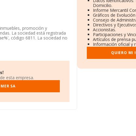
Datos identificativos
Domicilio.
Informe Mercantil C
Gráficos de Evolució
Consejo de Administr
Directivos y Ejecutivo
 inmuebles, promoción y
Accionistas.
endas. La sociedad está registrada
Participaciones y Vin
ae%', código 6811. La sociedad no
Artículos de prensa p
Información oficial y 
io fiscal en Calle General Moscardo
QUIERO MI
991 empresas, la facturación en el
entre todas las compañías es de 105
s!
 provincia de Madrid, en la base de
 de esta empresa.
ido los 4.260 millones de euros.
son 1. La antigüedad desde la
OMER SA