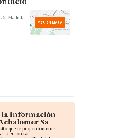
ontacto
, 5, Madrid,
VER EN MAPA
 la información
 Achalomer Sa
tuito que te proporcionamos
as a encontrar: