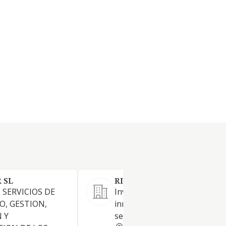
 SL
RIBADA SOCIEDAD LIMITA
 SERVICIOS DE
Inversores inmobiliarios
, GESTION,
inmuebles negocios locales y
 Y
servicios jurídicos
MADRID