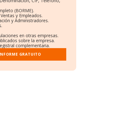
: Denominación, CIF, Teléfono,
ompleto (BORME).
n Ventas y Empleados.
ación y Administradores.
s.
culaciones en otras empresas.
ublicados sobre la empresa.
registral complementaria.
 INFORME GRATUITO