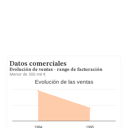
Como información adicional de interés, los empleados
de media son 4. La media de antigüedad desde la
constitución es de 18 años.
Datos comerciales
Evolución de ventas - rango de facturación
Menor de 300 mil €
Evolución de las ventas
1994
1995