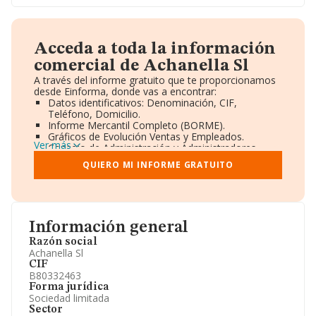
Acceda a toda la información
comercial de Achanella Sl
A través del informe gratuito que te proporcionamos
desde Einforma, donde vas a encontrar:
Datos identificativos: Denominación, CIF,
Teléfono, Domicilio.
Informe Mercantil Completo (BORME).
Gráficos de Evolución Ventas y Empleados.
Ver más
Consejo de Administración y Administradores.
Directivos y Ejecutivos.
QUIERO MI INFORME GRATUITO
Accionistas.
Participaciones y Vinculaciones en otras empresas.
Artículos de prensa publicados sobre la empresa.
Información oficial y registral complementaria.
Información general
Razón social
Achanella Sl
CIF
B80332463
Forma jurídica
Sociedad limitada
Sector