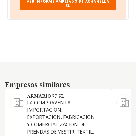
VER INFORME AMPLIADO DE ACHANELLA
SL
Empresas similares
Empresas similares
ARMARIO 77 SL
LA COMPRAVENTA,
V
IMPORTACION.
d
EXPORTACION, FABRICACION
(
Y COMERCIALIZACION DE
PRENDAS DE VESTIR. TEXTIL,