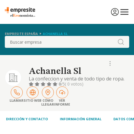
EMPRESITE ESPAÑA
ACHANELLA SL
Buscar
Achanella Sl
La confeccion y venta de todo tipo de ropa.
0
/5
( 0 votos)
LLAMAR
SITIO WEB
CÓMO
VER
LLEGAR
INFORME
DIRECCIÓN Y CONTACTO
INFORMACIÓN GENERAL
DATOS COM