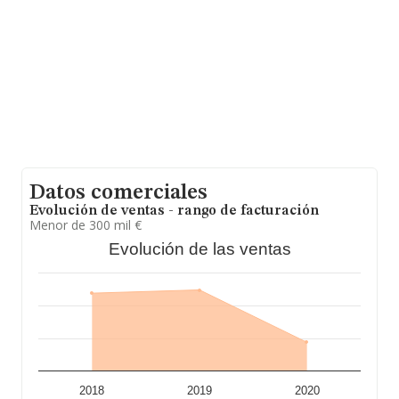
datos INFORMA constan 548 empresas, con ventas en
el año 2020 de 493 millones de euros. Por último, con el
fin de ampliar la información relativa al ámbito de la
empresa, la media de empleados de las empresas es de
4; la antigüedad alcanza los 20 años desde la
constitución.
Datos comerciales
Evolución de ventas - rango de facturación
Menor de 300 mil €
Evolución de las ventas
2018
2019
2020