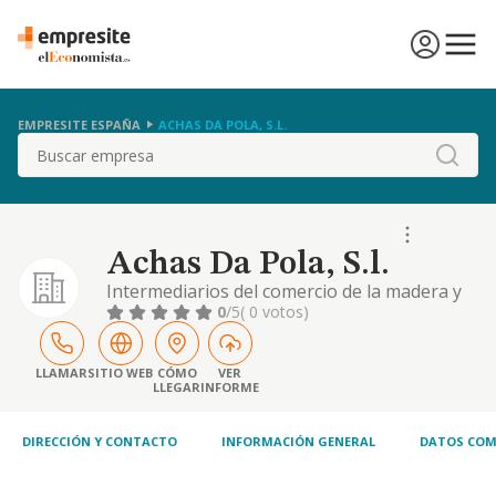
EMPRESITE ESPAÑA
ACHAS DA POLA, S.L.
Buscar
Achas Da Pola, S.l.
Intermediarios del comercio de la madera y
materiales de construcción
0
/5
( 0 votos)
LLAMAR
SITIO WEB
CÓMO
VER
LLEGAR
INFORME
DIRECCIÓN Y CONTACTO
INFORMACIÓN GENERAL
DATOS COM