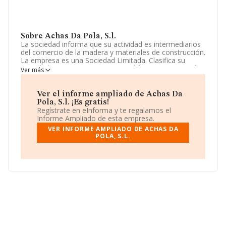
Sobre Achas Da Pola, S.l.
La sociedad informa que su actividad es intermediarios
del comercio de la madera y materiales de construcción.
La empresa es una Sociedad Limitada. Clasifica su
actividad CNAE como '%cnae%', código 4683. No realiza
Ver más
actividad de importación y/o exportación.
El número de empleados ha sido el mismo con respecto
Ver el informe ampliado de Achas Da
al 2019 y según los datos a disposición de INFORMA, ha
Pola, S.l. ¡Es gratis!
tenido un número de empleados por debajo de la media
Regístrate en eInforma y te regalamos el
de sector.
Informe Ampliado de esta empresa.
VER INFORME AMPLIADO DE ACHAS DA
La dirección de correo es
achasdapola@gmail.com
.
POLA, S.L.
La sociedad
Achas Da Pola, S.L
, NIF B70547757, se
encuentra en Lugar Catro Camiños núm. 3 B, (15313),
Irixoa, en A Coruña, Galicia.
En base a la información de la que dispone INFORMA
sobre 20.345 compañías, la facturación en el ámbito
nacional alcanza los 21.890 millones de euros y el
promedio de la facturación de ventas entre todas las
compañías asciende a los 1 millón de euros. Teniendo
en cuenta la información sobre A Coruña, en la base de