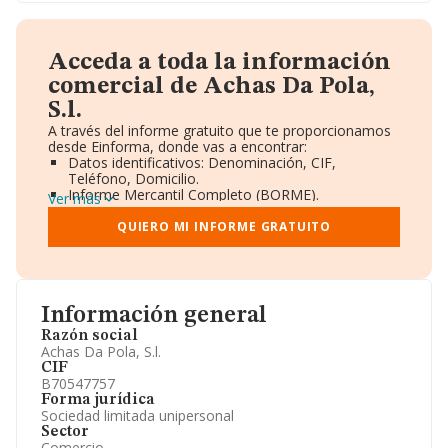
Acceda a toda la información
comercial de Achas Da Pola,
S.l.
A través del informe gratuito que te proporcionamos
desde Einforma, donde vas a encontrar:
Datos identificativos: Denominación, CIF,
Teléfono, Domicilio.
Informe Mercantil Completo (BORME).
Ver más
Gráficos de Evolución Ventas y Empleados.
Consejo de Administración y Administradores.
QUIERO MI INFORME GRATUITO
Directivos y Ejecutivos.
Accionistas.
Participaciones y Vinculaciones en otras empresas.
Artículos de prensa publicados sobre la empresa.
Información oficial y registral complementaria.
Información general
Razón social
Achas Da Pola, S.l.
CIF
B70547757
Forma jurídica
Sociedad limitada unipersonal
Sector
Comercio