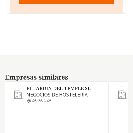
Empresas similares
Empresas similares
EL JARDIN DEL TEMPLE SL
NEGOCIOS DE HOSTELERIA
L
ZARAGOZA
a
a
y
d