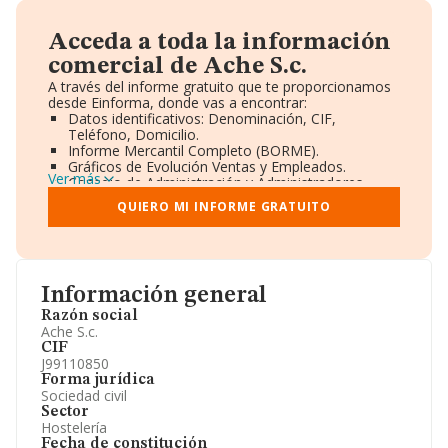
Acceda a toda la información
comercial de Ache S.c.
A través del informe gratuito que te proporcionamos
desde Einforma, donde vas a encontrar:
Datos identificativos: Denominación, CIF,
Teléfono, Domicilio.
Informe Mercantil Completo (BORME).
Gráficos de Evolución Ventas y Empleados.
Ver más
Consejo de Administración y Administradores.
Directivos y Ejecutivos.
QUIERO MI INFORME GRATUITO
Accionistas.
Participaciones y Vinculaciones en otras empresas.
Artículos de prensa publicados sobre la empresa.
Información oficial y registral complementaria.
Información general
Razón social
Ache S.c.
CIF
J99110850
Forma jurídica
Sociedad civil
Sector
Hostelería
Fecha de constitución