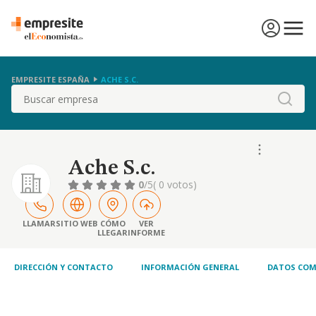
EMPRESITE ESPAÑA
ACHE S.C.
Buscar
Ache S.c.
0
/5
( 0 votos)
LLAMAR
SITIO WEB
CÓMO
VER
LLEGAR
INFORME
DIRECCIÓN Y CONTACTO
INFORMACIÓN GENERAL
DATOS COM