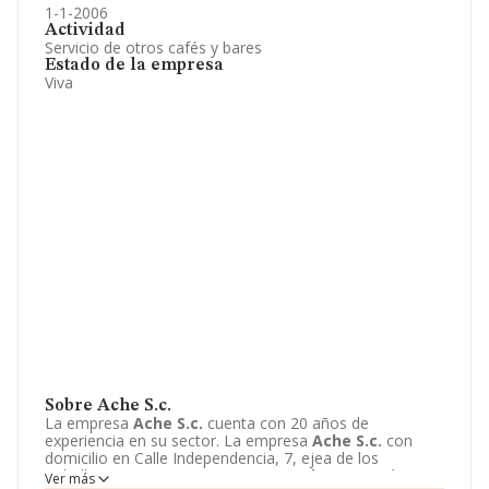
1-1-2006
Actividad
Servicio de otros cafés y bares
Estado de la empresa
Viva
Sobre Ache S.c.
La empresa
Ache S.c.
cuenta con 20 años de
experiencia en su sector. La empresa
Ache S.c.
con
domicilio en Calle Independencia, 7, ejea de los
Caballeros, Zaragoza. La empresa
Ache S.c.
está
Ver más