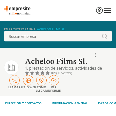
EMPRESITE ESPAÑA
ACHELOO FILMS SL.
Buscar
Acheloo Films Sl.
1. prestación de servicios. actividades de
gestión y administración. servicios
0
/5
( 0 votos)
educativos, sanitarios, de ocio y
entretenimiento. 2. información y
comunicaciones
LLAMAR
SITIO WEB
CÓMO
VER
LLEGAR
INFORME
DIRECCIÓN Y CONTACTO
INFORMACIÓN GENERAL
DATOS COM