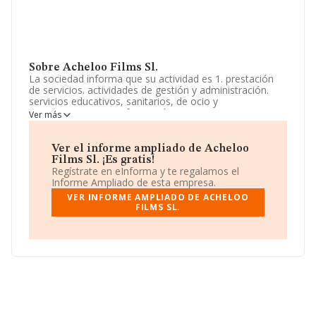
Sobre Acheloo Films Sl.
La sociedad informa que su actividad es 1. prestación
de servicios. actividades de gestión y administración.
servicios educativos, sanitarios, de ocio y
entretenimiento. 2. información y comunicaciones. La
Ver más
empresa está registrada como Sociedad Limitada. Su
actividad CNAE es 'Actividades de producción
cinematográfica y de vídeo' con código 5915. La
Ver el informe ampliado de Acheloo
sociedad no tiene actividad en mercados exteriores.
Films Sl. ¡Es gratis!
Regístrate en eInforma y te regalamos el
Para comunicarse con sus oficinas, el número de
Informe Ampliado de esta empresa.
teléfono es 918100528.
VER INFORME AMPLIADO DE ACHELOO
FILMS SL.
La compañía
Acheloo Films S.L
, con número de
identificación fiscal B87021960, está situada en Calle De
Las Siete Fuentes Ur Las Cuestas núm. 55, (28260),
Galapagar, Madrid.
En relación con el sector y disponiendo de los datos de
hasta 9.483 empresas, en el ámbito nacional la
facturación alcanza la cifra de 2.639 millones de euros y
se calcula un promedio de facturación de 278 mil euros
entre todas las compañías. En relación con la