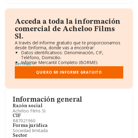
Acceda a toda la información
comercial de Acheloo Films
Sl.
A través del informe gratuito que te proporcionamos
desde Einforma, donde vas a encontrar:
Datos identificativos: Denominación, CIF,
Teléfono, Domicilio.
Informe Mercantil Completo (BORME).
Ver más
Gráficos de Evolución Ventas y Empleados.
Consejo de Administración y Administradores.
QUIERO MI INFORME GRATUITO
Directivos y Ejecutivos.
Accionistas.
Participaciones y Vinculaciones en otras empresas.
Artículos de prensa publicados sobre la empresa.
Información oficial y registral complementaria.
Información general
Razón social
Acheloo Films Sl.
CIF
B87021960
Forma jurídica
Sociedad limitada
Sector