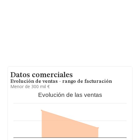
información de la provincia de Madrid, en la base de
datos de INFORMA aparecen 3517 empresas, con
ventas en 2018 de hasta 1.235 millones de euros.
Finalmente, para completar los datos de sector, en
2018, la media de empleados de las empresas es de 2.
La antigüedad alcanza los 12 años desde la
constitución.
Datos comerciales
Evolución de ventas - rango de facturación
Menor de 300 mil €
Evolución de las ventas