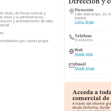
Dirección y 
Dirección
er titulo, de fincas rusticas y
Calle Malcampo, 23, M
e estas y la administracion,
Madrid
otacion y arrendamiento de tales
Como llegar
arcial
les
Teléfono
914164104
inmobiliarios por cuenta propia
Web
Añadir Web
Email
Añadir Email
Acceda a tod
comercial de
A través del informe gr
desde Einforma, donde 