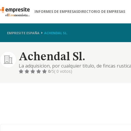
INFORMES DE EMPRESAS
DIRECTORIO DE EMPRESAS
EMPRESITE ESPAÑA
ACHENDAL SL.
Achendal Sl.
La adquisicion, por cualquier titulo, de fincas rustic
administracion, tenencia, promocion, explotacion y
0
/5
( 0 votos)
parcial