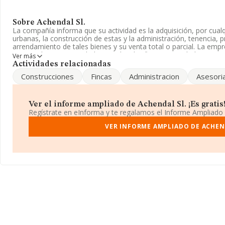
Sobre Achendal Sl.
La compañía informa que su actividad es la adquisición, por cualqui
urbanas, la construcción de estas y la administración, tenencia, 
arrendamiento de tales bienes y su venta total o parcial. La empr
Mercantil como Sociedad Limitada. Clasifica su actividad CNAE co
Ver más
por cuenta propia', código 6820. La sociedad no tiene actividad 
Actividades relacionadas
Construcciones
Fincas
Administracion
Asesori
Es posible ponerse en contacto con la empresa a través del tel
La sociedad española
Achendal S.L
, con CIF B83579573, se enc
(28002), en el municipio de Madrid, Madrid.
Ver el informe ampliado de Achendal Sl. ¡Es gratis
Regístrate en eInforma y te regalamos el Informe Ampliado
En base a la información de la que dispone INFORMA sobre 132.5
facturación asciende a 22.737 millones de euros y se calcula un 
VER INFORME AMPLIADO DE ACHEN
euros entre todas las compañías. En cuanto a la información relat
base de datos INFORMA constan 28640 empresas, cuyas ventas 
millones de euros. Para aportar ulterior información de interés en
desde la constitución es de 24 años. La media de empleados de 