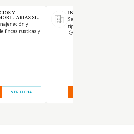
CIOS Y
INURBI SL
OBILIARIAS SL.
Servicios inmobiliarios de to
enajenación y
tipo.
 fincas rusticas y
MADRID
VER FICHA
VER INFORME
VER FIC