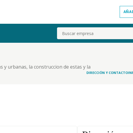
AÑA
Buscar
as y urbanas, la construccion de estas y la
 arrendamiento de tales bienes y su venta total o
DIRECCIÓN Y CONTACTO
IN