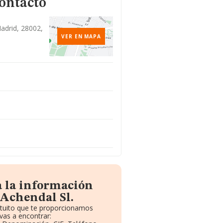
contacto
adrid, 28002,
VER EN MAPA
a la información
 Achendal Sl.
atuito que te proporcionamos
vas a encontrar: