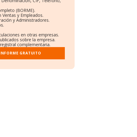
s: Denominación, CIF, Teléfono,
ompleto (BORME).
n Ventas y Empleados.
ación y Administradores.
os.
nculaciones en otras empresas.
publicados sobre la empresa.
 registral complementaria.
 INFORME GRATUITO