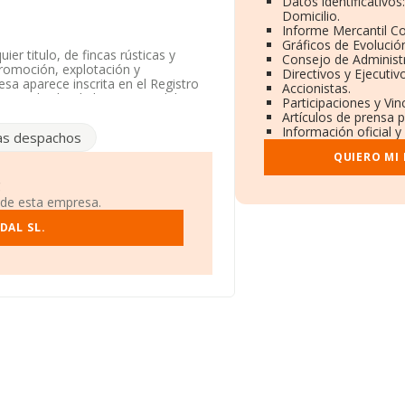
Datos identificativo
Domicilio.
Informe Mercantil C
Gráficos de Evolució
er titulo, de fincas rústicas y
Consejo de Administr
promoción, explotación y
Directivos y Ejecutiv
esa aparece inscrita en el Registro
Accionistas.
mo 'Alquiler de bienes inmobiliarios
Participaciones y Vi
en mercados exteriores.
Artículos de prensa 
Información oficial y
as despachos
éfono 914164104.
QUIERO MI
uentra en Calle Malcampo núm. 23,
!
 de esta empresa.
55 compañías, a nivel nacional la
promedio de facturación de 171 mil
DAL SL.
iva a la provincia de Madrid, en la
en 2007 han alcanzado los 9.891
 el ámbito sectorial, la antigüedad
las empresas es de 1.