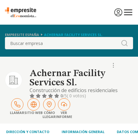
EMPRESITE ESPAÑA
ACHERNAR FACILITY SERVICES SL.
Buscar
Achernar Facility
Services Sl.
Construcción de edificios residenciales
0
/5
( 0 votos)
LLAMAR
SITIO WEB
CÓMO
VER
LLEGAR
INFORME
DIRECCIÓN Y CONTACTO
INFORMACIÓN GENERAL
DATOS COM