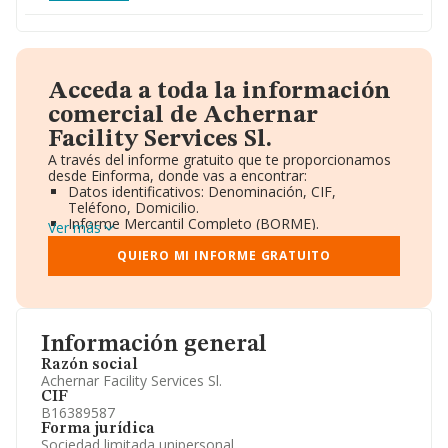
Acceda a toda la información
comercial de Achernar
Facility Services Sl.
A través del informe gratuito que te proporcionamos
desde Einforma, donde vas a encontrar:
Datos identificativos: Denominación, CIF,
Teléfono, Domicilio.
Informe Mercantil Completo (BORME).
Ver más
Gráficos de Evolución Ventas y Empleados.
Consejo de Administración y Administradores.
QUIERO MI INFORME GRATUITO
Directivos y Ejecutivos.
Accionistas.
Participaciones y Vinculaciones en otras empresas.
Artículos de prensa publicados sobre la empresa.
Información oficial y registral complementaria.
Información general
Razón social
Achernar Facility Services Sl.
CIF
B16389587
Forma jurídica
Sociedad limitada unipersonal