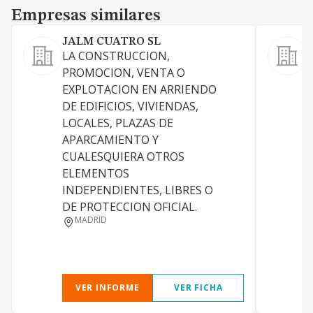
Empresas similares
Empresas similares
JALM CUATRO SL
M
LA CONSTRUCCION,
L
PROMOCION, VENTA O
EXPLOTACION EN ARRIENDO
R
DE EDIFICIOS, VIVIENDAS,
LOCALES, PLAZAS DE
I
APARCAMIENTO Y
CUALESQUIERA OTROS
D
ELEMENTOS
INDEPENDIENTES, LIBRES O
DE PROTECCION OFICIAL.
MADRID
VER INFORME
VER FICHA