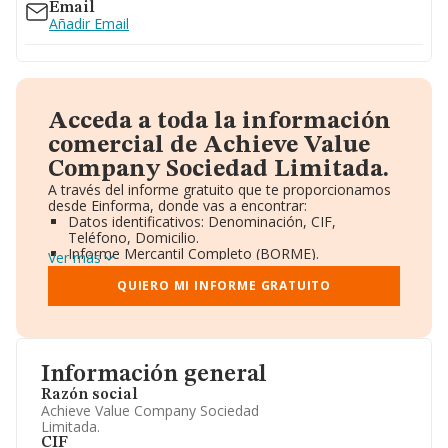
Email
Añadir Email
Acceda a toda la información
comercial de Achieve Value
Company Sociedad Limitada.
A través del informe gratuito que te proporcionamos
desde Einforma, donde vas a encontrar:
Datos identificativos: Denominación, CIF,
Teléfono, Domicilio.
Informe Mercantil Completo (BORME).
Ver más
Gráficos de Evolución Ventas y Empleados.
Consejo de Administración y Administradores.
QUIERO MI INFORME GRATUITO
Directivos y Ejecutivos.
Accionistas.
Participaciones y Vinculaciones en otras empresas.
Artículos de prensa publicados sobre la empresa.
Información oficial y registral complementaria.
Información general
Razón social
Achieve Value Company Sociedad
Limitada.
CIF