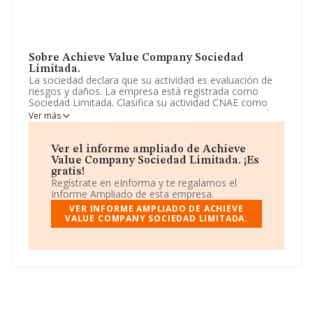
Sobre Achieve Value Company Sociedad
Limitada.
La sociedad declara que su actividad es evaluación de
riesgos y daños. La empresa está registrada como
Sociedad Limitada. Clasifica su actividad CNAE como
'Evaluación de riesgos y daños', código 6621. No realiza
Ver más
actividad de importación y/o exportación.
La empresa española
Achieve Value Company
Ver el informe ampliado de Achieve
Sociedad Limitada
, con número de identificación fiscal
Value Company Sociedad Limitada. ¡Es
B21769005, está situada en Avenida Dinamarca núm.
gratis!
33 A Esc Bj, (41012), Sevilla, Andalucía.
Regístrate en eInforma y te regalamos el
Informe Ampliado de esta empresa.
En base a la información de la que dispone INFORMA
VER INFORME AMPLIADO DE ACHIEVE
sobre 2.685 compañías, en el ámbito nacional la
VALUE COMPANY SOCIEDAD LIMITADA.
facturación alcanza la cifra de 373 millones de euros y
se estima que el promedio de la facturación entre todas
las empresas es de 139 mil euros. En relación con la
información de la provincia de Sevilla, en la base de
datos de INFORMA aparecen 124 empresas, cuyas
ventas han alcanzado los 6 millones de euros.
Finalmente, para completar los datos de sector la
media de empleados de las empresas es de 2; la