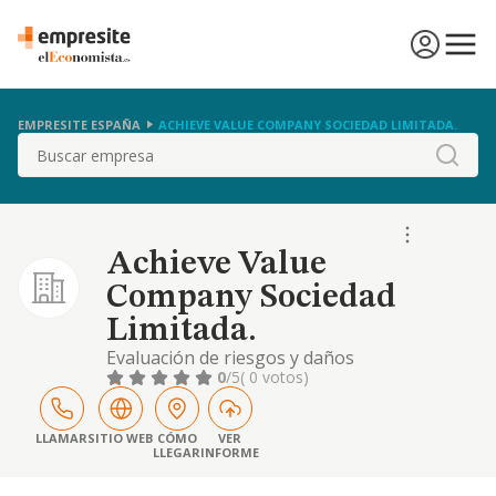
EMPRESITE ESPAÑA
ACHIEVE VALUE COMPANY SOCIEDAD LIMITADA.
Buscar
Achieve Value
Company Sociedad
Limitada.
Evaluación de riesgos y daños
0
/5
( 0 votos)
LLAMAR
SITIO WEB
CÓMO
VER
LLEGAR
INFORME