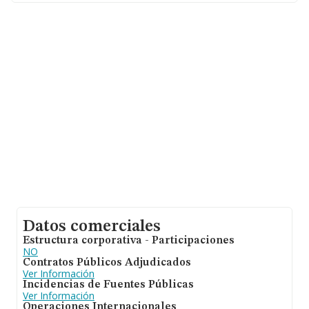
En base a la información de la que dispone INFORMA
sobre 21.791 compañías, la facturación en el ámbito
nacional alcanza los 102.271 millones de euros y el
promedio de la facturación de ventas entre todas las
compañías asciende a los 4 millones de euros. En
relación con la información de la provincia de Madrid, en
la base de datos de INFORMA aparecen 3261
empresas, cuyas ventas han alcanzado los 26.116
millones de euros. Como información adicional de
interés, la media de empleados es de 19; la antigüedad
alcanza los 13 años desde la constitución.
Datos comerciales
Estructura corporativa - Participaciones
NO
Contratos Públicos Adjudicados
Ver Información
Incidencias de Fuentes Públicas
Ver Información
Operaciones Internacionales