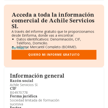
Acceda a toda la información
comercial de Achile Servicios
Sl.
A través del informe gratuito que te proporcionamos
desde Einforma, donde vas a encontrar:
Datos identificativos: Denominación, CIF,
Teléfono, Domicilio.
Informe Mercantil Completo (BORME).
Ver más
Gráficos de Evolución Ventas y Empleados.
Consejo de Administración y Administradores.
QUIERO MI INFORME GRATUITO
Directivos y Ejecutivos.
Accionistas.
Participaciones y Vinculaciones en otras empresas.
Artículos de prensa publicados sobre la empresa.
Información oficial y registral complementaria.
Información general
Razón social
Achile Servicios Sl.
CIF
B04970778
Forma jurídica
Sociedad limitada de formación
sucesiva