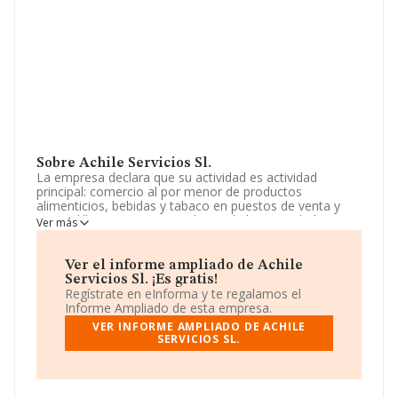
Sobre Achile Servicios Sl.
La empresa declara que su actividad es actividad
principal: comercio al por menor de productos
alimenticios, bebidas y tabaco en puestos de venta y
mercadillos. cnae 4781. si alguna de las actividades
Ver más
elegidas fuera de carácter profesional, la sociedad la
ejercerá como mera intermediadora entre el profesional
prestador del servicio y el. La empresa aparece inscrita
Ver el informe ampliado de Achile
en el Registro Mercantil como Sociedad Limitada. Tiene
Servicios Sl. ¡Es gratis!
CNAE: 4711 - 'Comercio al por menor no especializado
Regístrate en eInforma y te regalamos el
con predominio de productos alimenticios, bebidas y
Informe Ampliado de esta empresa.
tabaco'. No realiza actividad de importación y/o
VER INFORME AMPLIADO DE ACHILE
exportación.
SERVICIOS SL.
La sociedad española
Achile Servicios S.L
, con NIF
B04970778, está situada en Calle Granados núm. 2 Loc,
(28806), Alcalá De Henares, Madrid.