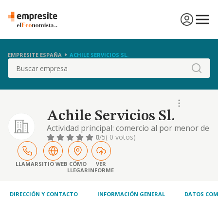
EMPRESITE ESPAÑA
ACHILE SERVICIOS SL.
Buscar
Achile Servicios Sl.
Actividad principal: comercio al por menor de
productos alimenticios, bebidas y tabaco en
0
/5
( 0 votos)
puestos de venta y mercadillos. cnae 4781. si
alguna de las actividades elegidas fuera de
carácter profesional, la sociedad la ejercerá
LLAMAR
SITIO WEB
CÓMO
VER
LLEGAR
INFORME
como mera intermediadora entre el
profesional prestador del servicio y el
DIRECCIÓN Y CONTACTO
INFORMACIÓN GENERAL
DATOS COM