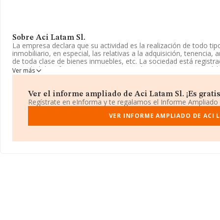
Sobre Aci Latam Sl.
La empresa declara que su actividad es la realización de todo tip
inmobiliario, en especial, las relativas a la adquisición, tenenci
de toda clase de bienes inmuebles, etc. La sociedad está regist
actividad de referencia CNAE corresponde a '%cnae%', cuyo Códi
Ver más
actividad en mercados exteriores.
La empresa
Aci Latam S.L
, con número de identificación fiscal
Ver el informe ampliado de Aci Latam Sl. ¡Es gratis
Filadors núm. 35 P. 5 Pta. 5, (08208), Sabadell, en Barcelona, Cat
Regístrate en eInforma y te regalamos el Informe Ampliado
En relación con el sector y disponiendo de los datos de hasta 231
VER INFORME AMPLIADO DE ACI 
facturación asciende a 29.817 millones de euros y se calcula un 
euros entre todas las compañías. Con el fin de ampliar la informa
de empleados de las empresas es de 1; la media de antigüedad de