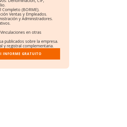
ivos: Denominación, CIF,
io.
il Completo (BORME).
ución Ventas y Empleados.
istración y Administradores.
tivos.
 Vinculaciones en otras
nsa publicados sobre la empresa.
al y registral complementaria.
I INFORME GRATUITO