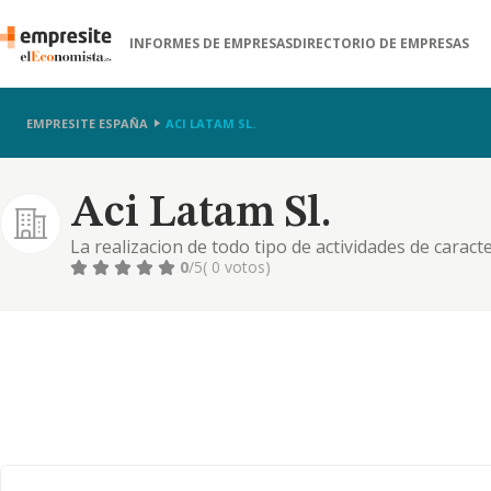
INFORMES DE EMPRESAS
DIRECTORIO DE EMPRESAS
EMPRESITE ESPAÑA
ACI LATAM SL.
Aci Latam Sl.
La realizacion de todo tipo de actividades de caracter
adquisicion, tenencia, arrendamiento, enajenacion,
0
/5
( 0 votos)