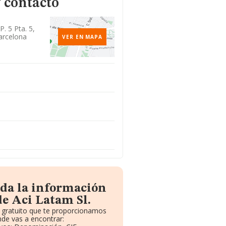
 contacto
P. 5 Pta. 5,
arcelona
VER EN MAPA
oda la información
de Aci Latam Sl.
e gratuito que te proporcionamos
de vas a encontrar: