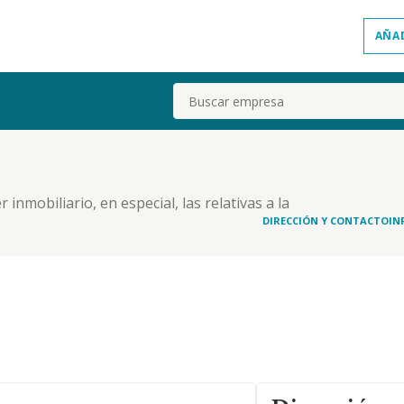
AÑA
Buscar
 inmobiliario, en especial, las relativas a la
 promocion, de toda clase de bienes inmuebles, etc
DIRECCIÓN Y CONTACTO
IN