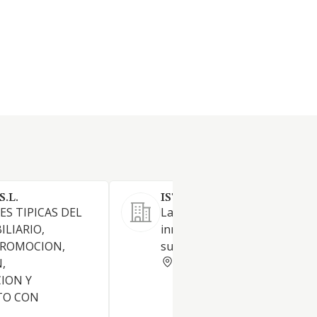
.L.
ISTE SL
ES TIPICAS DEL
La construcción y explotación
ILIARIO,
inmuebles urbanos con desti
PROMOCION,
su arriendo y venta.
BARCELONA
,
ION Y
TO CON