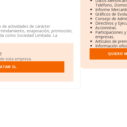
Datos identificat
Teléfono, Domicil
Informe Mercant
Gráficos de Evol
Consejo de Admin
Directivos y Ejecu
o de actividades de carácter
Accionistas.
a, arrendamiento, enajenación, promoción,
Participaciones y
rada como Sociedad Limitada. La
empresas.
go es 6812. La sociedad no tiene
Artículos de pre
Información ofici
 B66849175, se encuentra en Calle
QUIERO M
!
aluña.
 de esta empresa.
.218 empresas, a nivel nacional la
LATAM SL.
promedio de facturación de 128 mil
ción relativa a las compañías, la media
sde la constitución es de 20 años.