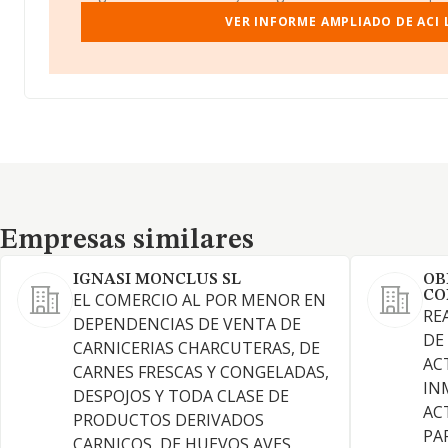
VER INFORME AMPLIADO DE ACI 
Empresas similares
Empresas similares
IGNASI MONCLUS SL
OB
CO
EL COMERCIO AL POR MENOR EN
RE
DEPENDENCIAS DE VENTA DE
DE
CARNICERIAS CHARCUTERAS, DE
AC
CARNES FRESCAS Y CONGELADAS,
IN
DESPOJOS Y TODA CLASE DE
AC
PRODUCTOS DERIVADOS
PA
CARNICOS, DE HUEVOS AVES,