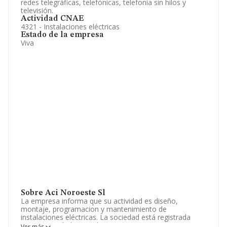
redes telegráficas, telefónicas, telefonía sin hilos y
televisión.
Actividad CNAE
4321 - Instalaciones eléctricas
Estado de la empresa
Viva
Sobre Aci Noroeste Sl
La empresa informa que su actividad es diseño,
montaje, programacion y mantenimiento de
instalaciones eléctricas. La sociedad está registrada
como Sociedad Limitada. Tiene CNAE: 4321 -
Ver más