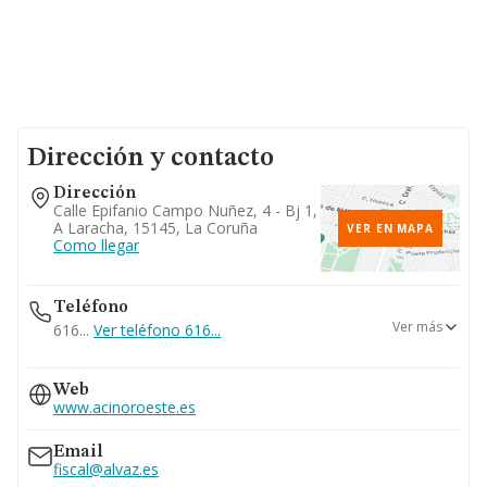
Dirección y contacto
Dirección
Calle Epifanio Campo Nuñez, 4 - Bj 1,
A Laracha, 15145, La Coruña
VER EN MAPA
Como llegar
Teléfono
Ver más
616...
Ver teléfono 616...
981606068
Web
981773343
www.acinoroeste.es
Email
fiscal@alvaz.es