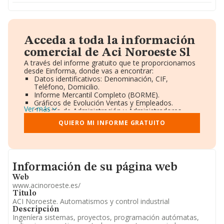
Acceda a toda la información
comercial de Aci Noroeste Sl
A través del informe gratuito que te proporcionamos
desde Einforma, donde vas a encontrar:
Datos identificativos: Denominación, CIF,
Teléfono, Domicilio.
Informe Mercantil Completo (BORME).
Gráficos de Evolución Ventas y Empleados.
Ver más
Consejo de Administración y Administradores.
Directivos y Ejecutivos.
QUIERO MI INFORME GRATUITO
Accionistas.
Participaciones y Vinculaciones en otras empresas.
Artículos de prensa publicados sobre la empresa.
Información oficial y registral complementaria.
Informacion de su página web
Información de su página web
Web
www.acinoroeste.es/
Titulo
ACI Noroeste. Automatismos y control industrial
Descripción
Ingeníera sistemas, proyectos, programación autómatas,