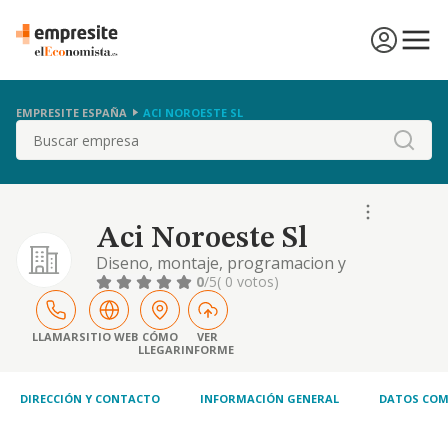
EMPRESITE ESPAÑA
ACI NOROESTE SL
Buscar
Aci Noroeste Sl
Diseno, montaje, programacion y
mantenimiento de instalaciones electricas.
0
/5
( 0 votos)
LLAMAR
SITIO WEB
CÓMO
VER
LLEGAR
INFORME
DIRECCIÓN Y CONTACTO
INFORMACIÓN GENERAL
DATOS COM