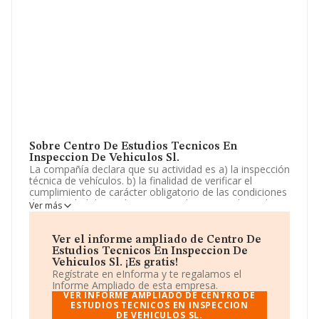
Sobre Centro De Estudios Tecnicos En
Inspeccion De Vehiculos Sl.
La compañía declara que su actividad es a) la inspección
técnica de vehículos. b) la finalidad de verificar el
cumplimiento de carácter obligatorio de las condiciones
de seguridad de productos e instalaciones industriales,
Ver más
establecidas por los reglamentos de seguridad
industrial, mediante actividades de certificación, ensayo,
inspección o. La sociedad está inscrita en el Registro
Ver el informe ampliado de Centro De
Mercantil como Sociedad Limitada. Tiene CNAE: 7120 -
Estudios Tecnicos En Inspeccion De
'Ensayos y análisis técnicos'. La sociedad no tiene
Vehiculos Sl. ¡Es gratis!
actividad en mercados exteriores.
Regístrate en eInforma y te regalamos el
Informe Ampliado de esta empresa.
La sociedad
Centro de Estudios Técnicos En
VER INFORME AMPLIADO DE CENTRO DE
Inspeccion de Vehiculos S.L
ESTUDIOS TECNICOS EN INSPECCION
, con CIF B86995750,
DE VEHICULOS SL.
tiene su domicilio social establecido en Calle Julian