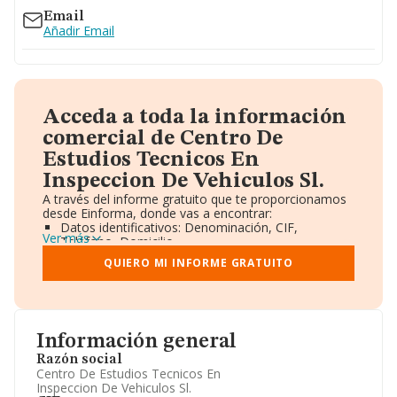
Email
Añadir Email
Acceda a toda la información
comercial de Centro De
Estudios Tecnicos En
Inspeccion De Vehiculos Sl.
A través del informe gratuito que te proporcionamos
desde Einforma, donde vas a encontrar:
Datos identificativos: Denominación, CIF,
Ver más
Teléfono, Domicilio.
Informe Mercantil Completo (BORME).
QUIERO MI INFORME GRATUITO
Gráficos de Evolución Ventas y Empleados.
Consejo de Administración y Administradores.
Directivos y Ejecutivos.
Accionistas.
Participaciones y Vinculaciones en otras empresas.
Información general
Artículos de prensa publicados sobre la empresa.
Información oficial y registral complementaria.
Razón social
Centro De Estudios Tecnicos En
Inspeccion De Vehiculos Sl.