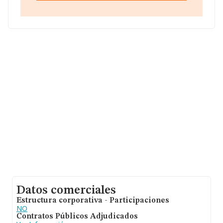
Romea núm. 3 Plt 7 Pta A, (28003), en el municipio de
Madrid, Madrid.
Con los datos a disposición de INFORMA sobre 7.174
empresas pertenecientes al sector, la facturación en el
ámbito nacional alcanza los 2.818 millones de euros y la
media entre todas las compañías es de 392 mil euros
de ventas. En cuanto a la información relativa a la
provincia de Madrid, en la base de datos INFORMA
constan 2032 empresas, cuyas ventas han obtenido los
1.061 millones de euros. Para aportar ulterior
información de interés en el ámbito sectorial, la
antigüedad desde la constitución es de 19 años. Los
empleados de media son 4.
Datos comerciales
Estructura corporativa - Participaciones
NO
Contratos Públicos Adjudicados