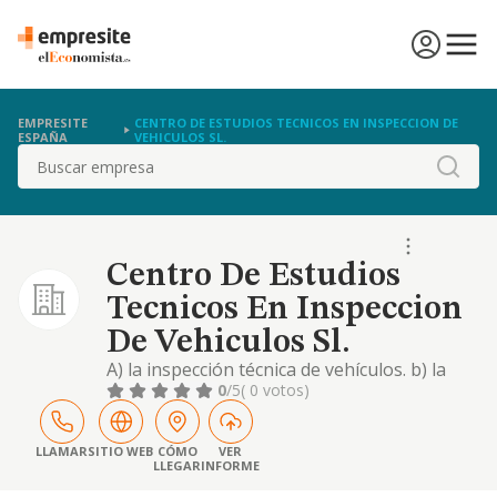
EMPRESITE
CENTRO DE ESTUDIOS TECNICOS EN INSPECCION DE
ESPAÑA
VEHICULOS SL.
Buscar
Centro De Estudios
Tecnicos En Inspeccion
De Vehiculos Sl.
A) la inspección técnica de vehículos. b) la
finalidad de verificar el cumplimiento de
0
/5
( 0 votos)
carácter obligatorio de las condiciones de
seguridad de productos e instalaciones
industriales, establecidas por los
LLAMAR
SITIO WEB
CÓMO
VER
LLEGAR
INFORME
reglamentos de seguridad industrial,
mediante actividades de certificación,