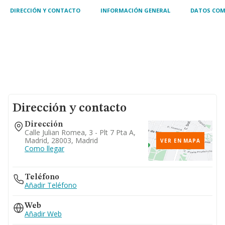
ensayo, inspección o
DIRECCIÓN Y CONTACTO
INFORMACIÓN GENERAL
DATOS COM
Dirección y contacto
Dirección
Calle Julian Romea, 3 - Plt 7 Pta A,
Madrid, 28003, Madrid
VER EN MAPA
Como llegar
Teléfono
Añadir Teléfono
Web
Añadir Web