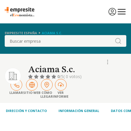
EMPRESITE ESPAÑA
ACIAMA S.C.
Buscar
Aciama S.c.
0
/5
( 0 votos)
LLAMAR
SITIO WEB
CÓMO
VER
LLEGAR
INFORME
DIRECCIÓN Y CONTACTO
INFORMACIÓN GENERAL
DATOS COM