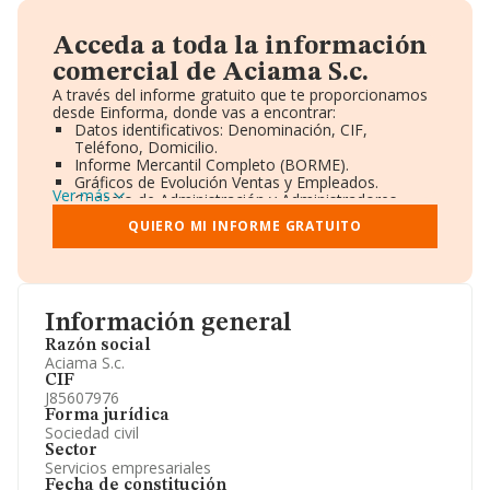
Acceda a toda la información
comercial de Aciama S.c.
A través del informe gratuito que te proporcionamos
desde Einforma, donde vas a encontrar:
Datos identificativos: Denominación, CIF,
Teléfono, Domicilio.
Informe Mercantil Completo (BORME).
Gráficos de Evolución Ventas y Empleados.
Ver más
Consejo de Administración y Administradores.
Directivos y Ejecutivos.
QUIERO MI INFORME GRATUITO
Accionistas.
Participaciones y Vinculaciones en otras empresas.
Artículos de prensa publicados sobre la empresa.
Información oficial y registral complementaria.
Información general
Razón social
Aciama S.c.
CIF
J85607976
Forma jurídica
Sociedad civil
Sector
Servicios empresariales
Fecha de constitución