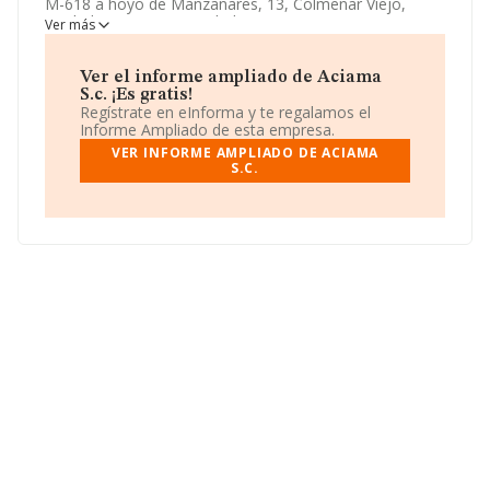
M-618 a hoyo de Manzanares, 13, Colmenar Viejo,
Madrid. Centra su actividad CNAE como 7120 - Ensayos
Ver más
y análisis técnicos. La empresa
Aciama S.c.
es
Sociedad civil.
Ver el informe ampliado de Aciama
S.c. ¡Es gratis!
Regístrate en eInforma y te regalamos el
Informe Ampliado de esta empresa.
VER INFORME AMPLIADO DE ACIAMA
S.C.