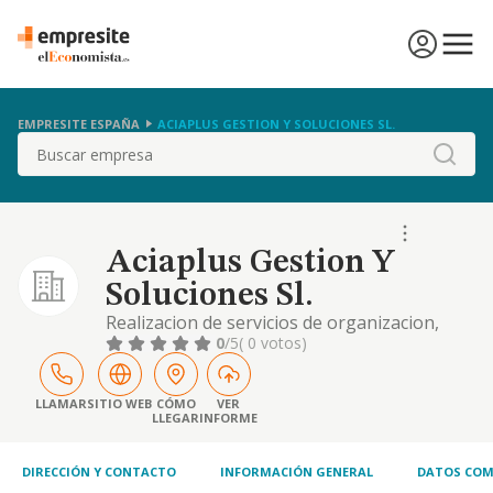
EMPRESITE ESPAÑA
ACIAPLUS GESTION Y SOLUCIONES SL.
Buscar
Aciaplus Gestion Y
Soluciones Sl.
Realizacion de servicios de organizacion,
inspeccion, formacion, evaluacionde la
0
/5
( 0 votos)
conformidad y gestion de proyectos de
empresas.
LLAMAR
SITIO WEB
CÓMO
VER
LLEGAR
INFORME
DIRECCIÓN Y CONTACTO
INFORMACIÓN GENERAL
DATOS COM