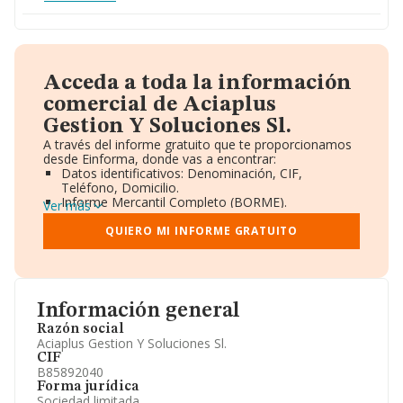
Acceda a toda la información
comercial de Aciaplus
Gestion Y Soluciones Sl.
A través del informe gratuito que te proporcionamos
desde Einforma, donde vas a encontrar:
Datos identificativos: Denominación, CIF,
Teléfono, Domicilio.
Informe Mercantil Completo (BORME).
Ver más
Gráficos de Evolución Ventas y Empleados.
Consejo de Administración y Administradores.
QUIERO MI INFORME GRATUITO
Directivos y Ejecutivos.
Accionistas.
Participaciones y Vinculaciones en otras empresas.
Artículos de prensa publicados sobre la empresa.
Información oficial y registral complementaria.
Información general
Razón social
Aciaplus Gestion Y Soluciones Sl.
CIF
B85892040
Forma jurídica
Sociedad limitada