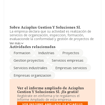
Sobre Aciaplus Gestion Y Soluciones Sl.
La empresa declara que su actividad es realización de
servicios de organización, inspeccion, formación,
evaluacionde la conformidad y gestión de proyectos de
empresas. La empresa aparece inscrita en el Registro
Ver más
Mercantil como Sociedad Limitada. Clasifica su actividad
Actividades relacionadas
CNAE como '%cnae%', código 7020. La empresa no
Formacion
Industrias
Proyectos
tiene actividad en mercados exteriores.
Gestion proyectos
Servicios empresas
La compañía
Aciaplus Gestión y Soluciones S.L
, con
CIF B85892040, se encuentra en Ronda Toledo núm. 8,
Servicios industriales
Empresas servicios
(28005), en el municipio de Madrid, Madrid.
Empresas organizacion
En relación con el sector y disponiendo de los datos de
hasta 72.271 empresas, la facturación en el ámbito
nacional alcanza los 15.184 millones de euros y se
estima que el promedio de la facturación entre todas
Ver el informe ampliado de Aciaplus
las empresas es de 210 mil euros. En cuanto a la
Gestion Y Soluciones Sl. ¡Es gratis!
información relativa a la provincia de Madrid, en la base
Regístrate en eInforma y te regalamos el
de datos INFORMA constan 24646 empresas, cuyas
Informe Ampliado de esta empresa.
ventas han obtenido los 8.058 millones de euros. Con el
VER INFORME AMPLIADO DE ACIAPLUS