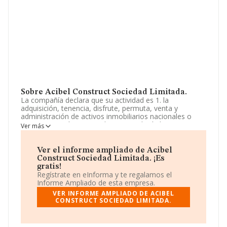
Sobre Acibel Construct Sociedad Limitada.
La compañía declara que su actividad es 1. la
adquisición, tenencia, disfrute, permuta, venta y
administración de activos inmobiliarios nacionales o
extranjeros así como cualquier tipo de títulos o
Ver más
derechos. 2. la compraventa y arrendamiento de todo
tipo de bienes inmuebles, así como la construcción,
promoción, rehabilitación, urbaniza. La empresa
Ver el informe ampliado de Acibel
aparece inscrita en el Registro Mercantil como Sociedad
Construct Sociedad Limitada. ¡Es
Limitada. La actividad de referencia CNAE corresponde
gratis!
a 'Compraventa de bienes inmobiliarios por cuenta
Regístrate en eInforma y te regalamos el
propia', cuyo Código es 6811. La sociedad no tiene
Informe Ampliado de esta empresa.
actividad en mercados exteriores.
VER INFORME AMPLIADO DE ACIBEL
CONSTRUCT SOCIEDAD LIMITADA.
La compañía
Acibel Construct Sociedad Limitada
,
B44904738, está situada en Calle Poeta Querol núm. 5
1 2, (46002), en el municipio de Valencia, Comunidad