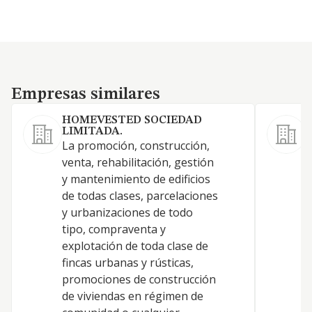
Empresas similares
Empresas similares
HOMEVESTED SOCIEDAD
LIMITADA.
La promoción, construcción,
-
venta, rehabilitación, gestión
i
y mantenimiento de edificios
d
de todas clases, parcelaciones
l
y urbanizaciones de todo
s
tipo, compraventa y
c
explotación de toda clase de
r
fincas urbanas y rústicas,
a
promociones de construcción
y
de viviendas en régimen de
c