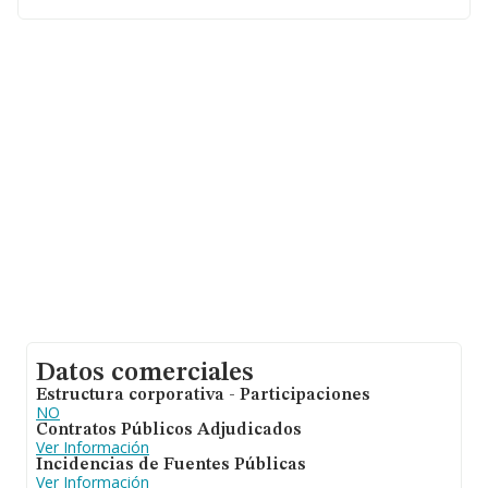
Valenciana.
En relación con el sector y disponiendo de los datos de
hasta 67.992 empresas, la facturación en el ámbito
nacional alcanza los 7.139 millones de euros y se calcula
un promedio de facturación de 105 mil euros entre
todas las compañías. En relación con la información de
la provincia de Valencia, en la base de datos INFORMA
constan 3956 empresas, con ventas de 171 millones de
euros. Como información adicional de interés, la media
de empleados de las empresas es de 1; la antigüedad
alcanza los 13 años desde la constitución.
Datos comerciales
Estructura corporativa - Participaciones
NO
Contratos Públicos Adjudicados
Ver Información
Incidencias de Fuentes Públicas
Ver Información