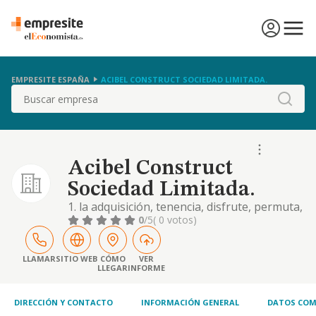
EMPRESITE ESPAÑA
ACIBEL CONSTRUCT SOCIEDAD LIMITADA.
Buscar
Acibel Construct
Sociedad Limitada.
1. la adquisición, tenencia, disfrute, permuta,
venta y administración de activos
0
/5
( 0 votos)
inmobiliarios nacionales o extranjeros así
como cualquier tipo de títulos o derechos. 2.
la compraventa y arrendamiento de todo
LLAMAR
SITIO WEB
CÓMO
VER
LLEGAR
INFORME
tipo de bienes inmuebles, así como la
construcción, promoción, rehabilitación,
urbaniza
DIRECCIÓN Y CONTACTO
INFORMACIÓN GENERAL
DATOS COM