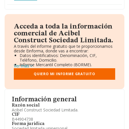
Acceda a toda la información
comercial de Acibel
Construct Sociedad Limitada.
A través del informe gratuito que te proporcionamos
desde Einforma, donde vas a encontrar:
Datos identificativos: Denominación, CIF,
Teléfono, Domicilio.
Informe Mercantil Completo (BORME).
Ver más
Gráficos de Evolución Ventas y Empleados.
Consejo de Administración y Administradores.
QUIERO MI INFORME GRATUITO
Directivos y Ejecutivos.
Accionistas.
Participaciones y Vinculaciones en otras empresas.
Artículos de prensa publicados sobre la empresa.
Información oficial y registral complementaria.
Información general
Razón social
Acibel Construct Sociedad Limitada.
CIF
B44904738
Forma jurídica
Sociedad limitada unipersonal