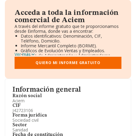
Acceda a toda la información
comercial de Aciem
A través del informe gratuito que te proporcionamos
desde Einforma, donde vas a encontrar:
Datos identificativos: Denominación, CIF,
Teléfono, Domicilio.
Informe Mercantil Completo (BORME).
Gráficos de Evolución Ventas y Empleados.
Ver más
Consejo de Administración y Administradores.
Directivos y Ejecutivos.
QUIERO MI INFORME GRATUITO
Accionistas.
Participaciones y Vinculaciones en otras empresas.
Artículos de prensa publicados sobre la empresa.
Información oficial y registral complementaria.
Información general
Razón social
Aciem
CIF
J42723106
Forma jurídica
Sociedad civil
Sector
Sanidad
Fecha de constitución