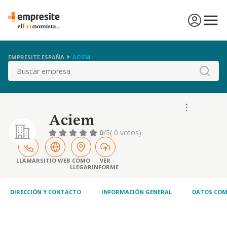
EMPRESITE ESPAÑA
ACIEM
Buscar
Aciem
0
/5
( 0 votos)
LLAMAR
SITIO WEB
CÓMO
VER
LLEGAR
INFORME
DIRECCIÓN Y CONTACTO
INFORMACIÓN GENERAL
DATOS COM