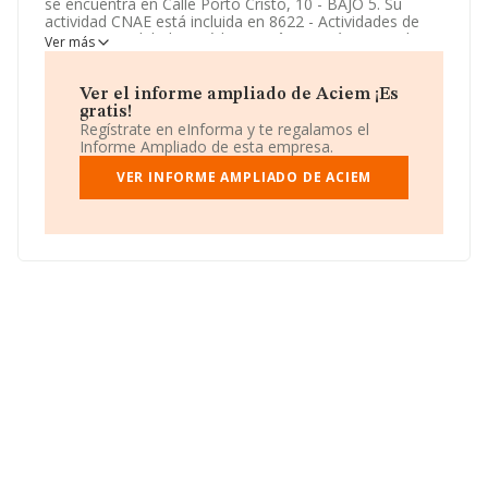
se encuentra en Calle Porto Cristo, 10 - BAJO 5. Su
actividad CNAE está incluida en 8622 - Actividades de
otras especialidades médicas.
Aciem
está registrada
Ver más
como Sociedad civil.
Ver el informe ampliado de Aciem ¡Es
gratis!
Regístrate en eInforma y te regalamos el
Informe Ampliado de esta empresa.
VER INFORME AMPLIADO DE ACIEM