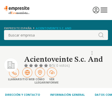
EMPRESITE ESPAÑA
ACIENTOVEINTE S.C. AND
Buscar
Acientoveinte S.c. And
0
/5
( 0 votos)
LLAMAR
SITIO WEB
CÓMO
VER
LLEGAR
INFORME
DIRECCIÓN Y CONTACTO
INFORMACIÓN GENERAL
DATOS COM