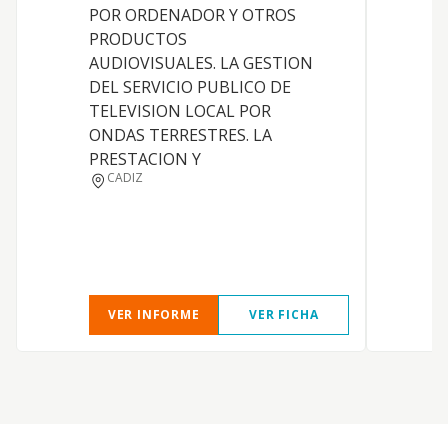
D
POR ORDENADOR Y OTROS
I
PRODUCTOS
A
AUDIOVISUALES. LA GESTION
I
DEL SERVICIO PUBLICO DE
t
TELEVISION LOCAL POR
h
ONDAS TERRESTRES. LA
P
PRESTACION Y
A
CADIZ
VER INFORME
VER FICHA