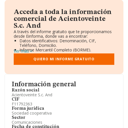
Acceda a toda la información
comercial de Acientoveinte
S.c. And
A través del informe gratuito que te proporcionamos
desde Einforma, donde vas a encontrar:
Datos identificativos: Denominación, CIF,
Teléfono, Domicilio.
Informe Mercantil Completo (BORME).
Ver más
Gráficos de Evolución Ventas y Empleados.
Consejo de Administración y Administradores.
QUIERO MI INFORME GRATUITO
Directivos y Ejecutivos.
Accionistas.
Participaciones y Vinculaciones en otras empresas.
Artículos de prensa publicados sobre la empresa.
Información oficial y registral complementaria.
Información general
Razón social
Acientoveinte S.c. And
CIF
F11792363
Forma jurídica
Sociedad cooperativa
Sector
Comunicaciones
Fecha de constitución