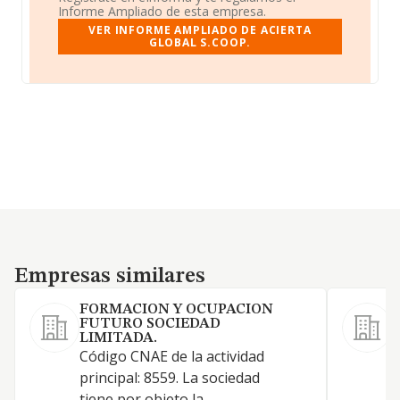
Informe Ampliado de esta empresa.
VER INFORME AMPLIADO DE ACIERTA
GLOBAL S.COOP.
Empresas similares
Empresas similares
FORMACION Y OCUPACION
FUTURO SOCIEDAD
LIMITADA.
L
Código CNAE de la actividad
r
principal: 8559. La sociedad
r
tiene por objeto la