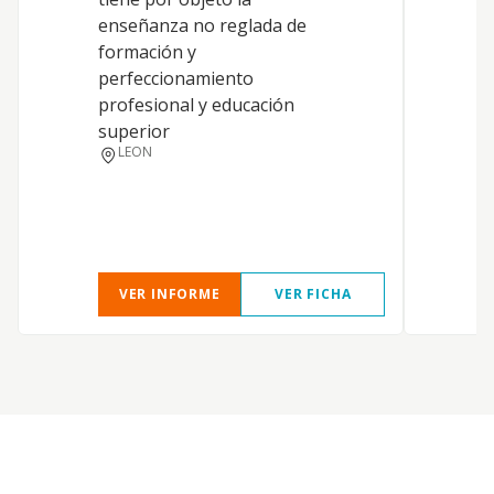
d
enseñanza no reglada de
c
formación y
m
perfeccionamiento
c
profesional y educación
l
superior
c
LEON
e
c
VER INFORME
VER FICHA