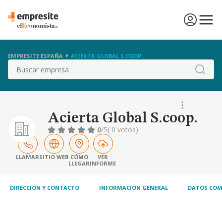
EMPRESITE ESPAÑA
ACIERTA GLOBAL S.COOP.
Buscar
Acierta Global S.coop.
0
/5
( 0 votos)
LLAMAR
SITIO WEB
CÓMO
VER
LLEGAR
INFORME
DIRECCIÓN Y CONTACTO
INFORMACIÓN GENERAL
DATOS COM