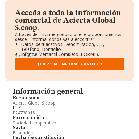
Acceda a toda la información
comercial de Acierta Global
S.coop.
A través del informe gratuito que te proporcionamos
desde Einforma, donde vas a encontrar:
Datos identificativos: Denominación, CIF,
Teléfono, Domicilio.
Informe Mercantil Completo (BORME).
Ver más
Gráficos de Evolución Ventas y Empleados.
Consejo de Administración y Administradores.
QUIERO MI INFORME GRATUITO
Directivos y Ejecutivos.
Accionistas.
Participaciones y Vinculaciones en otras empresas.
Artículos de prensa publicados sobre la empresa.
Información oficial y registral complementaria.
Información general
Razón social
Acierta Global S.coop.
CIF
F24738015
Forma jurídica
Sociedad cooperativa
Sector
Educación
Fecha de constitución