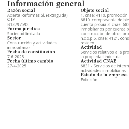
Información general
Razón social
Objeto social
Acierta Reformas Sl. (extinguida)
1. cnae: 4110. promoción i
6810. compraventa de bie
CIF
B13797592
cuenta propia 3. cnae: 682
inmobiliarios por cuenta p
Forma jurídica
Sociedad limitada
construcción de otros proy
n.c.o.p 5. cnae: 4121. cons
Sector
Construcción y actividades
residen
inmobiliarias
Actividad
Servicios relativos a la pr
Fecha de constitución
7-6-2023
la propiedad industrial
Fecha último cambio
Actividad CNAE
27-4-2025
6831 - Servicios de inter
actividades inmobiliarias
Estado de la empresa
Extinción