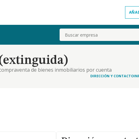
AÑA
Buscar
 (extinguida)
. compraventa de bienes inmobiliarios por cuenta
os por cuenta propia 4. cnae: 4299: construcción de
DIRECCIÓN Y CONTACTO
IN
121. construcción de edificios residen