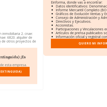
Einforma, donde vas a encontrar:
Datos identificativos: Denominaci
Informe Mercantil Completo (B
Gráficos de Evolución Ventas y 
Consejo de Administración y Adm
Directivos y Ejecutivos.
Accionistas.
Participaciones y Vinculaciones 
Artículos de prensa publicados s
 inmobiliaria 2. cnae:
Información oficial y registral c
ae: 6820. alquiler de
ón de otros proyectos de
QUIERO MI INFO
siden. La empresa es una
a 'Agentes de la
e actividad en
xtinguida) ¡Es
F B13797592, se
 de esta empresa.
rid, Madrid.
(EXTINGUIDA)
22 compañías, la
uros y el promedio de la
79 mil euros. Respecto a
e de datos INFORMA
llones de euros. Por
 la empresa, la media de
stitución.