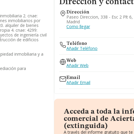
Dirección y contac
Dirección
nmobiliaria 2. cnae:
Paseo Direccion, 338 - Esc 2 Plt 6
nes inmobiliarios por
Madrid
0. alquiler de bienes
Como llegar
ropia 4. cnae: 4299:
ectos de ingeniería civil
trucción de edificios
Teléfono
Añadir Teléfono
opiedad inmobiliaria y a
Web
Añadir Web
mediación para
Email
Añadir Email
Acceda a toda la in
comercial de Aciert
(extinguida)
A través del informe gratuito que 