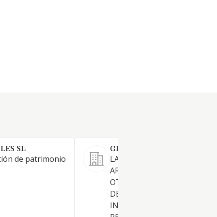
LES SL
GESTINBOR MADRID SL
ión de patrimonio
LA COMPRA VENTA,
ARRENDAMIENTO Y CUALQU
OTRA FORMA DE EXPLOTAC
DE TODA CLASE DE BIENES
INMUEBLES. LA IMPORTACIO