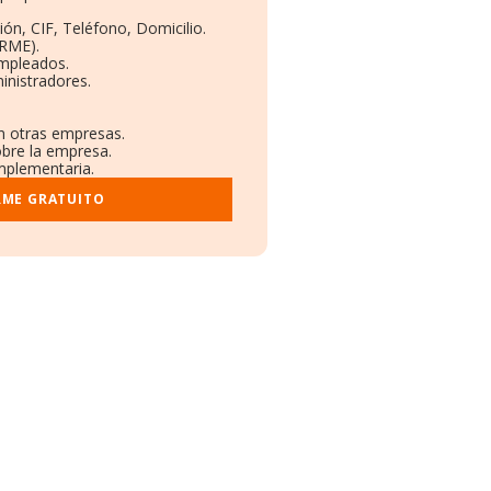
ón, CIF, Teléfono, Domicilio.
ORME).
Empleados.
inistradores.
en otras empresas.
obre la empresa.
omplementaria.
RME GRATUITO