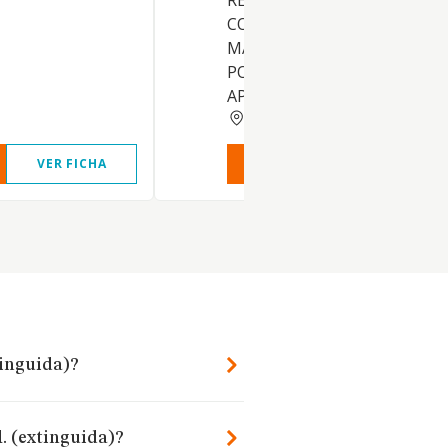
REPRESENTACION,
COMERCIALIZACION, VENTA,
MANTENIMIENTO Y SERVICI
POSTVENTA DE EQUIPOS,
APARATOS Y C
MADRID
VER FICHA
VER INFORME
VER FIC
tinguida)?
l. (extinguida)?