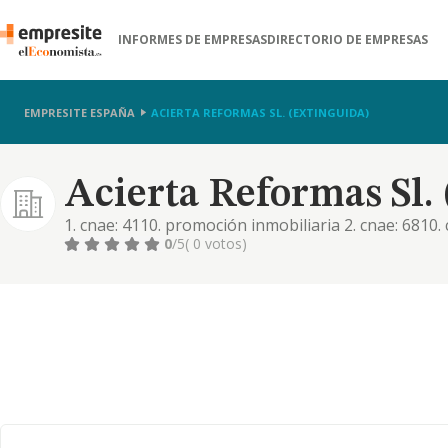
INFORMES DE EMPRESAS
DIRECTORIO DE EMPRESAS
EMPRESITE ESPAÑA
ACIERTA REFORMAS SL. (EXTINGUIDA)
Acierta Reformas Sl.
1. cnae: 4110. promoción inmobiliaria 2. cnae: 6810
propia 3. cnae: 6820. alquiler de bienes inmobiliari
0
/5
( 0 votos)
otros proyectos de ingeniería civil n.c.o.p 5. cnae: 4