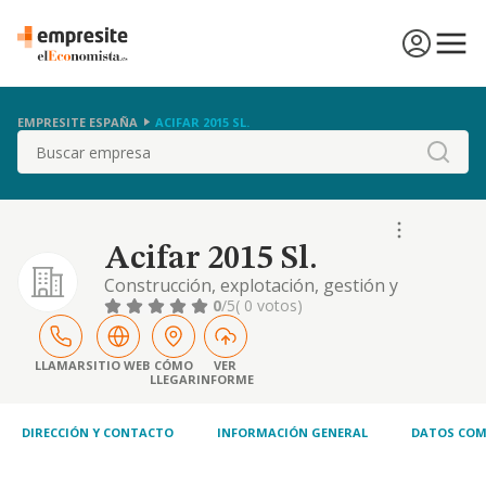
EMPRESITE ESPAÑA
ACIFAR 2015 SL.
Buscar
Acifar 2015 Sl.
Construcción, explotación, gestión y
comercialización de todo tipo de
0
/5
( 0 votos)
establecimientos dedicados a las actividades
deportivas, gimnasios, balnearios urbanos,
hostelería, restaurantes, salas de fiestas,
LLAMAR
SITIO WEB
CÓMO
VER
LLEGAR
INFORME
discotecas, pub, parques de atracciones y
zoos. la realización de masajes terapéuticos
DIRECCIÓN Y CONTACTO
INFORMACIÓN GENERAL
DATOS COM