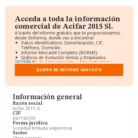
Acceda a toda la información
comercial de Acifar 2015 Sl.
A través del informe gratuito que te proporcionamos
desde Einforma, donde vas a encontrar:
Datos identificativos: Denominación, CIF,
Teléfono, Domicilio.
Informe Mercantil Completo (BORME).
Gráficos de Evolución Ventas y Empleados.
Ver más
Consejo de Administración y Administradores.
Directivos y Ejecutivos.
QUIERO MI INFORME GRATUITO
Accionistas.
Participaciones y Vinculaciones en otras empresas.
Artículos de prensa publicados sobre la empresa.
Información oficial y registral complementaria.
Información general
Razón social
Acifar 2015 Sl.
CIF
B87196705
Forma jurídica
Sociedad limitada unipersonal
Sector
Otros servicios