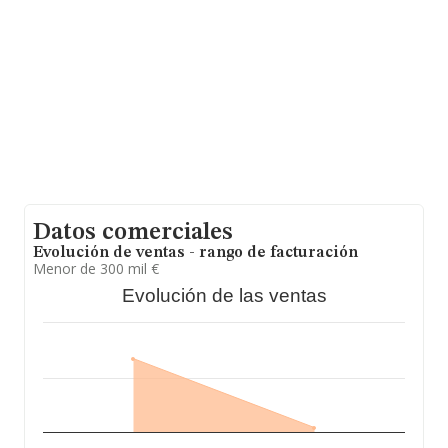
la base de datos INFORMA constan 1090 empresas,
con ventas en el año 2019 de 182 millones de euros.
Para aportar ulterior información de interés en el
ámbito sectorial, los empleados de media son 3. La
antigüedad desde la constitución es de 9 años.
Datos comerciales
Evolución de ventas - rango de facturación
Menor de 300 mil €
Evolución de las ventas