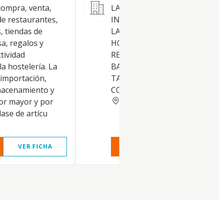
compra, venta,
LA ACTIVIDADES PROPIAS DE
e restaurantes,
INDUSTRIA DE HOSTELERIA 
s, tiendas de
LA EXPLOTACION DE HOTELE
a, regalos y
HOSTALES, FONDAS, ALBERG
ctividad
RESTAURANTES, CAFETERIAS
la hostelería. La
BARES, DISCOTECAS Y SIMIL
 importación,
TANTO EN LOCALES PROPIO
macenamiento y
COMO AJENOS. LAS ACTIVID
NAVARRA
por mayor y por
ase de artícu
VER FICHA
VER INFORME
VER FIC