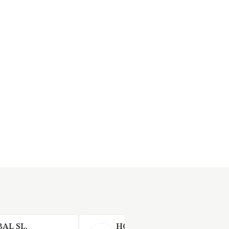
AL SL.
HOSTELERA ROSER S.L.