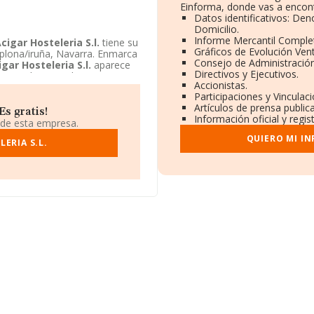
Einforma, donde vas a encont
Datos identificativos: De
Domicilio.
Informe Mercantil Compl
cigar Hosteleria S.l.
tiene su
Gráficos de Evolución Ven
mplona/iruña, Navarra. Enmarca
Consejo de Administración
igar Hosteleria S.l.
aparece
Directivos y Ejecutivos.
Menor de 300 mil €.
Accionistas.
Participaciones y Vincula
Artículos de prensa publi
Es gratis!
Información oficial y regi
 de esta empresa.
QUIERO MI I
ERIA S.L.