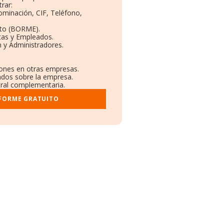
rar:
nominación, CIF, Teléfono,
eto (BORME).
tas y Empleados.
 y Administradores.
ciones en otras empresas.
cados sobre la empresa.
stral complementaria.
NFORME GRATUITO