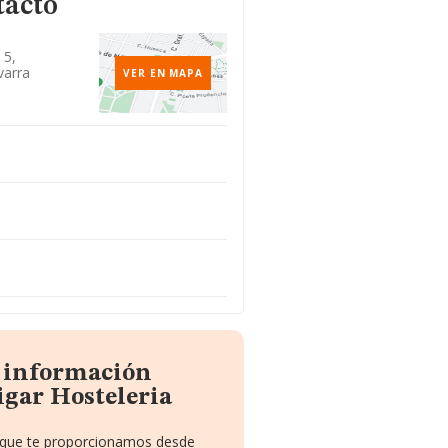
tacto
 5,
varra
VER EN MAPA
a información
igar Hosteleria
o que te proporcionamos desde