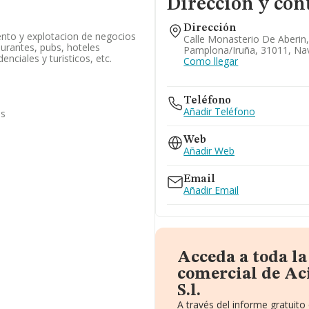
Dirección y con
Dirección
nto y explotacion de negocios
Calle Monasterio De Aberin,
aurantes, pubs, hoteles
Pamplona/iruña, 31011, Na
enciales y turisticos, etc.
Como llegar
Teléfono
Añadir Teléfono
as
Web
Añadir Web
Email
Añadir Email
Acceda a toda l
comercial de Ac
S.l.
A través del informe gratuit