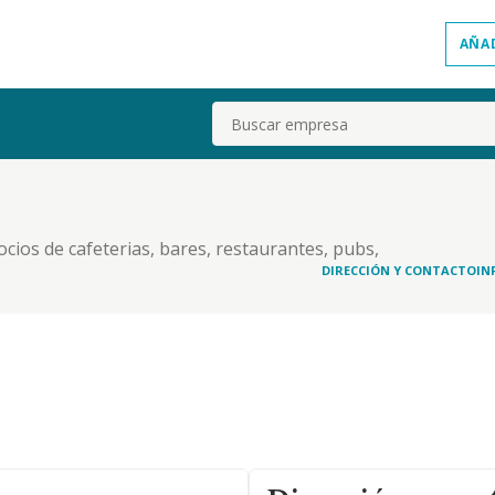
AÑA
Buscar
ios de cafeterias, bares, restaurantes, pubs,
os, etc. actividades inmobiliarias.
DIRECCIÓN Y CONTACTO
IN