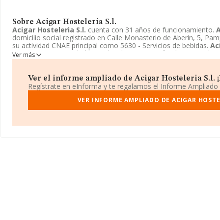
Sobre Acigar Hosteleria S.l.
Acigar Hosteleria S.l.
cuenta con 31 años de funcionamiento.
A
domicilio social registrado en Calle Monasterio de Aberin, 5, Pa
su actividad CNAE principal como 5630 - Servicios de bebidas.
Ac
inscrita como Sociedad limitada. Alcanza una cifra de ventas de 
Ver más
Ver el informe ampliado de Acigar Hosteleria S.l. ¡
Regístrate en eInforma y te regalamos el Informe Ampliado
VER INFORME AMPLIADO DE ACIGAR HOSTEL