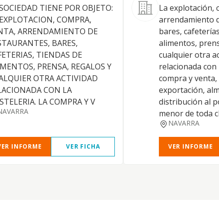
 SOCIEDAD TIENE POR OBJETO:
La explotación, 
 EXPLOTACION, COMPRA,
arrendamiento d
NTA, ARRENDAMIENTO DE
bares, cafetería
STAURANTES, BARES,
alimentos, prens
FETERIAS, TIENDAS DE
cualquier otra a
IMENTOS, PRENSA, REGALOS Y
relacionada con 
ALQUIER OTRA ACTIVIDAD
compra y venta,
LACIONADA CON LA
exportación, al
STELERIA. LA COMPRA Y V
distribución al 
NAVARRA
menor de toda cl
NAVARRA
VER INFORME
VER FICHA
VER INFORME