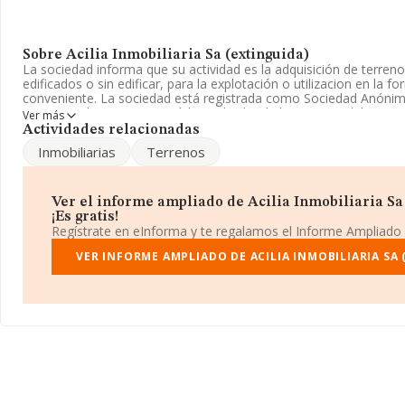
Sobre Acilia Inmobiliaria Sa (extinguida)
La sociedad informa que su actividad es la adquisición de terren
edificados o sin edificar, para la explotación o utilizacion en la 
conveniente. La sociedad está registrada como Sociedad Anóni
corresponde a 6820 con código 'Alquiler de bienes inmobiliarios p
Ver más
empresa no tiene actividad en mercados exteriores.
Actividades relacionadas
Inmobiliarias
Terrenos
Para ponerse en contacto con sus oficinas, la empresa facilita e
915281081.
La empresa
Acilia Inmobiliaria S.A (extinguida)
, con CIF A84
Ver el informe ampliado de Acilia Inmobiliaria Sa
en Calle Argensola núm. 16 Plt Bj, (28004), en el municipio de Ma
¡Es gratis!
Regístrate en eInforma y te regalamos el Informe Ampliado
Con los datos a disposición de INFORMA sobre 132.555 empresas
sector, a nivel nacional la facturación asciende a 22.737 millones
VER INFORME AMPLIADO DE ACILIA INMOBILIARIA SA 
un promedio de facturación de 171 mil euros entre todas las co
cuenta la información sobre Madrid, en la base de datos de I
empresas, con ventas en 2012 de hasta 9.891 millones de euros
adicional de interés, la media de antigüedad desde la constitució
media de empleados de las empresas es de 1.