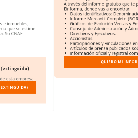
A través del informe gratuito que t
Einforma, donde vas a encontrar:
Datos identificativos: Denominaci
Informe Mercantil Completo (BO
os e inmuebles,
Gráficos de Evolución Ventas y E
forma que se estime
Consejo de Administración y Admi
ma. Su CNAE
Directivos y Ejecutivos.
or cuenta propia'. La
Accionistas.
Participaciones y Vinculaciones e
Artículos de prensa publicados so
l número de teléfono
Información oficial y registral co
QUIERO MI INFO
492883, se encuentra
 (extinguida)
drid, Madrid.
 de esta empresa.
 pertenecientes al
 de euros y se calcula
(EXTINGUIDA)
mpañías. Teniendo en
NFORMA aparecen 28640
. Como información
n es de 24 años. La