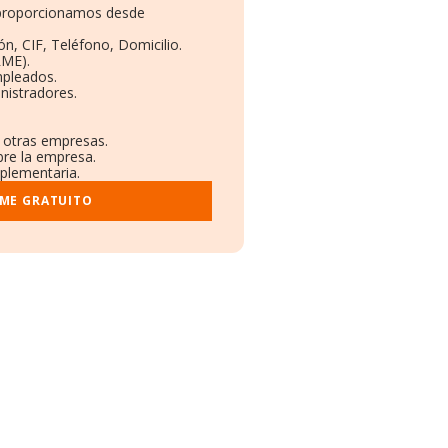
e proporcionamos desde
ón, CIF, Teléfono, Domicilio.
RME).
mpleados.
nistradores.
n otras empresas.
bre la empresa.
mplementaria.
RME GRATUITO