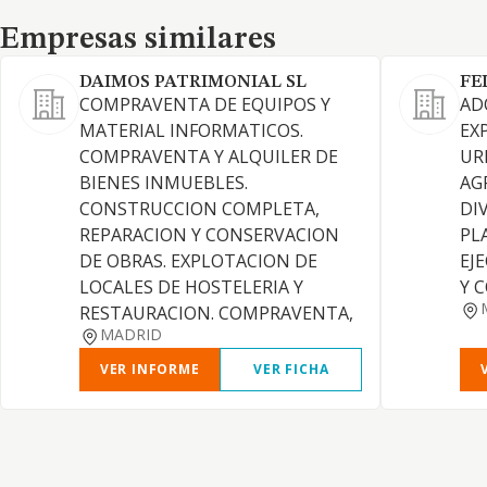
Empresas similares
Empresas similares
DAIMOS PATRIMONIAL SL
FE
COMPRAVENTA DE EQUIPOS Y
AD
MATERIAL INFORMATICOS.
EX
COMPRAVENTA Y ALQUILER DE
UR
BIENES INMUEBLES.
AG
CONSTRUCCION COMPLETA,
DI
REPARACION Y CONSERVACION
PL
DE OBRAS. EXPLOTACION DE
EJ
LOCALES DE HOSTELERIA Y
Y 
RESTAURACION. COMPRAVENTA,
MADRID
VER INFORME
VER FICHA