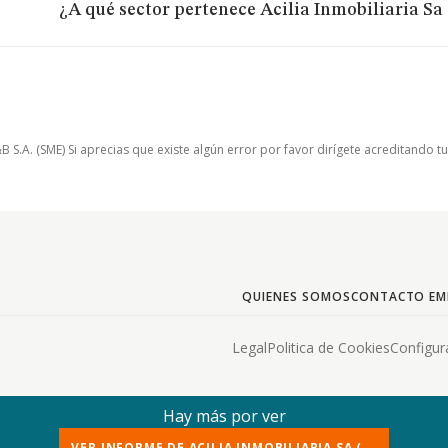
¿A qué sector pertenece Acilia Inmobiliaria Sa
.A. (SME) Si aprecias que existe algún error por favor dirígete acreditando t
QUIENES SOMOS
CONTACTO EM
Legal
Politica de Cookies
Configur
Hay más por ver
VER INFORME DE ACILIA INMOBILIARIA SA (...