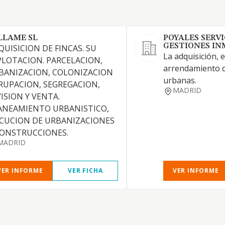
LLAME SL
POYALES SERVI
GESTIONES INM
QUISICION DE FINCAS. SU
La adquisición, 
PLOTACION. PARCELACION,
arrendamiento de
BANIZACION, COLONIZACION
urbanas.
RUPACION, SEGREGACION,
MADRID
VISION Y VENTA.
ANEAMIENTO URBANISTICO,
ECUCION DE URBANIZACIONES
CONSTRUCCIONES.
MADRID
VER INFORME
VER FICHA
VER INFORME