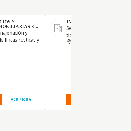
CIOS Y
INURBI SL
OBILIARIAS SL.
Servicios inmobiliarios de to
enajenación y
tipo.
 fincas rusticas y
MADRID
VER FICHA
VER INFORME
VER FIC