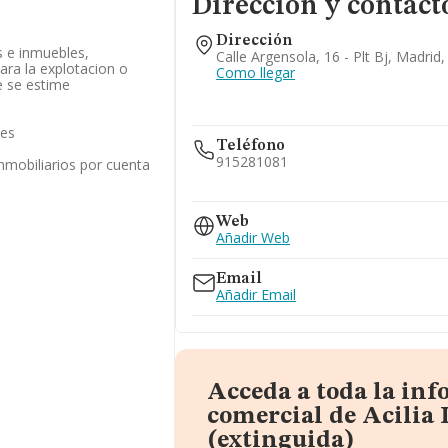
Dirección y contact
Dirección
s e inmuebles,
Calle Argensola, 16 - Plt Bj, Madrid
para la explotacion o
Como llegar
e se estime
les
Teléfono
915281081
inmobiliarios por cuenta
620...
Web
Ver teléfono 620...
Añadir Web
Email
Añadir Email
Acceda a toda la in
comercial de Acilia 
(extinguida)