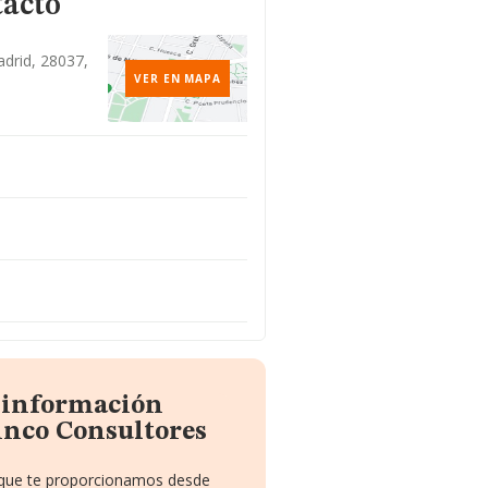
tacto
adrid, 28037,
VER EN MAPA
a información
inco Consultores
o que te proporcionamos desde