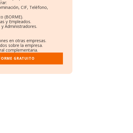
rar:
ominación, CIF, Teléfono,
to (BORME).
tas y Empleados.
 y Administradores.
iones en otras empresas.
ados sobre la empresa.
tral complementaria.
NFORME GRATUITO