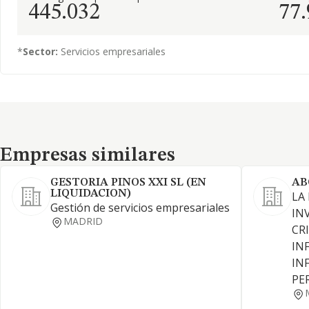
445.032
77
*
Sector:
Servicios empresariales
Empresas similares
Empresas similares
GESTORIA PINOS XXI SL (EN
AB
LIQUIDACION)
LA
Gestión de servicios empresariales
IN
MADRID
CR
IN
IN
PE