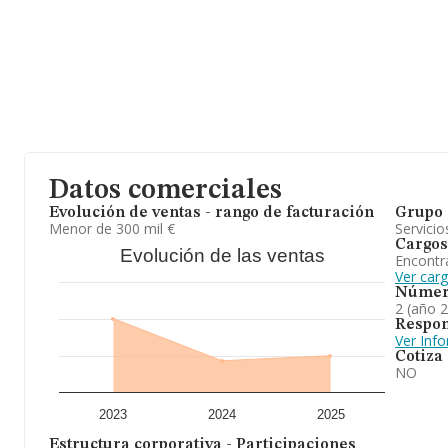
En relación con el sector y disponiendo de los datos de hasta 56
en el ámbito nacional alcanza los 14.633 millones de euros y se 
facturación de 257 mil euros entre todas las compañías. Teniend
sobre Madrid, en la base de datos INFORMA constan 14462 empr
obtenido los 6.197 millones de euros. Como información adiciona
media son 3. La media de antigüedad desde la constitución es de
Para concluir,
Acinco Consultores S.L
se emplea en prestación 
fiscal contable laboral y juridico. En cuanto a la posición en el ra
la empresa ha perdido posiciones frente al 2024.
Datos comerciales
Evolución de ventas - rango de facturación
Grupo 
Menor de 300 mil €
Servicio
Cargos
Evolución de las ventas
Encontr
Ver car
Númer
2 (año 
Respon
Ver Inf
Cotiza
NO
2023
2024
2025
Estructura corporativa - Participaciones