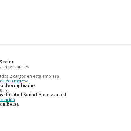
.767 empresas, la facturación
calcula un promedio de
o en cuenta la información
esas, cuyas ventas han
l de interés, los empleados de
 19 años.
de servicios de asesoramiento
nking de la provincia de Madrid,
Sector
s empresariales
ados 2 cargos en esta empresa
gos de Empresa
o de empleados
2025)
sabilidad Social Empresarial
ormación
 en Bolsa