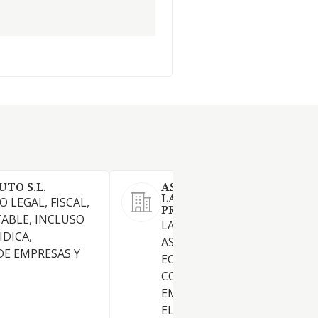
TO S.L.
ASESORIA FISCAL CONTAB
LABORAL GRUPO 4 SL
 LEGAL, FISCAL,
PROFESIONAL
ABLE, INCLUSO
LA PRESTACION DE SERVICIO
IDICA,
ASESORAMIENTO EN MATER
E EMPRESAS Y
ECONOMICA, FINANCIERA,
CONTABLE, FISCAL Y LABORA
EMPRESAS Y PERSONAS FISIC
ELABORACION DE INFORMES