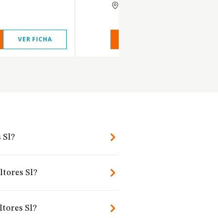
MADRID
VER FICHA
VER INFORME
VER FIC
 Sl?
ltores Sl?
tores Sl?