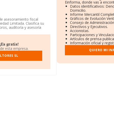
Einforma, donde vas a encont
Datos identificativos: Den
Domicilio.
Informe Mercantil Comple
Gráficos de Evolución Ven
de asesoramiento fiscal
Consejo de Administración
edad Limitada. Clasifica su
Directivos y Ejecutivos.
bros, auditoría y asesoría
Accionistas.
exteriores.
Participaciones y Vinculac
Artículos de prensa public
a la información disponible en
Información oficial y regis
e la media de sector.
Es gratis!
 de esta empresa.
QUIERO MI I
 retrocedido 899 puestos en el
a, en el ranking del sector,
LTORES SL
ad Limitada
; en cambio,
tor son
Andal de
l S.L
. En el ranking nacional,
 443.631. Se encuentran en
 S.L
y
Bitconquer S.L
, en
n:
Creator Dark Trade S.L
y
ado por su bajada de 7.635
incial.
éfono 914351819 y su correo es
en Calle Cronos núm. 20 Ptl 3