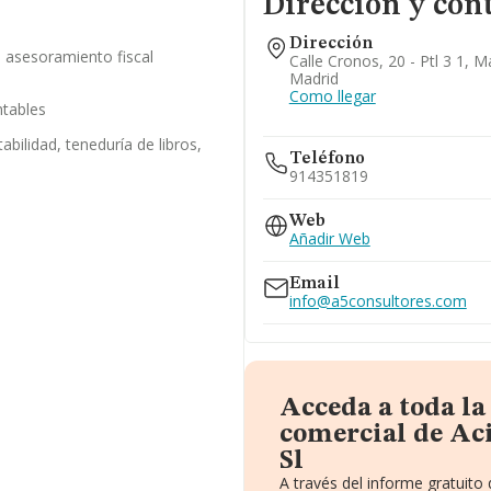
Dirección y con
Dirección
e asesoramiento fiscal
Calle Cronos, 20 - Ptl 3 1, M
Madrid
Como llegar
ntables
abilidad, teneduría de libros,
Teléfono
914351819
Web
Añadir Web
Email
info@a5consultores.com
Acceda a toda l
comercial de Ac
Sl
A través del informe gratuit