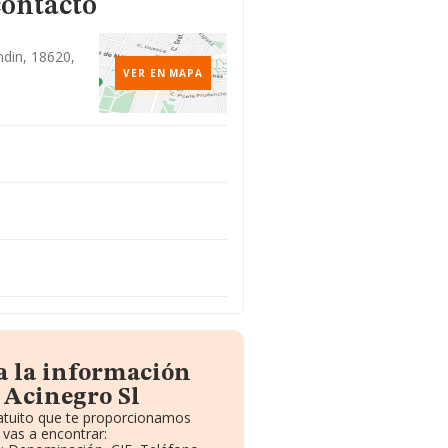
contacto
ndin, 18620,
VER EN MAPA
a la información
 Acinegro Sl
ratuito que te proporcionamos
vas a encontrar: