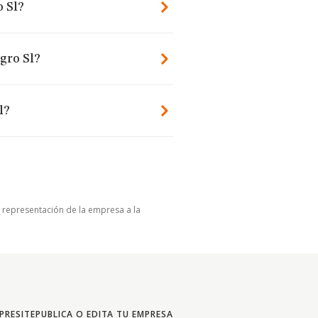
o Sl?
gro Sl?
l?
u representación de la empresa a la
PRESITE
PUBLICA O EDITA TU EMPRESA