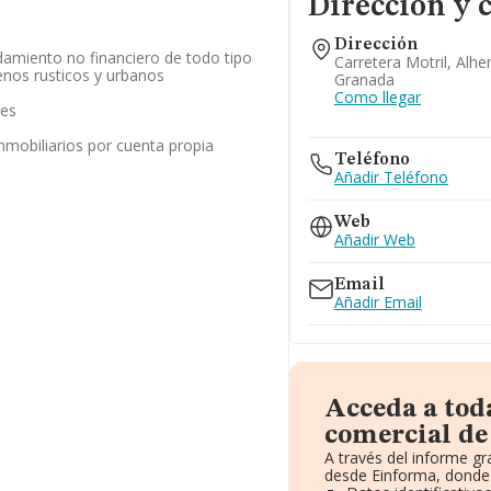
Dirección y 
Dirección
damiento no financiero de todo tipo
Carretera Motril, Alhe
enos rusticos y urbanos
Granada
Como llegar
les
inmobiliarios por cuenta propia
Teléfono
Añadir Teléfono
Web
Añadir Web
Email
Añadir Email
Acceda a tod
comercial de
A través del informe g
desde Einforma, donde 