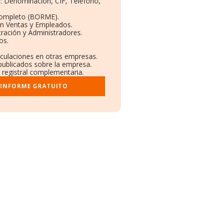
s: Denominación, CIF, Teléfono,
Completo (BORME).
ón Ventas y Empleados.
ración y Administradores.
os.
nculaciones en otras empresas.
publicados sobre la empresa.
y registral complementaria.
 INFORME GRATUITO