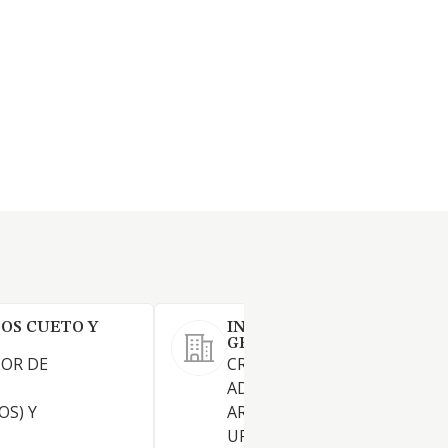
OS CUETO Y
INMUEBLES Y RENTAS DE
GRANADA SL
OR DE
CREACION, TRANSFORMACI
ADQUISICION, TENENCIA Y
S) Y
ARRIENDO FINCAS RUSTICAS
URBANAS, INSTALACIONES,