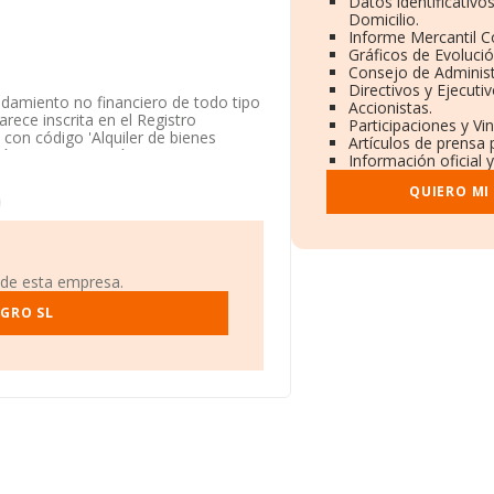
Datos identificativo
Domicilio.
Informe Mercantil 
Gráficos de Evoluci
Consejo de Administ
Directivos y Ejecutiv
ndamiento no financiero de todo tipo
Accionistas.
rece inscrita en el Registro
Participaciones y Vi
on código 'Alquiler de bienes
Artículos de prensa 
ión y/o exportación.
Información oficial 
etera Motril Km 160, (18620), en el
QUIERO MI
2.555 empresas, la facturación en el
la un promedio de facturación de 171
elativa a la provincia de Granada, en
 de esta empresa.
as en el año 2003 de 128 millones
a al ámbito de la empresa, la media
EGRO SL
 24 años desde la constitución.