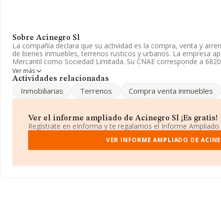
Sobre Acinegro Sl
La compañía declara que su actividad es la compra, venta y arre
de bienes inmuebles, terrenos rusticos y urbanos. La empresa apa
Mercantil como Sociedad Limitada. Su CNAE corresponde a 6820 c
inmobiliarios por cuenta propia'. No realiza actividad de importac
Ver más
Actividades relacionadas
La compañía
Acinegro S.L
, NIF B18633743, se encuentra en Carr
Inmobiliarias
Terrenos
Compra venta inmuebles
municipio de Alhendín, en Granada, Andalucía.
En relación con el sector y disponiendo de los datos de hasta 13
ámbito nacional alcanza los 22.737 millones de euros y se calcu
Ver el informe ampliado de Acinegro Sl ¡Es gratis!
mil euros entre todas las compañías. En cuanto a la información r
Regístrate en eInforma y te regalamos el Informe Ampliado
la base de datos de INFORMA aparecen 1520 empresas, con vent
de euros. Por último, con el fin de ampliar la información relativ
VER INFORME AMPLIADO DE ACIN
de empleados de las empresas es de 1; la antigüedad alcanza los