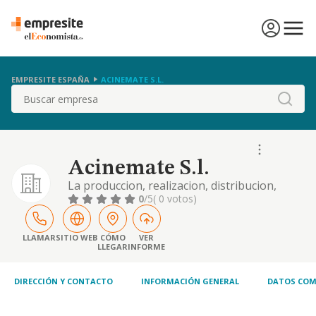
EMPRESITE ESPAÑA
ACINEMATE S.L.
Buscar
Acinemate S.l.
La produccion, realizacion, distribucion,
exhibicion de largometrajes, cortos, series
0
/5
( 0 votos)
de television, documentales, teatro y en
general cualesquiera de obras relacionadas
con el cine, la television o el teatro
LLAMAR
SITIO WEB
CÓMO
VER
LLEGAR
INFORME
DIRECCIÓN Y CONTACTO
INFORMACIÓN GENERAL
DATOS COM