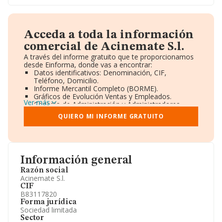
Acceda a toda la información
comercial de Acinemate S.l.
A través del informe gratuito que te proporcionamos
desde Einforma, donde vas a encontrar:
Datos identificativos: Denominación, CIF,
Teléfono, Domicilio.
Informe Mercantil Completo (BORME).
Gráficos de Evolución Ventas y Empleados.
Ver más
Consejo de Administración y Administradores.
Directivos y Ejecutivos.
QUIERO MI INFORME GRATUITO
Accionistas.
Participaciones y Vinculaciones en otras empresas.
Artículos de prensa publicados sobre la empresa.
Información oficial y registral complementaria.
Información general
Razón social
Acinemate S.l.
CIF
B83117820
Forma jurídica
Sociedad limitada
Sector