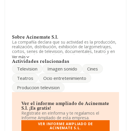
Sobre Acinemate S.l.
La compañía declara que su actividad es la producción,
realización, distribución, exhibición de largometrajes,
cortos, series de television, documentales, teatro y en
general cualesquiera de obras relacionadas con el cine,
Ver más
la television o el teatro. La empresa está registrada
Actividades relacionadas
como Sociedad Limitada. Su CNAE corresponde a 5915
Television
Imagen sonido
Cines
con código 'Actividades de producción cinematográfica
y de vídeo'. No realiza actividad de importación y/o
Teatros
Ocio entretenimiento
exportación.
Produccion television
Para comunicarse con sus oficinas, el número de
teléfono es 917002788.
La sociedad
Acinemate S.L
, B83117820, está situada
Ver el informe ampliado de Acinemate
en Calle Francos Rodriguez núm. 47 Bj, (28039), Madrid,
S.l. ¡Es gratis!
Madrid.
Regístrate en eInforma y te regalamos el
Informe Ampliado de esta empresa.
En relación con el sector y disponiendo de los datos de
VER INFORME AMPLIADO DE
hasta 9.483 empresas, a nivel nacional la facturación
ACINEMATE S.L.
asciende a 2.639 millones de euros y en 2023 la media