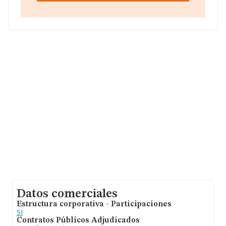
de facturación de ventas entre todas las compañías
alcanza los 278 mil euros. En relación con la
información de la provincia de Madrid, en la base de
datos de INFORMA aparecen 3517 empresas, con
ventas en el año 2023 de 1.235 millones de euros. Para
aportar ulterior información de interés en el ámbito
sectorial, la media de empleados de las empresas es de
2; la antigüedad alcanza los 12 años desde la
constitución.
Datos comerciales
Estructura corporativa - Participaciones
SI
Contratos Públicos Adjudicados