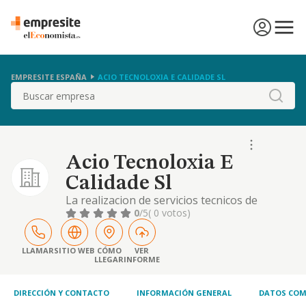
EMPRESITE ESPAÑA
ACIO TECNOLOXIA E CALIDADE SL
Buscar
Acio Tecnoloxia E
Calidade Sl
La realizacion de servicios tecnicos de
consultoria de programas de desarrollo
0
/5
( 0 votos)
rural, ingenieria rural y medio ambiente. los
servicios de ingenieria civil, direccion de otra,
arqueologia y restauracion. los servicios pre
LLAMAR
SITIO WEB
CÓMO
VER
LLEGAR
INFORME
DIRECCIÓN Y CONTACTO
INFORMACIÓN GENERAL
DATOS COM