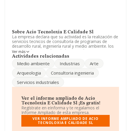
Sobre Acio Tecnoloxia E Calidade Sl
La empresa declara que su actividad es la realización de
servicios tecnicos de consultoría de programas de
desarrollo rural, ingeniería rural y medio ambiente. los
servicios de ingeniería civil, direccion de otra,
Ver más
arqueologia y restauración. los servicios pre. La
Actividades relacionadas
empresa aparece inscrita en el Registro Mercantil como
Medio ambiente
Industrias
Arte
Sociedad Limitada. Clasifica su actividad CNAE como
'Actividades de contabilidad, teneduría de libros,
Arqueologia
Consultoria ingenieria
auditoría y asesoría fiscal', código 6920. La sociedad no
tiene actividad en mercados exteriores.
Servicios industriales
Para comunicarse con sus oficinas, el número de
teléfono es 988213515.
Ver el informe ampliado de Acio
La sociedad
Acio Tecnoloxia e Calidade S.L
, con NIF
Tecnoloxia E Calidade Sl ¡Es gratis!
B32309635, tiene su domicilio social establecido en
Regístrate en eInforma y te regalamos el
Calle Do Progreso núm. 113, (32003), Ourense, Galicia.
Informe Ampliado de esta empresa.
VER INFORME AMPLIADO DE ACIO
Con los datos a disposición de INFORMA sobre 56.819
TECNOLOXIA E CALIDADE SL
empresas pertenecientes al sector, la facturación en el
ámbito nacional alcanza los 14.430 millones de euros y