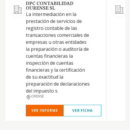
DPC CONTABILIDAD
OURENSE SL
L
La intermediación en la
e
prestación de servicios de
m
registro contable de las
a
transacciones comerciales de
d
empresas u otras entidades
r
la preparación o auditoría de
i
cuentas financieras la
b
inspección de cuentas
a
financieras y la certificación
e
de su exactitud la
e
preparación de declaraciones
n
del impuesto s.
ORENSE
VER INFORME
VER FICHA