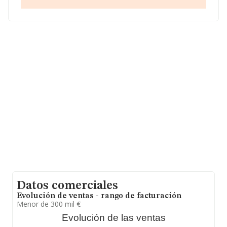
el promedio de la facturación de ventas entre todas las
compañías asciende a los 253 mil euros. En relación con
la información de la provincia de Ourense, en la base de
datos INFORMA constan 300 empresas, cuyas ventas
en 2014 han alcanzado los 29 millones de euros.
Finalmente, para completar los datos de sector, en
2014, la media de empleados de las empresas es de 3.
La antigüedad alcanza los 19 años desde la
constitución.
Datos comerciales
Evolución de ventas - rango de facturación
Menor de 300 mil €
Evolución de las ventas