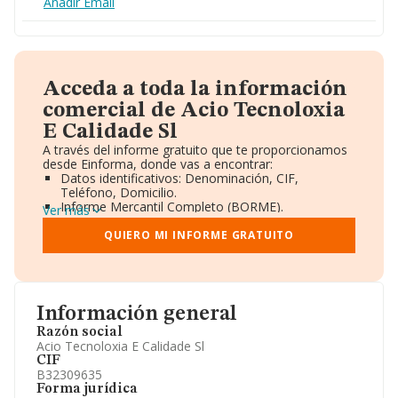
Añadir Email
Acceda a toda la información
comercial de Acio Tecnoloxia
E Calidade Sl
A través del informe gratuito que te proporcionamos
desde Einforma, donde vas a encontrar:
Datos identificativos: Denominación, CIF,
Teléfono, Domicilio.
Informe Mercantil Completo (BORME).
Ver más
Gráficos de Evolución Ventas y Empleados.
Consejo de Administración y Administradores.
QUIERO MI INFORME GRATUITO
Directivos y Ejecutivos.
Accionistas.
Participaciones y Vinculaciones en otras empresas.
Artículos de prensa publicados sobre la empresa.
Información oficial y registral complementaria.
Información general
Razón social
Acio Tecnoloxia E Calidade Sl
CIF
B32309635
Forma jurídica