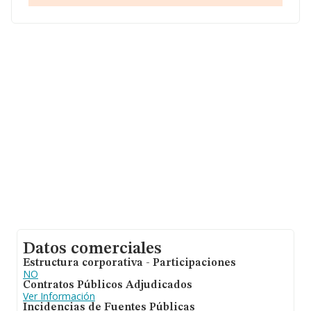
aparecen 1726 empresas, cuyas ventas han obtenido
los 69 millones de euros. Como información adicional
de interés, la media de empleados de las empresas es
de 1; la media de antigüedad desde la constitución es de
13 años.
Datos comerciales
Estructura corporativa - Participaciones
NO
Contratos Públicos Adjudicados
Ver Información
Incidencias de Fuentes Públicas