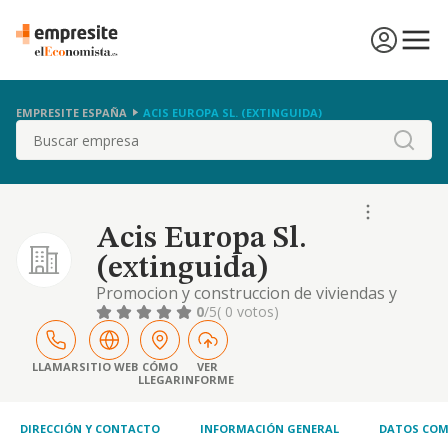
EMPRESITE ESPAÑA
ACIS EUROPA SL. (EXTINGUIDA)
Buscar
Acis Europa Sl.
(extinguida)
Promocion y construccion de viviendas y
edificios en general, asi como la realizacion
0
/5
( 0 votos)
de obras de reforma y limpieza en los
mismos
LLAMAR
SITIO WEB
CÓMO
VER
LLEGAR
INFORME
DIRECCIÓN Y CONTACTO
INFORMACIÓN GENERAL
DATOS COM