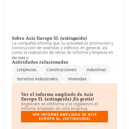
Sobre Acis Europa Sl. (extinguida)
La compañía informa que su actividad es promoción y
construcción de viviendas y edificios en general, así
como la realización de obras de reforma y limpieza en
los mismos. La sociedad está registrada como Sociedad
Ver más
Limitada. La actividad de referencia CNAE corresponde
Actividades relacionadas
a '%cnae%', cuyo Código es 6811. No realiza actividad
Limpiezas
Construcciones
Industrias
de importación y/o exportación.
Servicios industriales
Viviendas
La empresa española
Acis Europa S.L. (extinguida)
,
con NIF B73295008, se encuentra en Calle Castillo De
Caravaca Centro De Negocios núm. S/N, (30564),
Lorqui, Murcia.
Ver el informe ampliado de Acis
Europa Sl. (extinguida) ¡Es gratis!
En base a la información de la que dispone INFORMA
Regístrate en eInforma y te regalamos el
sobre 67.991 compañías, en el ámbito nacional la
Informe Ampliado de esta empresa.
facturación alcanza la cifra de 7.139 millones de euros y
VER INFORME AMPLIADO DE ACIS
la media entre todas las compañías es de 105 mil euros
EUROPA SL. (EXTINGUIDA)
de ventas en 2010. En relación con la información de la
provincia de Murcia, en la base de datos de INFORMA