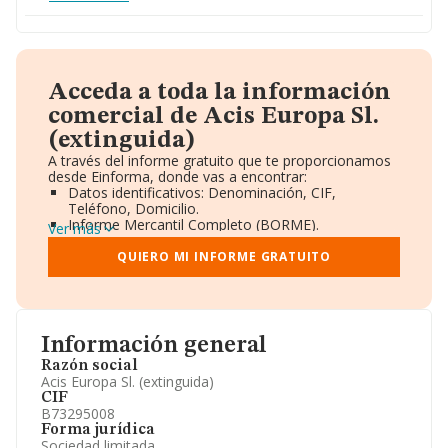
Acceda a toda la información
comercial de Acis Europa Sl.
(extinguida)
A través del informe gratuito que te proporcionamos
desde Einforma, donde vas a encontrar:
Datos identificativos: Denominación, CIF,
Teléfono, Domicilio.
Informe Mercantil Completo (BORME).
Ver más
Gráficos de Evolución Ventas y Empleados.
Consejo de Administración y Administradores.
QUIERO MI INFORME GRATUITO
Directivos y Ejecutivos.
Accionistas.
Participaciones y Vinculaciones en otras empresas.
Artículos de prensa publicados sobre la empresa.
Información oficial y registral complementaria.
Información general
Razón social
Acis Europa Sl. (extinguida)
CIF
B73295008
Forma jurídica
Sociedad limitada