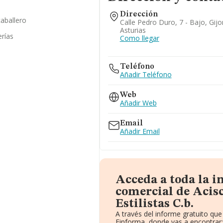
Dirección
caballero
Calle Pedro Duro, 7 - Bajo, Gijo
Asturias
erías
Como llegar
Teléfono
Añadir Teléfono
Web
Añadir Web
Email
Añadir Email
Acceda a toda la 
comercial de Acisc
Estilistas C.b.
A través del informe gratuito q
Einforma, donde vas a encontrar: