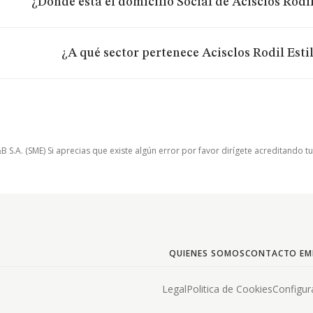
¿Dónde está el domicilio Social de Acisclos Rodil 
¿A qué sector pertenece Acisclos Rodil Estil
.A. (SME) Si aprecias que existe algún error por favor dirígete acreditando t
QUIENES SOMOS
CONTACTO EM
Legal
Politica de Cookies
Configur