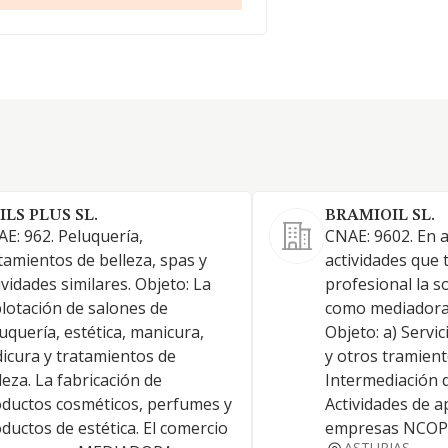
ILS PLUS SL.
BRAMIOIL SL.
E: 962. Peluquería,
CNAE: 9602. En 
tamientos de belleza, spas y
actividades que 
ividades similares. Objeto: La
profesional la s
lotación de salones de
como mediadora 
uquería, estética, manicura,
Objeto: a) Servi
icura y tratamientos de
y otros tramient
leza. La fabricación de
Intermediación d
ductos cosméticos, perfumes y
Actividades de a
ductos de estética. El comercio
empresas NCOP
ASTURIAS