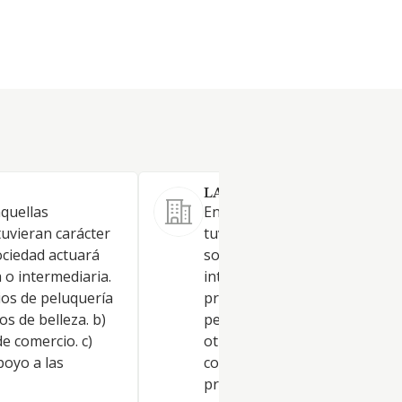
LA SALA STYLE ROOM SL
aquellas
En aquellas actividades que
tuvieran carácter
tuvieran carácter profesional
ociedad actuará
sociedad actuará como
o intermediaria.
intermediaria. Objeto: La
cios de peluquería
prestación de servicios de
os de belleza. b)
peluquería y estética. Peluque
e comercio. c)
otros tratamientos de belleza.
poyo a las
comercio al por menor de
productos cosméticos e higié