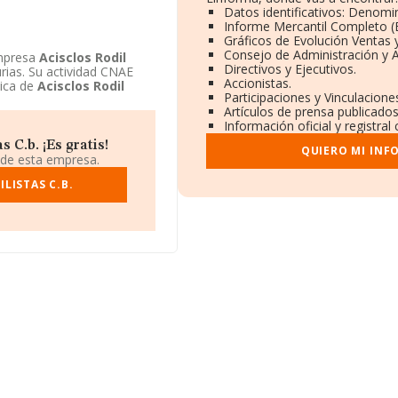
Datos identificativos: Denomin
Informe Mercantil Completo 
Gráficos de Evolución Ventas
Consejo de Administración y 
empresa
Acisclos Rodil
Directivos y Ejecutivos.
urias. Su actividad CNAE
Accionistas.
dica de
Acisclos Rodil
Participaciones y Vinculacion
Artículos de prensa publicado
Información oficial y registra
 C.b. ¡Es gratis!
QUIERO MI INF
 de esta empresa.
LISTAS C.B.