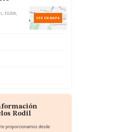
n, 33206,
VER EN MAPA
información
los Rodil
ue te proporcionamos desde