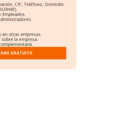
ación, CIF, Teléfono, Domicilio.
(BORME).
 y Empleados.
Administradores.
es en otras empresas.
s sobre la empresa.
l complementaria.
ORME GRATUITO