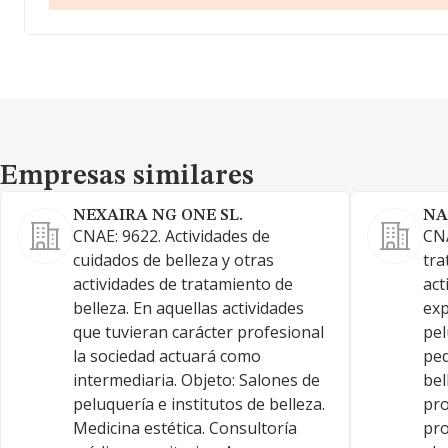
Empresas similares
Empresas similares
NEXAIRA NG ONE SL.
NA
CNAE: 9622. Actividades de
CNA
cuidados de belleza y otras
tra
actividades de tratamiento de
act
belleza. En aquellas actividades
exp
que tuvieran carácter profesional
pel
la sociedad actuará como
ped
intermediaria. Objeto: Salones de
bel
peluquería e institutos de belleza.
pro
Medicina estética. Consultoría
pro