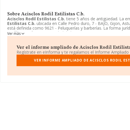
Sobre Acisclos Rodil Estilistas C.b.
Acisclos Rodil Estilistas C.b.
tiene 5 años de antigüedad. La 
Estilistas C.b.
ubicada en Calle Pedro duro, 7 - BAJO, Gijon, Ast
está definida como 9621 - Peluquerías y barberías. La forma jurí
Estilistas C.b.
es Comunidad de bienes.
Ver más
Ver el informe ampliado de Acisclos Rodil Estilistas
Regístrate en eInforma y te regalamos el Informe Ampliado
VER INFORME AMPLIADO DE ACISCLOS RODIL ESTI