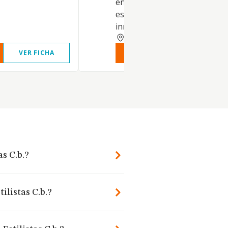
en establecimientos
especializados. Alquiler de bi
inmobiliarios por cuenta prop
ASTURIAS
VER FICHA
VER INFORME
VER FIC
as C.b.?
ilistas C.b.?