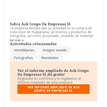
Sobre Ack Grupo De Empresas Sl
La empresa declara que su actividad es la compra de
toda clase de maquinaria, accesorios y productos de
fotografia, así como procesado, revelado de material
fotografico y reportajes fotograficos. comprar enajenar,
Ver más
arrendar bienes inmuebles. La empresa es una Sociedad
Actividades relacionadas
Limitada. Clasifica su actividad CNAE como 'Otras
Inmobiliarias
Imagen sonido
actividades de apoyo a las empresas n.c.o.p.', código
8299. La compañía no tiene actividad en mercados
Fotografias
Revelados
exteriores.
La sociedad española
Ack Grupo de Empresas S.L
,
con CIF B79485108, tiene su domicilio social
Ver el informe ampliado de Ack Grupo
establecido en Calle Principe De Vergara núm. 136 1,
De Empresas Sl ¡Es gratis!
(28002), en el municipio de Madrid, Madrid.
Regístrate en eInforma y te regalamos el
Informe Ampliado de esta empresa.
En base a la información de la que dispone INFORMA
VER INFORME AMPLIADO DE ACK
sobre 24.816 compañías, en el ámbito nacional la
GRUPO DE EMPRESAS SL
facturación alcanza la cifra de 12.793 millones de euros
y la media entre todas las compañías es de 515 mil
euros de ventas. En cuanto a la información relativa a la
provincia de Madrid, en la base de datos de INFORMA