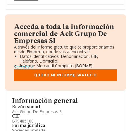
Acceda a toda la información
comercial de Ack Grupo De
Empresas Sl
A través del informe gratuito que te proporcionamos
desde Einforma, donde vas a encontrar:
Datos identificativos: Denominación, CIF,
Teléfono, Domicilio.
Informe Mercantil Completo (BORME).
Ver más
Gráficos de Evolución Ventas y Empleados.
Consejo de Administración y Administradores.
QUIERO MI INFORME GRATUITO
Directivos y Ejecutivos.
Accionistas.
Participaciones y Vinculaciones en otras empresas.
Artículos de prensa publicados sobre la empresa.
Información oficial y registral complementaria.
Información general
Razón social
Ack Grupo De Empresas Sl
CIF
B79485108
Forma jurídica
Sociedad limitada