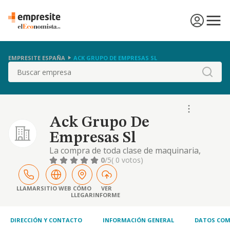
EMPRESITE ESPAÑA
ACK GRUPO DE EMPRESAS SL
Buscar
Ack Grupo De
Empresas Sl
La compra de toda clase de maquinaria,
accesorios y productos de fotografia, asi
0
/5
( 0 votos)
como procesado, revelado de material
fotografico y reportajes fotograficos.
comprar enajenar, arrendar bienes
LLAMAR
SITIO WEB
CÓMO
VER
LLEGAR
INFORME
inmuebles.
DIRECCIÓN Y CONTACTO
INFORMACIÓN GENERAL
DATOS COM