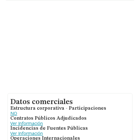
aparecen 8200 empresas, con ventas de 5.860 millones
de euros. Como información adicional de interés, los
empleados de media son 4. La media de antigüedad
desde la constitución es de 18 años.
Datos comerciales
Estructura corporativa - Participaciones
NO
Contratos Públicos Adjudicados
Ver Información
Incidencias de Fuentes Públicas
Ver Información
Operaciones Internacionales