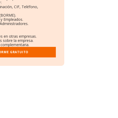
:
inación, CIF, Teléfono,
 (BORME).
s y Empleados.
Administradores.
nes en otras empresas.
os sobre la empresa.
al complementaria.
FORME GRATUITO