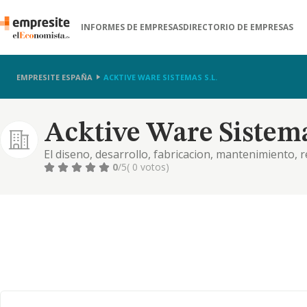
INFORMES DE EMPRESAS
DIRECTORIO DE EMPRESAS
EMPRESITE ESPAÑA
ACKTIVE WARE SISTEMAS S.L.
Acktive Ware Sistemas
El diseno, desarrollo, fabricacion, mantenimiento, 
intermediacion y el comercio al por mayor y menor
0
/5
( 0 votos)
ordenadores