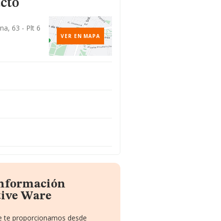
cto
, 63 - Plt 6
VER EN MAPA
información
tive Ware
que te proporcionamos desde