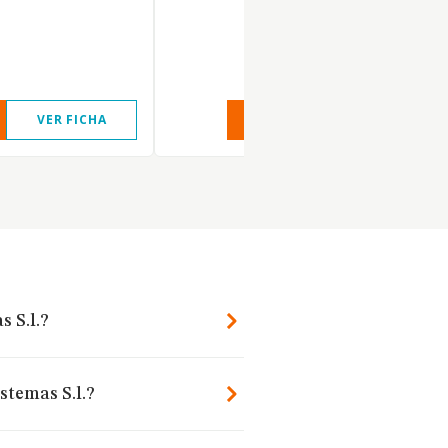
VER FICHA
VER INFORME
VER FIC
s S.l.?
stemas S.l.?