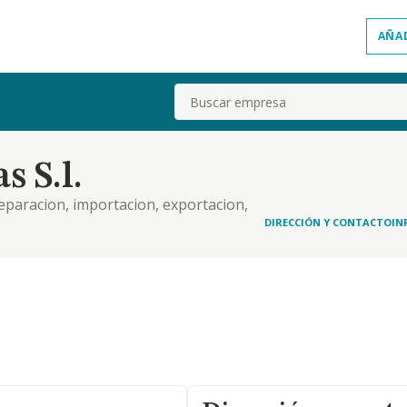
AÑA
Buscar
 S.l.
reparacion, importacion, exportacion,
 de maquinas, material relacionado con
DIRECCIÓN Y CONTACTO
IN