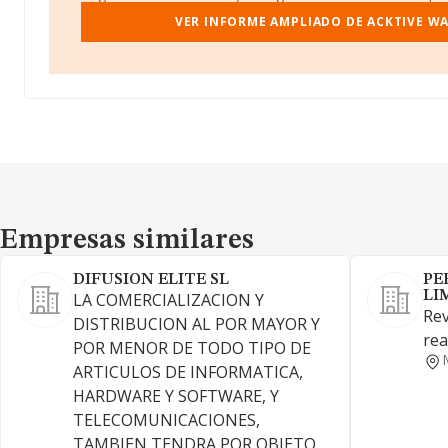
VER INFORME AMPLIADO DE ACKTIVE WAR
Empresas similares
Empresas similares
DIFUSION ELITE SL
PE
LI
LA COMERCIALIZACION Y
Rev
DISTRIBUCION AL POR MAYOR Y
rea
POR MENOR DE TODO TIPO DE
ARTICULOS DE INFORMATICA,
HARDWARE Y SOFTWARE, Y
TELECOMUNICACIONES,
TAMBIEN TENDRA POR OBJETO