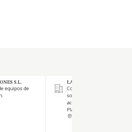
NES S.L.
LAMEE SOFTWARE SL
de equipos de
Compra venta de vídeo juego
n.
software, consolas y sus
accesorios de las marcas Son
Play Station, Nintendo, Micros
MADRID