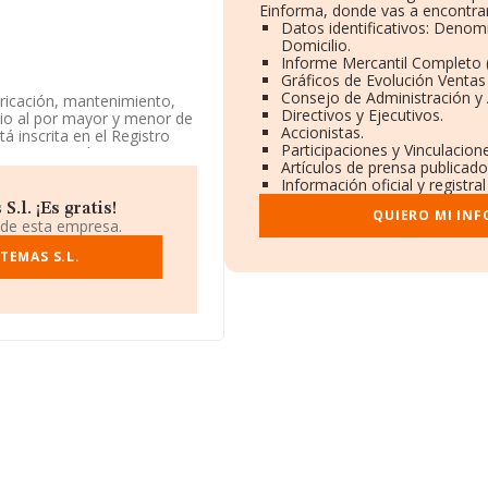
Einforma, donde vas a encontrar
Datos identificativos: Denom
Domicilio.
Informe Mercantil Completo
Gráficos de Evolución Venta
Consejo de Administración y 
bricación, mantenimiento,
Directivos y Ejecutivos.
cio al por mayor y menor de
Accionistas.
 inscrita en el Registro
Participaciones y Vinculacio
. La compañía no tiene
Artículos de prensa publicad
Información oficial y registr
está situada en Calle Ramon
l. ¡Es gratis!
QUIERO MI IN
 de esta empresa.
ertenecientes al sector, la
TEMAS S.L.
euros y se estima que el
ón de euros. En cuanto a la
tos INFORMA constan 4696
ampliar la información
tución es de 16 años. La