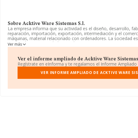
Sobre Acktive Ware Sistemas S.l.
La empresa informa que su actividad es el diseño, desarrollo, fa
reparación, importación, exportación, intermediación y el comer
máquinas, material relacionado con ordenadores. La sociedad está
Mercantil como Sociedad Limitada. Tiene CNAE: 4650 - '%cnae%'
Ver más
actividad en mercados exteriores.
La empresa
Acktive Ware Sistemas S.L
, con NIF B84987361, 
Ver el informe ampliado de Acktive Ware Sistemas S.
Gómez De La Serna núm. 63 Plt 6 B, (28035), Madrid, Madrid.
Regístrate en eInforma y te regalamos el Informe Ampliado
Con los datos a disposición de INFORMA sobre 15.491 empresas p
VER INFORME AMPLIADO DE ACKTIVE WARE SIS
facturación en el ámbito nacional alcanza los 28.352 millones de 
promedio de la facturación entre todas las empresas es de 1 mill
información relativa a la provincia de Madrid, en la base de da
empresas, con ventas de 13.494 millones de euros. Con el fin de 
relativa a las compañías, la media de antigüedad desde la consti
media de empleados de las empresas es de 4.