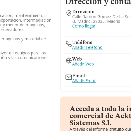
Dirección y conta
Dirección
ricacion, mantenimiento,
Calle Ramon Gomez De La Serna
exportacion, intermediacion
B, Madrid, 28035, Madrid
or y menor de maquinas,
Como llegar
 ordenadores
 maquinas y material de
Teléfono
Añadir Teléfono
ayor de equipos para las
ción y las comunicaciones
Web
Añadir Web
Email
Añadir Email
Acceda a toda la 
comercial de Ack
Sistemas S.l.
A través del informe gratuito 