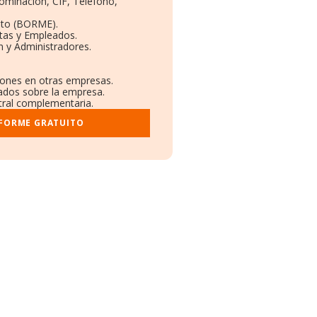
nominación, CIF, Teléfono,
eto (BORME).
ntas y Empleados.
n y Administradores.
ciones en otras empresas.
cados sobre la empresa.
stral complementaria.
NFORME GRATUITO