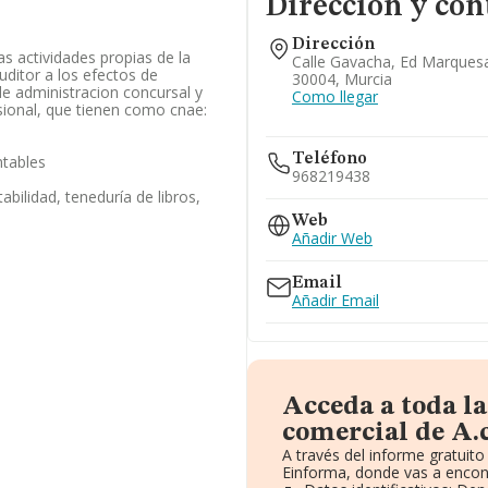
Dirección y con
Dirección
as actividades propias de la
Calle Gavacha, Ed Marquesa
ditor a los efectos de
30004, Murcia
de administracion concursal y
Como llegar
sional, que tienen como cnae:
Teléfono
ntables
968219438
abilidad, teneduría de libros,
Web
Añadir Web
Email
Añadir Email
Acceda a toda l
comercial de A.c.
A través del informe gratui
Einforma, donde vas a encont