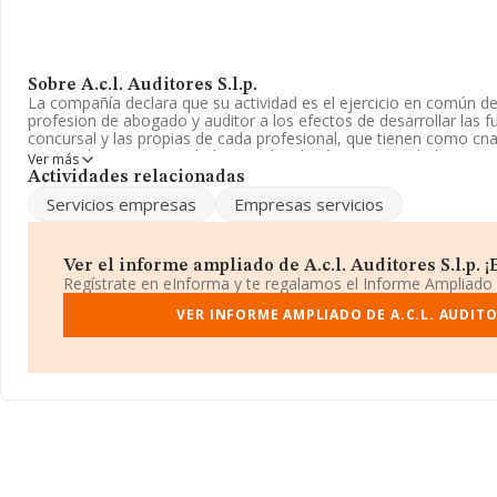
Sobre A.c.l. Auditores S.l.p.
La compañía declara que su actividad es el ejercicio en común de 
profesion de abogado y auditor a los efectos de desarrollar las 
concursal y las propias de cada profesional, que tienen como cn
registrada como Sociedad Limitada. Clasifica su actividad CNAE 
Ver más
contabilidad, teneduría de libros, auditoría y asesoría fiscal', có
Actividades relacionadas
actividad en mercados exteriores.
Servicios empresas
Empresas servicios
Es posible ponerse en contacto con la empresa a través del tel
La empresa española
A.C.L. Auditores S.L.P
, B30526891, está 
Ver el informe ampliado de A.c.l. Auditores S.l.p. ¡E
Marquesa, (30004), Santa Catalina, Murcia.
Regístrate en eInforma y te regalamos el Informe Ampliado
En relación con el sector y disponiendo de los datos de hasta 56
VER INFORME AMPLIADO DE A.C.L. AUDITOR
la facturación asciende a 14.430 millones de euros y el promedio
entre todas las compañías asciende a los 253 mil euros. Respecto
provincia (hablamos de Murcia), en la base de datos INFORMA 
ventas han obtenido los 263 millones de euros. Con el fin de ampli
compañías, la media de empleados de las empresas es de 3; la a
desde la constitución.