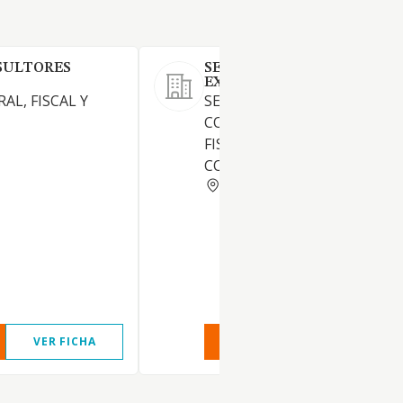
SULTORES
SERVICIOS DE ASESORIA
EXTERNA SLP
AL, FISCAL Y
SERVICIOS DE ASESORIA EN
CONTABILIDAD, DERECHO
FISCAL, LABORAL Y JURIDICO
CONSULTORIO Y AUDITORIA
MURCIA
VER FICHA
VER INFORME
VER FIC