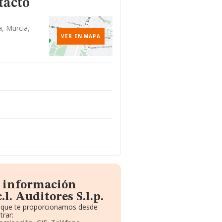
tacto
, Murcia,
VER EN MAPA
a información
l. Auditores S.l.p.
to que te proporcionamos desde
rar: