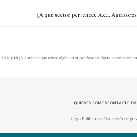
¿A qué sector pertenece A.c.l. Auditores 
.A. (SME) Si aprecias que existe algún error por favor dirígete acreditando t
QUIENES SOMOS
CONTACTO EM
Legal
Politica de Cookies
Configur