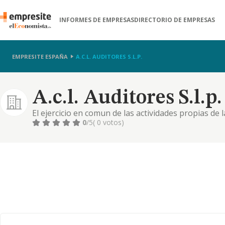
INFORMES DE EMPRESAS
DIRECTORIO DE EMPRESAS
EMPRESITE ESPAÑA
A.C.L. AUDITORES S.L.P.
A.c.l. Auditores S.l.p.
El ejercicio en comun de las actividades propias de 
desarrollar las funciones de administracion concurs
0
/5
( 0 votos)
como cnae: 6920.