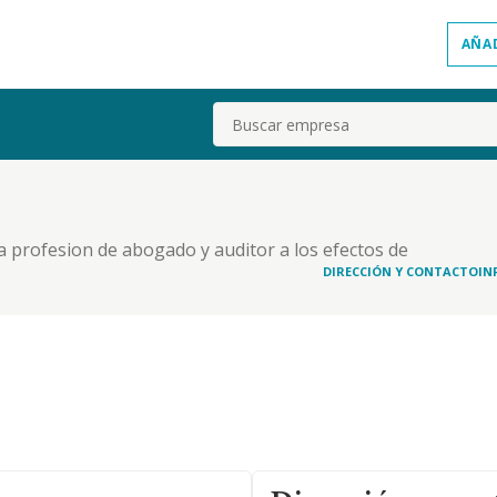
AÑA
Buscar
la profesion de abogado y auditor a los efectos de
al y las propias de cada profesional, que tienen
DIRECCIÓN Y CONTACTO
IN