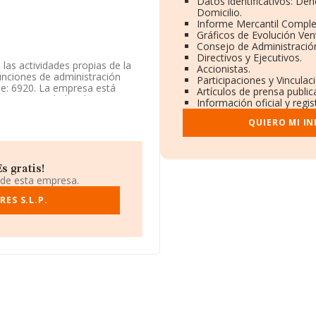
Datos identificativos: De
Domicilio.
Informe Mercantil Compl
Gráficos de Evolución Ve
Consejo de Administració
Directivos y Ejecutivos.
las actividades propias de la
Accionistas.
funciones de administración
Participaciones y Vincula
ae: 6920. La empresa está
Artículos de prensa publi
como 'Actividades de
Información oficial y regi
digo 6920. La compañía no tiene
QUIERO MI I
éfono 968219438.
situada en Calle Gavacha Ed
s gratis!
 de esta empresa.
.819 empresas, a nivel nacional
ES S.L.P.
 de la facturación de ventas
 a la información de la
constan 1567 empresas, cuyas
ar la información relativa a las
ntigüedad alcanza los 19 años