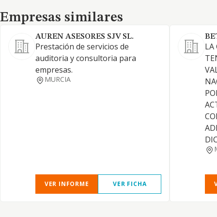
Empresas similares
Empresas similares
AUREN ASESORES SJV SL.
BE
Prestación de servicios de
LA
auditoria y consultoria para
TE
empresas.
VA
MURCIA
NA
PO
AC
CO
AD
DI
VER INFORME
VER FICHA