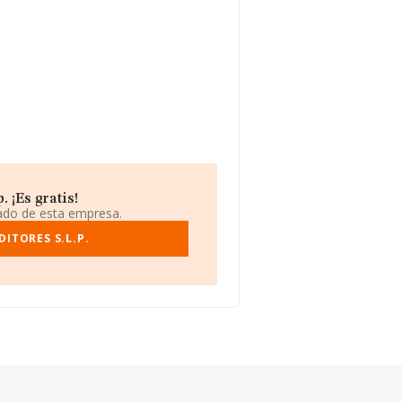
 ¡Es gratis!
iado de esta empresa.
DITORES S.L.P.