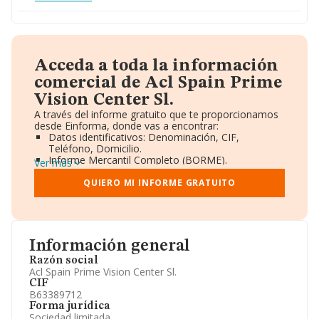
Acceda a toda la información
comercial de Acl Spain Prime
Vision Center Sl.
A través del informe gratuito que te proporcionamos
desde Einforma, donde vas a encontrar:
Datos identificativos: Denominación, CIF,
Teléfono, Domicilio.
Informe Mercantil Completo (BORME).
Ver más
Gráficos de Evolución Ventas y Empleados.
Consejo de Administración y Administradores.
QUIERO MI INFORME GRATUITO
Directivos y Ejecutivos.
Accionistas.
Participaciones y Vinculaciones en otras empresas.
Artículos de prensa publicados sobre la empresa.
Información oficial y registral complementaria.
Información general
Razón social
Acl Spain Prime Vision Center Sl.
CIF
B63389712
Forma jurídica
Sociedad limitada