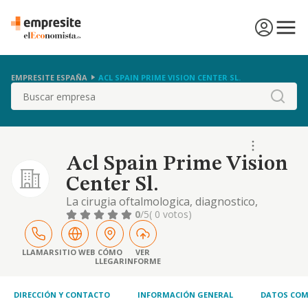
EMPRESITE ESPAÑA
ACL SPAIN PRIME VISION CENTER SL.
Buscar
Acl Spain Prime Vision
Center Sl.
La cirugia oftalmologica, diagnostico,
tratamiento asi como la prevencion de
0
/5
( 0 votos)
enfermedades oculares y en general
cualquier actividad cientifica en el campo de
la oftalmologia
LLAMAR
SITIO WEB
CÓMO
VER
LLEGAR
INFORME
DIRECCIÓN Y CONTACTO
INFORMACIÓN GENERAL
DATOS COM