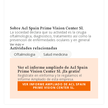
Sobre Acl Spain Prime Vision Center Sl.
La sociedad declara que su actividad es la cirugia
oftalmologica, diagnostico, tratamiento así como la
prevencion de enfermedades oculares y en general
cualquier actividad cientifica en el campo de la
Ver más
oftalmologia. La sociedad está registrada como
Actividades relacionadas
Sociedad Limitada. Clasifica su actividad CNAE como
Oftalmologia
Salud medicina
'Actividades de medicina general', código 8621. La
empresa no tiene actividad en mercados exteriores.
La empresa
Acl Spain Prime Vision Center S.L
, CIF
Ver el informe ampliado de Acl Spain
B63389712, se encuentra en Paseo Gracia núm. 8,
Prime Vision Center Sl. ¡Es gratis!
(08007), en el municipio de Barcelona, Cataluña.
Regístrate en eInforma y te regalamos el
Informe Ampliado de esta empresa.
En base a la información de la que dispone INFORMA
VER INFORME AMPLIADO DE ACL SPAIN
sobre 6.471 compañías, en el ámbito nacional la
PRIME VISION CENTER SL.
facturación alcanza la cifra de 1.090 millones de euros y
se estima que el promedio de la facturación entre todas
las empresas es de 168 mil euros. Finalmente, para
completar los datos de sector, en 2005, la media de
empleados de las empresas es de 2. La media de