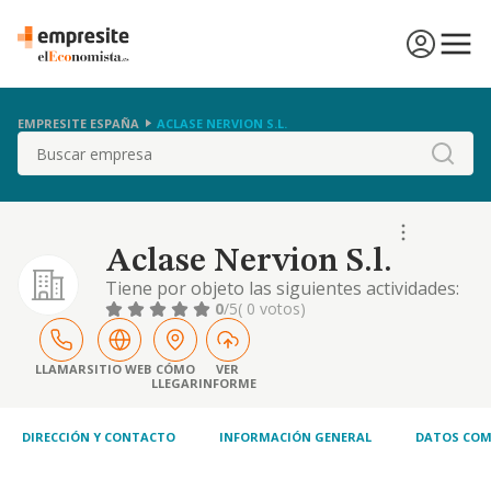
EMPRESITE ESPAÑA
ACLASE NERVION S.L.
Buscar
Aclase Nervion S.l.
Tiene por objeto las siguientes actividades:
la ensenanza; centro de orientacion escolar;
0
/5
( 0 votos)
centro de terapia familiar y de pareja;
cibercafe; distribucion y compraventa de
libros; distribucion y compraventa de nuevas
LLAMAR
SITIO WEB
CÓMO
VER
LLEGAR
INFORME
tecn
DIRECCIÓN Y CONTACTO
INFORMACIÓN GENERAL
DATOS COM