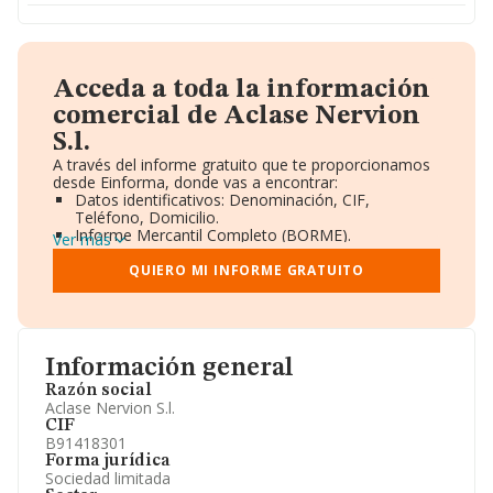
Acceda a toda la información
comercial de Aclase Nervion
S.l.
A través del informe gratuito que te proporcionamos
desde Einforma, donde vas a encontrar:
Datos identificativos: Denominación, CIF,
Teléfono, Domicilio.
Informe Mercantil Completo (BORME).
Ver más
Gráficos de Evolución Ventas y Empleados.
Consejo de Administración y Administradores.
QUIERO MI INFORME GRATUITO
Directivos y Ejecutivos.
Accionistas.
Participaciones y Vinculaciones en otras empresas.
Artículos de prensa publicados sobre la empresa.
Información oficial y registral complementaria.
Información general
Razón social
Aclase Nervion S.l.
CIF
B91418301
Forma jurídica
Sociedad limitada