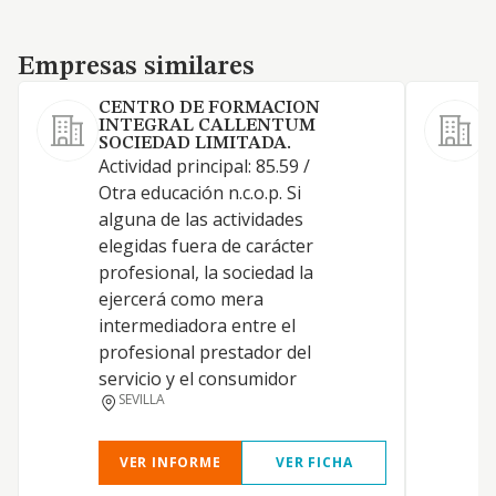
Empresas similares
Empresas similares
CENTRO DE FORMACION
INTEGRAL CALLENTUM
SOCIEDAD LIMITADA.
L
Actividad principal: 85.59 /
a
Otra educación n.c.o.p. Si
p
alguna de las actividades
p
elegidas fuera de carácter
e
profesional, la sociedad la
a
ejercerá como mera
g
intermediadora entre el
e
profesional prestador del
b
servicio y el consumidor
SEVILLA
VER INFORME
VER FICHA