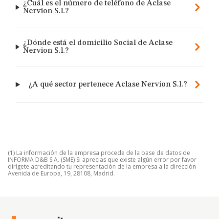
¿Cuál es el número de teléfono de Aclase
Nervion S.l.?
¿Dónde está el domicilio Social de Aclase
Nervion S.l.?
¿A qué sector pertenece Aclase Nervion S.l.?
(1) La información de la empresa procede de la base de datos de
INFORMA D&B S.A. (SME) Si aprecias que existe algún error por favor
dirígete acreditando tu representación de la empresa a la dirección
Avenida de Europa, 19, 28108, Madrid.