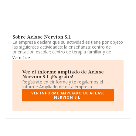
Sobre Aclase Nervion S.l.
La empresa declara que su actividad es tiene por objeto
las siguientes actividades: la enseñanza; centro de
orientacion escolar; centro de terapia familiar y de
pareja; cibercafe; distribución y compraventa de libros;
Ver más
distribución y compraventa de nuevas tecn. La empresa
está registrada como Sociedad Limitada. La actividad de
referencia CNAE corresponde a 'Otra educación n.c.o.p.',
Ver el informe ampliado de Aclase
cuyo Código es 8559. La empresa no tiene actividad en
Nervion S.l. ¡Es gratis!
mercados exteriores.
Regístrate en eInforma y te regalamos el
Informe Ampliado de esta empresa.
Es posible ponerse en contacto con la empresa a través
VER INFORME AMPLIADO DE ACLASE
del teléfono 954415611.
NERVION S.L.
La compañía
Aclase Nervion S.L
, con NIF B91418301,
tiene domicilio fiscal en Calle Luis De Morales núm. 32
Bj 11, (41018), en el municipio de Sevilla, Andalucía.
En base a la información de la que dispone INFORMA
sobre 27.784 compañías, a nivel nacional la facturación
asciende a 4.215 millones de euros y se estima que el