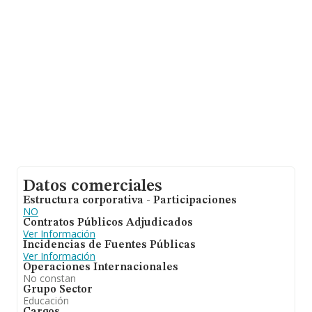
promedio de la facturación entre todas las empresas es
de 151 mil euros. En relación con la información de la
provincia de Sevilla, en la base de datos de INFORMA
aparecen 1275 empresas, cuyas ventas han alcanzado
los 131 millones de euros. Con el fin de ampliar la
información relativa a las compañías, la media de
empleados de las empresas es de 3; la antigüedad
desde la constitución es de 14 años.
Datos comerciales
Estructura corporativa - Participaciones
NO
Contratos Públicos Adjudicados
Ver Información
Incidencias de Fuentes Públicas
Ver Información
Operaciones Internacionales
No constan
Grupo Sector
Educación