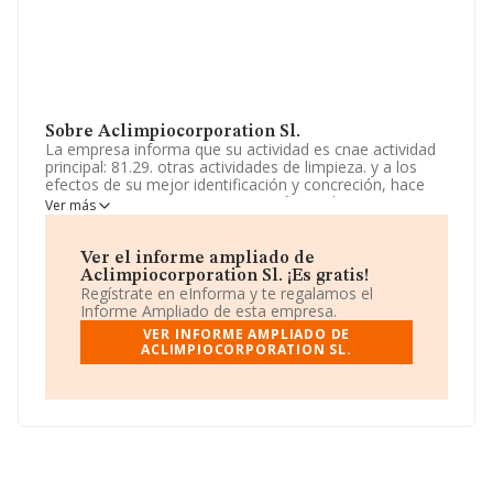
Sobre Aclimpiocorporation Sl.
La empresa informa que su actividad es cnae actividad
principal: 81.29. otras actividades de limpieza. y a los
efectos de su mejor identificación y concreción, hace
constar que concretamente se refiere a la venta y
Ver más
almacén de material de productos para el
mantenimiento microbiológico de los sistemas de
refrigeración, el estudio y la real. La sociedad está
Ver el informe ampliado de
registrada como Sociedad Limitada. Su CNAE
Aclimpiocorporation Sl. ¡Es gratis!
corresponde a 8123 con código '%cnae%'. No realiza
Regístrate en eInforma y te regalamos el
actividad de importación y/o exportación.
Informe Ampliado de esta empresa.
VER INFORME AMPLIADO DE
La empresa española
Aclimpiocorporation S.L
, con
ACLIMPIOCORPORATION SL.
NIF B93573855, tiene domicilio fiscal en Calle Cesar
Vallejo núm. 49, (29004), en el municipio de Málaga,
Andalucía.
En relación con el sector y disponiendo de los datos de
hasta 4.103 empresas, a nivel nacional la facturación
asciende a 1.736 millones de euros y se calcula un
promedio de facturación de 423 mil euros entre todas