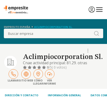
EMPRESITE ESPAÑA
ACLIMPIOCORPORATION SL.
Buscar
Aclimpiocorporation Sl.
Cnae actividad principal: 81.29. otras
actividades de limpieza. y a los efectos de su
0
/5
( 0 votos)
mejor identificación y concreción, hace
constar que concretamente se refiere a la
venta y almacén de material de productos
LLAMAR
SITIO WEB
CÓMO
VER
LLEGAR
INFORME
para el mantenimiento microbiológico de los
sistemas de refrigeración, el estudio y la real
DIRECCIÓN Y CONTACTO
INFORMACIÓN GENERAL
DATOS COM