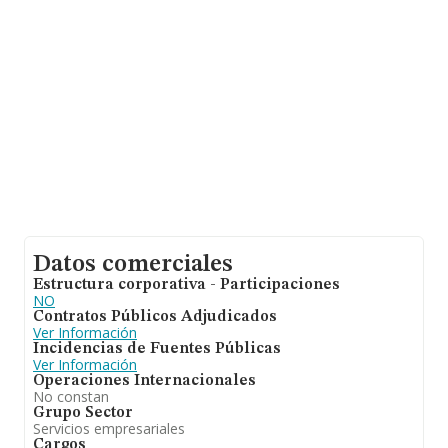
las compañías. Respecto a la información de la
provincia (hablamos de Málaga), en la base de datos de
INFORMA aparecen 201 empresas, cuyas ventas han
obtenido los 115 millones de euros. Para aportar
ulterior información de interés en el ámbito sectorial, la
media de empleados es de 11; la antigüedad alcanza los
16 años desde la constitución.
Datos comerciales
Estructura corporativa - Participaciones
NO
Contratos Públicos Adjudicados
Ver Información
Incidencias de Fuentes Públicas
Ver Información
Operaciones Internacionales
No constan
Grupo Sector
Servicios empresariales
Cargos