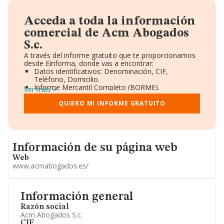
Acceda a toda la información
comercial de Acm Abogados
S.c.
A través del informe gratuito que te proporcionamos
desde Einforma, donde vas a encontrar:
Datos identificativos: Denominación, CIF,
Teléfono, Domicilio.
Informe Mercantil Completo (BORME).
Ver más
Gráficos de Evolución Ventas y Empleados.
Consejo de Administración y Administradores.
QUIERO MI INFORME GRATUITO
Directivos y Ejecutivos.
Accionistas.
Participaciones y Vinculaciones en otras empresas.
Artículos de prensa publicados sobre la empresa.
Informacion de su página web
Información oficial y registral complementaria.
Información de su página web
Web
www.acmabogados.es/
Información general
Razón social
Acm Abogados S.c.
CIF