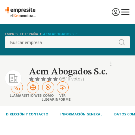
EMPRESITE ESPAÑA
ACM ABOGADOS S.C.
Buscar
Acm Abogados S.c.
0
/5
( 0 votos)
LLAMAR
SITIO WEB
CÓMO
VER
LLEGAR
INFORME
DIRECCIÓN Y CONTACTO
INFORMACIÓN GENERAL
DATOS COM