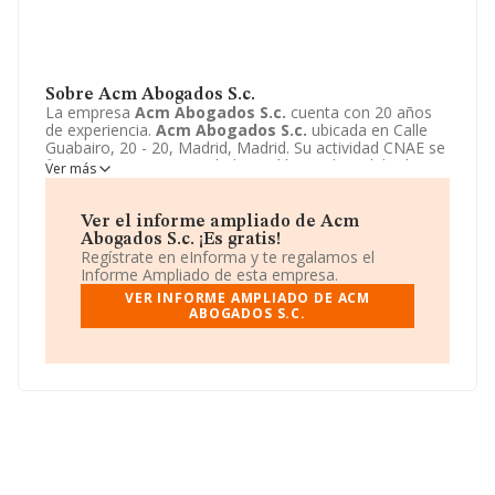
Sobre Acm Abogados S.c.
La empresa
Acm Abogados S.c.
cuenta con 20 años
de experiencia.
Acm Abogados S.c.
ubicada en Calle
Guabairo, 20 - 20, Madrid, Madrid. Su actividad CNAE se
fine como 6910 - Actividades jurídicas. El modelo de
Ver más
sociedad de
Acm Abogados S.c.
es Sociedad civil.
Acceda al siguiente enlace para obtener más
información acerca de la empresa
Acm Abogados S.c.
:
Ver el informe ampliado de Acm
http://www.acmabogados.es
.
Abogados S.c. ¡Es gratis!
Regístrate en eInforma y te regalamos el
Informe Ampliado de esta empresa.
VER INFORME AMPLIADO DE ACM
ABOGADOS S.C.